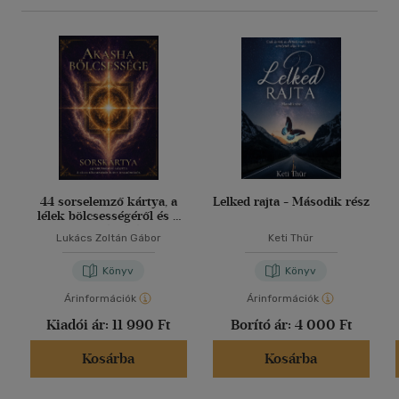
44 sorselemző kártya, a
Lelked rajta - Második rész
lélek bölcsességéről és a
harmóniáról
Lukács Zoltán Gábor
Keti Thür
Könyv
Könyv
Árinformációk
Árinformációk
Kiadói ár:
11 990 Ft
Borító ár:
4 000 Ft
Kosárba
Kosárba