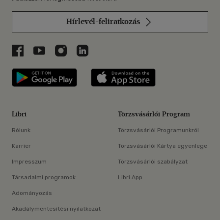
Hírlevél-feliratkozás
Libri a Facebookon
Libri a Youtube-on
Libri az Instagramon
Libri a LinkedInen
Libri applikáció Szerezd meg: Google P
Libri applikáció 
Libri
Törzsvásárlói Program
Rólunk
Törzsvásárlói Programunkról
Karrier
Törzsvásárlói Kártya egyenlege
Impresszum
Törzsvásárlói szabályzat
Társadalmi programok
Libri App
Adományozás
Akadálymentesítési nyilatkozat