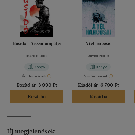
Busidó - A szamuráj útja
A tél harcosai
Inazo Nitobe
Olivier Norek
Könyv
Könyv
Árinformációk
Árinformációk
Borító ár:
3 990 Ft
Kiadói ár:
6 790 Ft
Kosárba
Kosárba
Új megjelenések