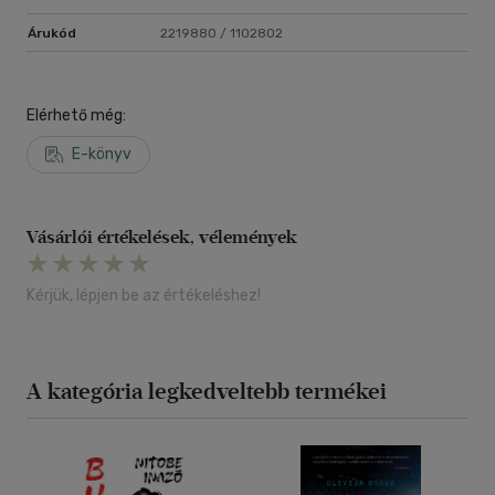
Árukód
2219880 / 1102802
Elérhető még:
E-könyv
Vásárlói értékelések, vélemények
Kérjük, lépjen be az értékeléshez!
A kategória legkedveltebb termékei