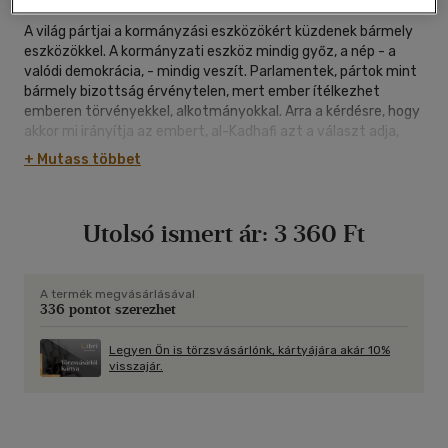
A világ pártjai a kormányzási eszközökért küzdenek bármely
eszközökkel. A kormányzati eszköz mindig győz, a nép - a
valódi demokrácia, - mindig veszít. Parlamentek, pártok mint
bármely bizottság érvénytelen, mert ember ítélkezhet
emberen törvényekkel, alkotmányokkal. Arra a kérdésre, hogy
akkor mi irányítja az embert, al-Kadhafi azt a választ adja,
hogy a hagyomány és a vallás. Ezek bármely társadalom igazi
+ Mutass többet
kifejezője, valódi törvénye. Könyvében nem jelöli meg melyik
lenne ez a vallás, hanem úgy pontosít, hogy a "szilárd
megoldás" ha egyetlen vallás lenne. A szavazás sem jó, mert
Utolsó ismert ár:
3 360 Ft
megengedi, hogy 51 százalék diktatórikusan uralkodjon 49
százalékon. Sőt még inkább, ha a kisebbségi pártok
összeadják a szavazatokat, megeshet kormányozhatnak a
többségen. Az "igen" és "nem" szavazat sem jó, mert csak
A termék megvásárlásával
336 pontot szerezhet
egyetlen szót engedélyez a kormányzás beleszólásába.
Legyen Ön is törzsvásárlónk, kártyájára akár 10%
visszajár.