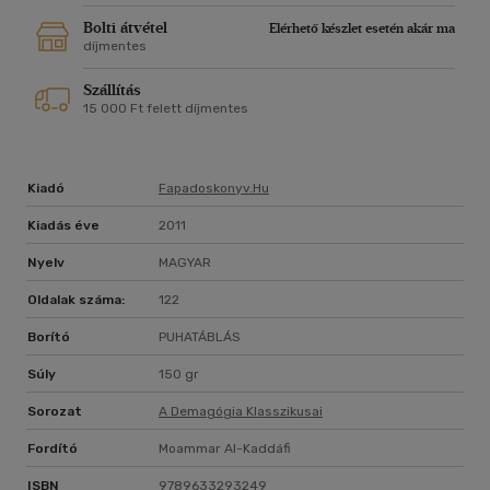
Bolti átvétel
Elérhető készlet esetén akár ma
díjmentes
Szállítás
15 000 Ft felett díjmentes
Kiadó
Fapadoskonyv.hu
Kiadás éve
2011
Nyelv
MAGYAR
Oldalak száma:
122
Borító
PUHATÁBLÁS
Súly
150 gr
Sorozat
A Demagógia Klasszikusai
Fordító
Moammar Al-Kaddáfi
ISBN
9789633293249