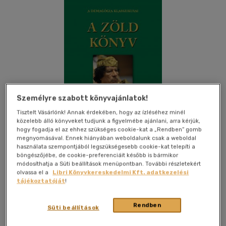
Személyre szabott könyvajánlatok!
Tisztelt Vásárlónk! Annak érdekében, hogy az ízléséhez minél
közelebb álló könyveket tudjunk a figyelmébe ajánlani, arra kérjük,
hogy fogadja el az ehhez szükséges cookie-kat a „Rendben” gomb
megnyomásával. Ennek hiányában weboldalunk csak a weboldal
használata szempontjából legszükségesebb cookie-kat telepíti a
böngészőjébe, de cookie-preferenciáit később is bármikor
módosíthatja a Süti beállítások menüpontban. További részletekért
olvassa el a
Libri Könyvkereskedelmi Kft. adatkezelési
Kívánságlistához adom
Megosztom
tájékoztatóját
!
Rendben
Süti beállítások
Fapadoskonyv.hu
|
2011
|
magyar nyelvű
|
puhatáblás
|
122
oldal