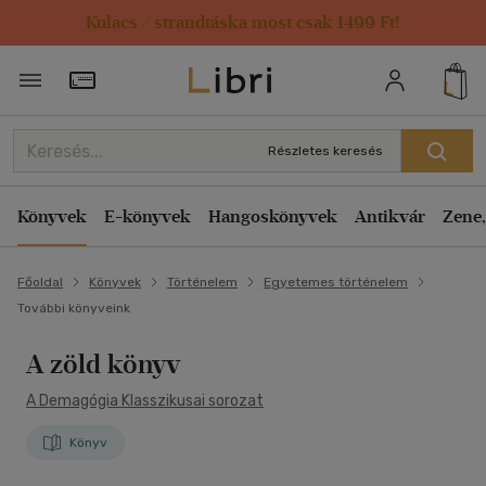
Kulacs / strandtáska most csak 1499 Ft!
Törzsvásárlói Kártya adatai
Részletes keresés
Könyvek
E-könyvek
Hangoskönyvek
Antikvár
Zene,
Főoldal
Könyvek
Történelem
Egyetemes történelem
További könyveink
A zöld könyv
A Demagógia Klasszikusai sorozat
Könyv