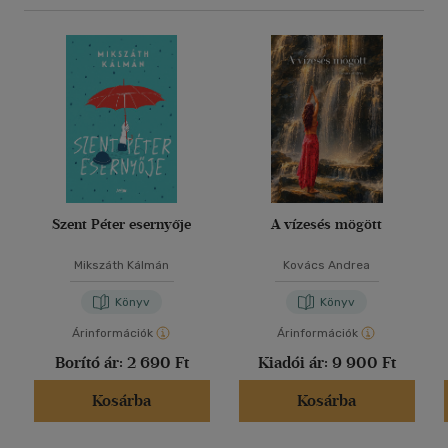
Szent Péter esernyője
A vízesés mögött
Mikszáth Kálmán
Kovács Andrea
Könyv
Könyv
Árinformációk
Árinformációk
Borító ár:
2 690 Ft
Kiadói ár:
9 900 Ft
Kosárba
Kosárba