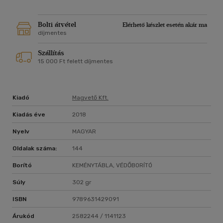
irodalomoktatás programjának kidolgozására.
Bolti átvétel
Elérhető készlet esetén akár ma
díjmentes
Szállítás
15 000 Ft felett díjmentes
Kiadó
Magvető Kft.
Kiadás éve
2018
Nyelv
MAGYAR
Oldalak száma:
144
Borító
KEMÉNYTÁBLA, VÉDŐBORÍTÓ
Súly
302 gr
ISBN
9789631429091
Árukód
2582244 / 1141123