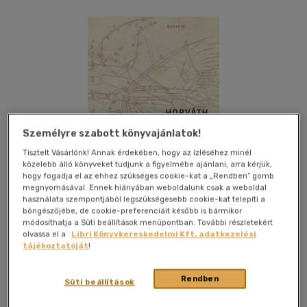
Személyre szabott könyvajánlatok!
Tisztelt Vásárlónk! Annak érdekében, hogy az ízléséhez minél
közelebb álló könyveket tudjunk a figyelmébe ajánlani, arra kérjük,
hogy fogadja el az ehhez szükséges cookie-kat a „Rendben” gomb
megnyomásával. Ennek hiányában weboldalunk csak a weboldal
használata szempontjából legszükségesebb cookie-kat telepíti a
böngészőjébe, de cookie-preferenciáit később is bármikor
módosíthatja a Süti beállítások menüpontban. További részletekért
olvassa el a
Libri Könyvkereskedelmi Kft. adatkezelési
tájékoztatóját
!
Kívánságlistához adom
Megosztom
Rendben
Süti beállítások
Magvető Kft.
|
2018
|
magyar nyelvű
|
keménytábla,