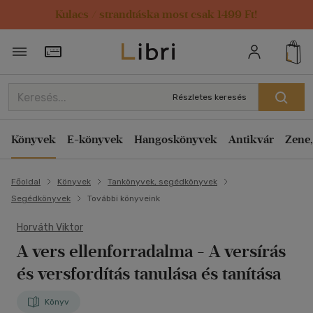
Kulacs / strandtáska most csak 1499 Ft!
Törzsvásárlói Kártya adatai
Részletes keresés
Könyvek
E-könyvek
Hangoskönyvek
Antikvár
Zene,
Főoldal
Könyvek
Tankönyvek, segédkönyvek
Segédkönyvek
További könyveink
Horváth Viktor
A vers ellenforradalma
- A versírás
és versfordítás tanulása és tanítása
Könyv