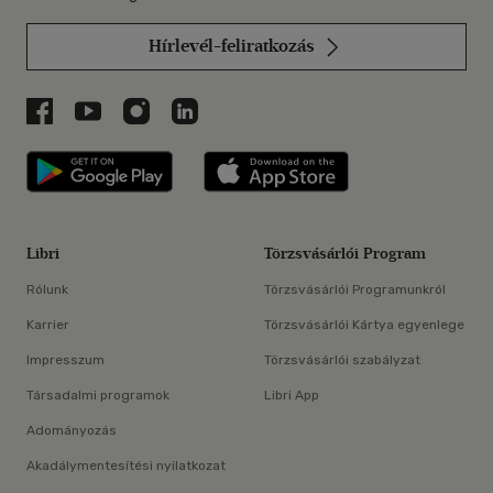
Hírlevél-feliratkozás
Libri a Facebookon
Libri a Youtube-on
Libri az Instagramon
Libri a LinkedInen
Libri applikáció Szerezd meg: Google P
Libri applikáció 
Libri
Törzsvásárlói Program
Rólunk
Törzsvásárlói Programunkról
Karrier
Törzsvásárlói Kártya egyenlege
Impresszum
Törzsvásárlói szabályzat
Társadalmi programok
Libri App
Adományozás
Akadálymentesítési nyilatkozat