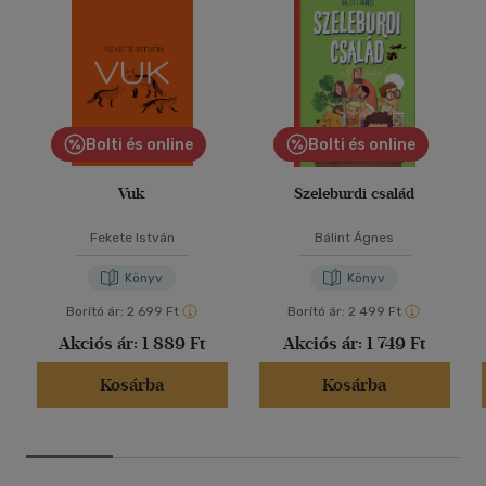
Bolti és online
Bolti és online
Vuk
Szeleburdi család
Fekete István
Bálint Ágnes
Könyv
Könyv
Borító ár:
2 699 Ft
Borító ár:
2 499 Ft
Akciós ár:
1 889 Ft
Akciós ár:
1 749 Ft
Kosárba
Kosárba