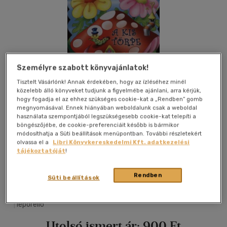
Személyre szabott könyvajánlatok!
Tisztelt Vásárlónk! Annak érdekében, hogy az ízléséhez minél
közelebb álló könyveket tudjunk a figyelmébe ajánlani, arra kérjük,
hogy fogadja el az ehhez szükséges cookie-kat a „Rendben” gomb
megnyomásával. Ennek hiányában weboldalunk csak a weboldal
használata szempontjából legszükségesebb cookie-kat telepíti a
böngészőjébe, de cookie-preferenciáit később is bármikor
módosíthatja a Süti beállítások menüpontban. További részletekért
olvassa el a
Libri Könyvkereskedelmi Kft. adatkezelési
tájékoztatóját
!
Kívánságlistához adom
Megosztom
Rendben
Süti beállítások
Tóth-Könyvkereskedés Kft.
|
2008
|
magyar nyelvű
|
leporello
Utolsó ismert ár:
900 Ft