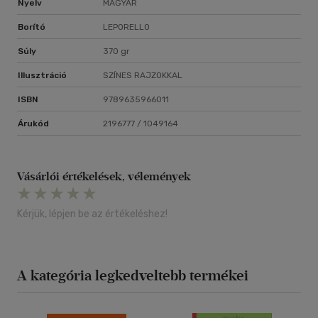
Nyelv
MAGYAR
Borító
LEPORELLO
Súly
370 gr
Illusztráció
SZÍNES RAJZOKKAL
ISBN
9789635966011
Árukód
2196777 / 1049164
Vásárlói értékelések, vélemények
Kérjük, lépjen be az értékeléshez!
A kategória legkedveltebb termékei