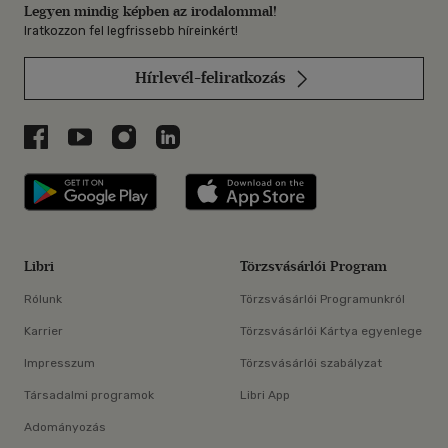
Legyen mindig képben az irodalommal!
Iratkozzon fel legfrissebb híreinkért!
Hírlevél-feliratkozás
Libri a Facebookon
Libri a Youtube-on
Libri az Instagramon
Libri a LinkedInen
Libri applikáció Szerezd meg: Google P
Libri applikáció 
Libri
Törzsvásárlói Program
Rólunk
Törzsvásárlói Programunkról
Karrier
Törzsvásárlói Kártya egyenlege
Impresszum
Törzsvásárlói szabályzat
Társadalmi programok
Libri App
Adományozás