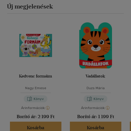
Új megjelenések
Kedvenc formáim
Vadállatok
Nagy Emese
Duzs Mária
Könyv
Könyv
Árinformációk
Árinformációk
Borító ár:
2 199 Ft
Borító ár:
1 199 Ft
Kosárba
Kosárba