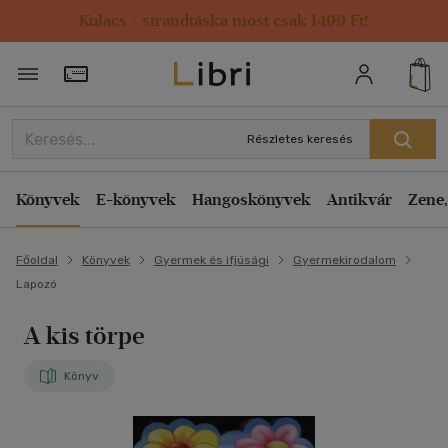
Kulacs / strandtáska most csak 1499 Ft!
Törzsvásárlói Kártya adatai
Részletes keresés
Könyvek
E-könyvek
Hangoskönyvek
Antikvár
Zene,
Főoldal
Könyvek
Gyermek és ifjúsági
Gyermekirodalom
Lapozó
A kis törpe
Könyv