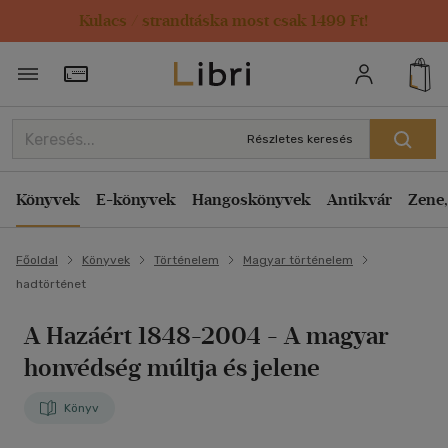
Kulacs / strandtáska most csak 1499 Ft!
Törzsvásárlói Kártya adatai
Részletes keresés
Könyvek
E-könyvek
Hangoskönyvek
Antikvár
Zene,
Főoldal
Könyvek
Történelem
Magyar történelem
hadtörténet
A Hazáért 1848-2004
- A magyar
honvédség múltja és jelene
Könyv