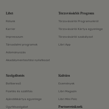
Libri
Törzsvásárlói Program
Rólunk
Törzsvásárlói Programunkról
Karrier
Törzsvásárlói Kártya egyenlege
Impresszum
Törzsvásárlói szabályzat
Társadalmi programok
Libri App
Adományozás
Akadálymentesítési nyilatkozat
Szolgáltatás
Kultúra
Boltkereső
Események
Fizetés és szállítás
Libri Magazin
Ajándékkártya egyenlege
Libri Mini Polc
Partnereinknek
Ügyfélszolgálat