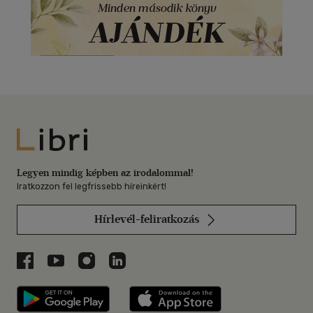
Libri
Legyen mindig képben az irodalommal!
Iratkozzon fel legfrissebb híreinkért!
Hírlevél-feliratkozás
Libri a Facebookon
Libri a Youtube-on
Libri az Instagramon
Libri a LinkedInen
Libri applikáció Szerezd meg: Google P
Libri applikáció 