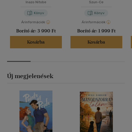
Inazo Nitobe
Szun-Ce
Könyv
Könyv
Árinformációk
Árinformációk
Borító ár:
3 990 Ft
Borító ár:
1 999 Ft
Kosárba
Kosárba
Új megjelenések