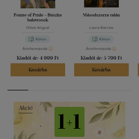
Pointe of Pride - Büszke
Másodszorra talán
balettosok
Chloe Angyal
Laura Barrow
Könyv
Könyv
Árinformációk
Árinformációk
Kiadói ár:
4 999 Ft
Kiadói ár:
5 799 Ft
Kosárba
Kosárba