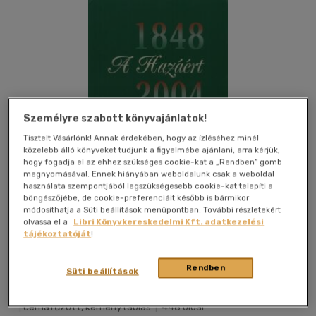
Személyre szabott könyvajánlatok!
Tisztelt Vásárlónk! Annak érdekében, hogy az ízléséhez minél
közelebb álló könyveket tudjunk a figyelmébe ajánlani, arra kérjük,
hogy fogadja el az ehhez szükséges cookie-kat a „Rendben” gomb
megnyomásával. Ennek hiányában weboldalunk csak a weboldal
használata szempontjából legszükségesebb cookie-kat telepíti a
böngészőjébe, de cookie-preferenciáit később is bármikor
módosíthatja a Süti beállítások menüpontban. További részletekért
olvassa el a
Libri Könyvkereskedelmi Kft. adatkezelési
tájékoztatóját
!
Kívánságlistához adom
Megosztom
Rendben
Süti beállítások
Szaktudás Kiadó Ház Zrt.
|
2006
|
magyar nyelvű
|
cérnafűzött, keménytáblás
|
448 oldal