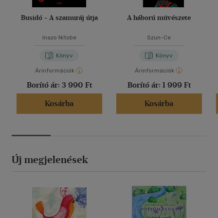
Busidó - A szamuráj útja
A háború művészete
Inazo Nitobe
Szun-Ce
Könyv
Könyv
Árinformációk
Árinformációk
Borító ár:
3 990 Ft
Borító ár:
1 999 Ft
Kosárba
Kosárba
Új megjelenések