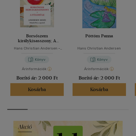
Borsószem
Pöttöm Panna
királykisasszony, A
fülemüle
Hans Christian Andersen
-
Hans Christian Andersen
Varsányi József
Könyv
Könyv
Árinformációk
Árinformációk
Borító ár:
2 000 Ft
Borító ár:
2 000 Ft
Kosárba
Kosárba