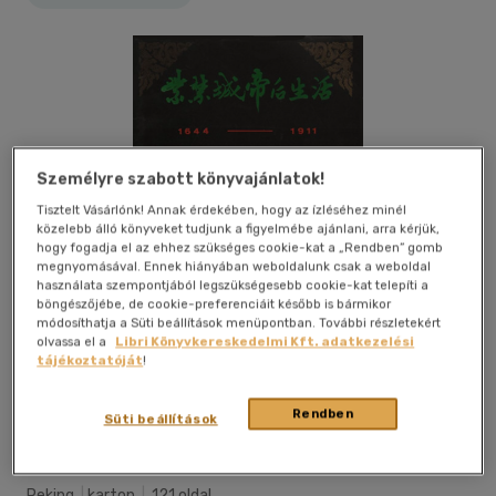
Személyre szabott könyvajánlatok!
Tisztelt Vásárlónk! Annak érdekében, hogy az ízléséhez minél
közelebb álló könyveket tudjunk a figyelmébe ajánlani, arra kérjük,
hogy fogadja el az ehhez szükséges cookie-kat a „Rendben” gomb
megnyomásával. Ennek hiányában weboldalunk csak a weboldal
használata szempontjából legszükségesebb cookie-kat telepíti a
böngészőjébe, de cookie-preferenciáit később is bármikor
módosíthatja a Süti beállítások menüpontban. További részletekért
olvassa el a
Libri Könyvkereskedelmi Kft. adatkezelési
tájékoztatóját
!
Rendben
Kívánságlistához adom
Megosztom
Süti beállítások
Peking
|
karton
|
121 oldal