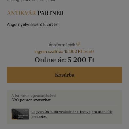
Angol nyelvű kísérőfüzettel
Árinformációk
Ingyen szállítás 15 000 Ft felett
Online ár:
5 200 Ft
Kosárba
A termék megvásárlásával
520 pontot szerezhet
Legyen Ön is törzsvásárlónk, kártyájára akár 10%
visszajár.