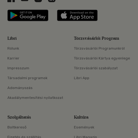
Libri applikáció Szerezd meg: Google P
Libri applikáció 
Libri
Törzsvásárlói Program
Rólunk
Törzsvásárlói Programunkról
Karrier
Törzsvásárlói Kártya egyenlege
Impresszum
Törzsvásárlói szabályzat
Társadalmi programok
Libri App
Adományozás
Akadálymentesítési nyilatkozat
Szolgáltatás
Kultúra
Boltkereső
Események
Fizetés és szállítás
Libri Magazin