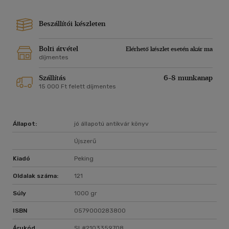
Beszállítói készleten
Bolti átvétel
Elérhető készlet esetén akár ma
díjmentes
Szállítás
6-8 munkanap
15 000 Ft felett díjmentes
Állapot:
jó állapotú antikvár könyv
Újszerű
Kiadó
Peking
Oldalak száma:
121
Súly
1000 gr
ISBN
0579000283800
Árukód
SL#2103359708