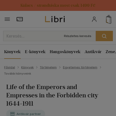
Kulacs / strandtáska most csak 1499 Ft!
Törzsvásárlói Kártya adatai
Részletes keresés
Könyvek
E-könyvek
Hangoskönyvek
Antikvár
Zene,
Főoldal
Könyvek
Történelem
Egyetemes történelem
További könyveink
Life of the Emperors and
Empresses in the Forbidden city
1644-1911
Antikvár partner