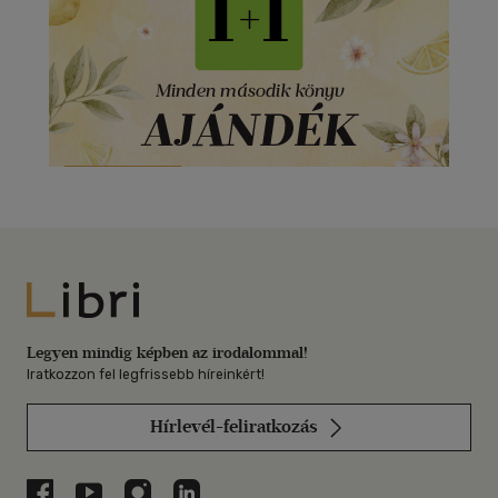
Libri
Legyen mindig képben az irodalommal!
Iratkozzon fel legfrissebb híreinkért!
Hírlevél-feliratkozás
Libri a Facebookon
Libri a Youtube-on
Libri az Instagramon
Libri a LinkedInen