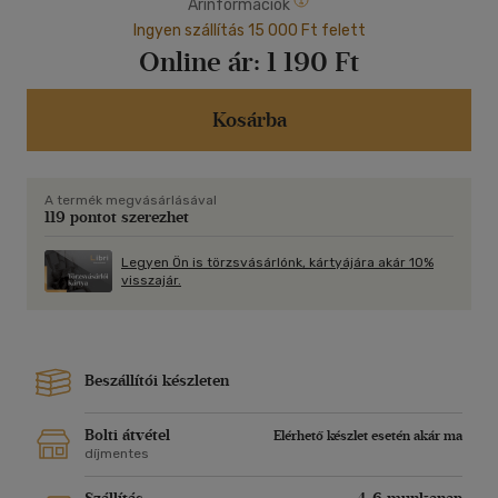
Árinformációk
Ingyen szállítás 15 000 Ft felett
Online ár:
1 190 Ft
Kosárba
A termék megvásárlásával
119 pontot szerezhet
Legyen Ön is törzsvásárlónk, kártyájára akár 10%
visszajár.
Beszállítói készleten
Bolti átvétel
Elérhető készlet esetén akár ma
díjmentes