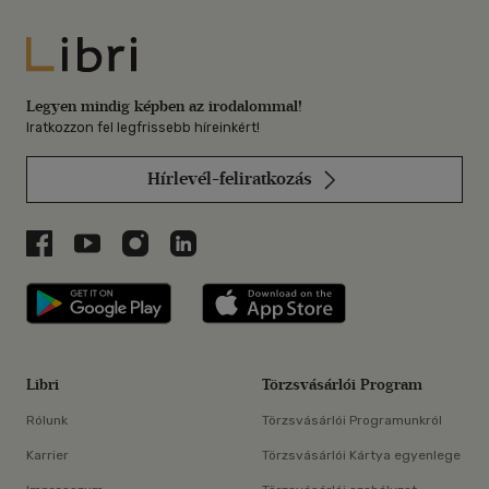
Libri
Legyen mindig képben az irodalommal!
Iratkozzon fel legfrissebb híreinkért!
Hírlevél-feliratkozás
Libri a Facebookon
Libri a Youtube-on
Libri az Instagramon
Libri a LinkedInen
Libri applikáció Szerezd meg: Google P
Libri applikáció 
Libri
Törzsvásárlói Program
Rólunk
Törzsvásárlói Programunkról
Karrier
Törzsvásárlói Kártya egyenlege