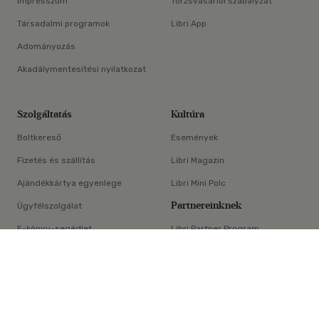
Impresszum
Törzsvásárlói szabályzat
Társadalmi programok
Libri App
Adományozás
Akadálymentesítési nyilatkozat
Szolgáltatás
Kultúra
Boltkereső
Események
Fizetés és szállítás
Libri Magazin
Ajándékkártya egyenlege
Libri Mini Polc
Partnereinknek
Ügyfélszolgálat
E-könyv-segédlet
Libri Partner Program
×
Elállási nyilatkozat
Médiaajánlat
ÁSZF
Adatvédelem
Oldaltérkép
Süti beállítások