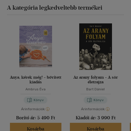
A kategória legkedveltebb termékei
Anya, kérek még! - bővített
Az arany folyam - A sör
kiadás
életrajza
Ambrus Éva
Bart Dániel
Könyv
Könyv
Árinformációk
Árinformációk
Borító ár:
5 490 Ft
Kiadói ár:
3 990 Ft
Kosárba
Kosárba