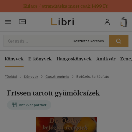
Kulacs / strandtáska most csak 1499 Ft!
Törzsvásárlói Kártya adatai
Részletes keresés
Könyvek
E-könyvek
Hangoskönyvek
Antikvár
Zene,
Főoldal
Könyvek
Gasztronómia
Befőzés, tartósítás
Frissen tartott gyümölcsízek
Antikvár partner