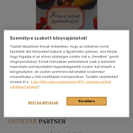
Személyre szabott könyvajánlatok!
Tisztelt Vásárlónk! Annak érdekében, hogy az ízléséhez minél
közelebb álló könyveket tudjunk a figyelmébe ajánlani, arra kérjük,
hogy fogadja el az ehhez szükséges cookie-kat a „Rendben” gomb
megnyomásával. Ennek hiányában weboldalunk csak a weboldal
használata szempontjából legszükségesebb cookie-kat telepíti a
böngészőjébe, de cookie-preferenciáit később is bármikor
módosíthatja a Süti beállítások menüpontban. További részletekért
olvassa el a
Libri Könyvkereskedelmi Kft. adatkezelési
Kívánságlistához adom
Megosztom
tájékoztatóját
!
Rendben
Süti beállítások
Ismeretlen
|
papír / puha kötés