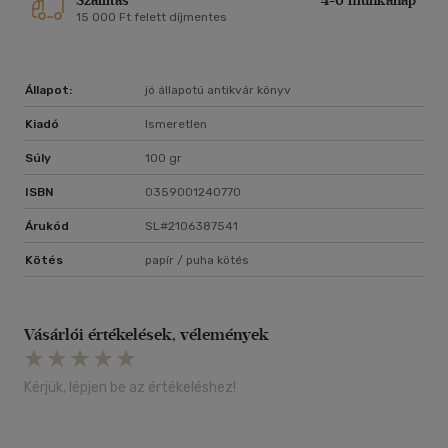
Szállítás
4-6 munkanap
15 000 Ft felett díjmentes
Állapot:
jó állapotú antikvár könyv
Kiadó
Ismeretlen
Súly
100 gr
ISBN
0359001240770
Árukód
SL#2106387541
Kötés
papír / puha kötés
Vásárlói értékelések, vélemények
Kérjük, lépjen be az értékeléshez!