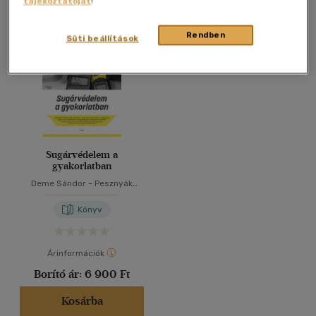
tájékoztatóját
!
Összesen
1
db
40 db / oldal
Rendben
Süti beállítások
Alkalmaz
Sugárvédelem a
gyakorlatban
Deme Sándor
-
Pesznyák
Csilla
Könyv
Árinformációk
Borító ár:
6 900 Ft
Kosárba