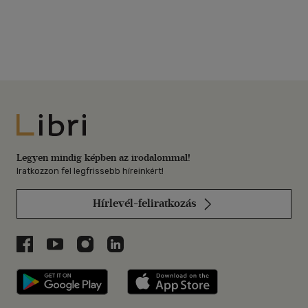
Libri
Legyen mindig képben az irodalommal!
Iratkozzon fel legfrissebb híreinkért!
Hírlevél-feliratkozás
Libri a Facebookon
Libri a Youtube-on
Libri az Instagramon
Libri a LinkedInen
Libri applikáció Szerezd meg: Google P
Libri applikáció 