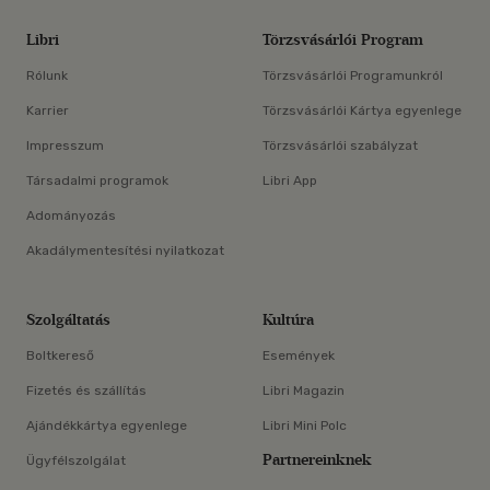
Libri
Törzsvásárlói Program
Rólunk
Törzsvásárlói Programunkról
Karrier
Törzsvásárlói Kártya egyenlege
Impresszum
Törzsvásárlói szabályzat
Társadalmi programok
Libri App
Adományozás
Akadálymentesítési nyilatkozat
Szolgáltatás
Kultúra
Boltkereső
Események
Fizetés és szállítás
Libri Magazin
Ajándékkártya egyenlege
Libri Mini Polc
Partnereinknek
Ügyfélszolgálat