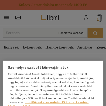
Kulacs / strandtáska most csak 1499 Ft!
Rendezés
Törzsvásárlói Kártya adatai
Rendezés
Kiadás éve szerint csökkenő
Részletes keresés
Kiadás éve szerint növekvő
Ár szerint csökkenő
Könyvek
E-könyvek
Hangoskönyvek
Antikvár
Zene,
Ár szerint növekvő
Deme Sándor
Eladott darabszám szerint csökkenő
Személyre szabott könyvajánlatok!
Eladott darabszám szerint növekvő
Tisztelt Vásárlónk! Annak érdekében, hogy az ízléséhez minél
Cím szerint A-Z
közelebb álló könyveket tudjunk a figyelmébe ajánlani, arra kérjük,
Művei
hogy fogadja el az ehhez szükséges cookie-kat a „Rendben” gomb
Szerző szerint A-Z
megnyomásával. Ennek hiányában weboldalunk csak a weboldal
használata szempontjából legszükségesebb cookie-kat telepíti a
Szűrés
Rendezés
böngészőjébe, de cookie-preferenciáit később is bármikor
Megjelenítés
módosíthatja a Süti beállítások menüpontban. További részletekért
olvassa el a
Libri Könyvkereskedelmi Kft. adatkezelési
20 db / oldal