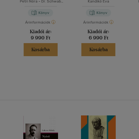
Petri Nóra
-
Dr. Schwab
Kandikó Éva
Richárd
Könyv
Könyv
Árinformációk
Árinformációk
Kiadói ár:
Kiadói ár:
9 990 Ft
6 990 Ft
Kosárba
Kosárba