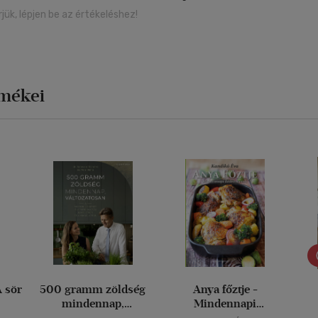
rjük, lépjen be az értékeléshez!
rmékei
A sör
500 gramm zöldség
Anya főztje -
mindennap,
Mindennapi
változatosan
kedvenceink