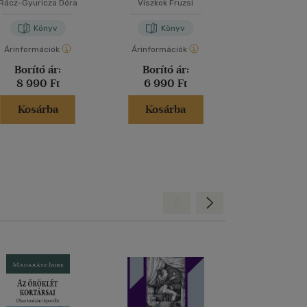
Rácz-Gyuricza Dóra
Viszkok Fruzsi
David Lebovitz
-
Könyv
Könyv
Kön
Árinformációk
Árinformációk
Árinformáci
Borító ár:
Borító ár:
Borító 
8 990 Ft
6 990 Ft
6 500 
Kosárba
Kosárba
Kosár
Hátra
Előre