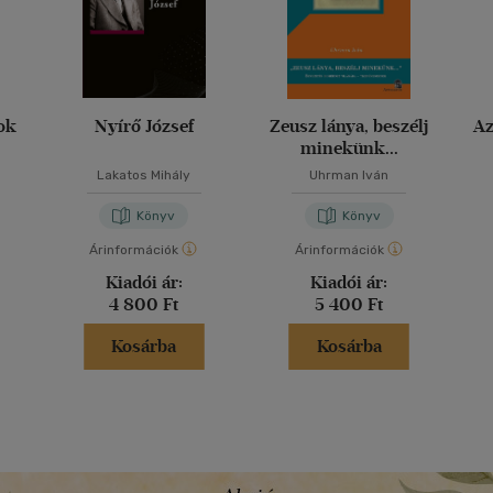
ok
Nyírő József
Zeusz lánya, beszélj
Az
minekünk...
Lakatos Mihály
Uhrman Iván
Könyv
Könyv
Árinformációk
Árinformációk
Kiadói ár:
Kiadói ár:
4 800 Ft
5 400 Ft
Kosárba
Kosárba