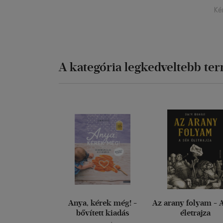
Ké
A kategória legkedveltebb te
Anya, kérek még! -
Az arany folyam - 
bővített kiadás
életrajza