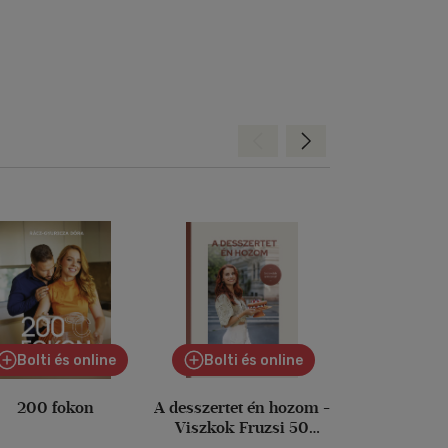
Hátra
Előre
Bolti és online
Bolti és online
200 fokon
A desszertet én hozom -
A tökéletes 
Viszkok Fruzsi 50
receptje