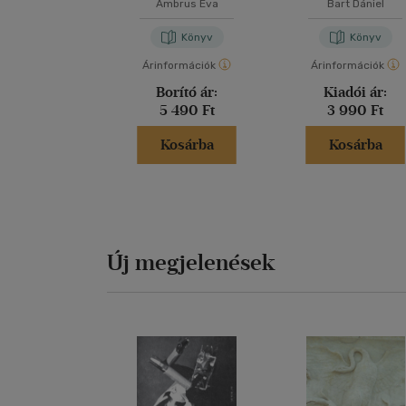
Ambrus Éva
Bart Dániel
Könyv
Könyv
Árinformációk
Árinformációk
Borító ár:
Kiadói ár:
5 490 Ft
3 990 Ft
Kosárba
Kosárba
Új megjelenések