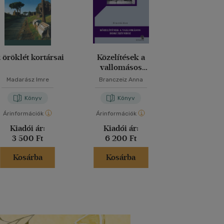
 öröklét kortársai
Közelítések a
Detektívre
vallomásos
margój
diskurzushoz
Madarász Imre
Branczeiz Anna
Léderer 
Könyv
Könyv
Kön
Árinformációk
Árinformációk
Árinformáci
Kiadói ár:
Kiadói ár:
Kiadói 
3 500 Ft
6 200 Ft
5 990 
Kosárba
Kosárba
Kosár