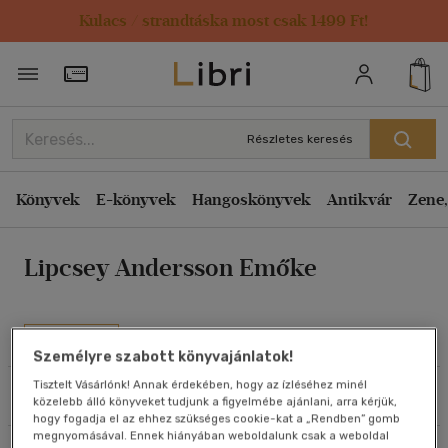
Kulacs / strandtáska most csak 1499 Ft!
Rendezés
Törzsvásárlói Kártya adatai
Rendezés
Kiadás éve szerint csökkenő
Részletes keresés
Kiadás éve szerint növekvő
Ár szerint csökkenő
Könyvek
E-könyvek
Hangoskönyvek
Antikvár
Zene,
Ár szerint növekvő
Lipcsey Andersson Emőke
Eladott darabszám szerint csökkenő
Eladott darabszám szerint növekvő
Cím szerint A-Z
Művei
Személyre szabott könyvajánlatok!
Szerző szerint A-Z
Tisztelt Vásárlónk! Annak érdekében, hogy az ízléséhez minél
Szűrés
Rendezés
közelebb álló könyveket tudjunk a figyelmébe ajánlani, arra kérjük,
Megjelenítés
hogy fogadja el az ehhez szükséges cookie-kat a „Rendben” gomb
megnyomásával. Ennek hiányában weboldalunk csak a weboldal
20 db / oldal