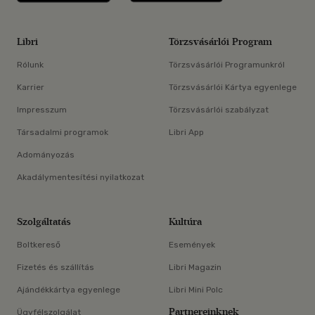
Libri
Törzsvásárlói Program
Rólunk
Törzsvásárlói Programunkról
Karrier
Törzsvásárlói Kártya egyenlege
Impresszum
Törzsvásárlói szabályzat
Társadalmi programok
Libri App
Adományozás
Akadálymentesítési nyilatkozat
Szolgáltatás
Kultúra
Boltkereső
Események
Fizetés és szállítás
Libri Magazin
Ajándékkártya egyenlege
Libri Mini Polc
Partnereinknek
Ügyfélszolgálat