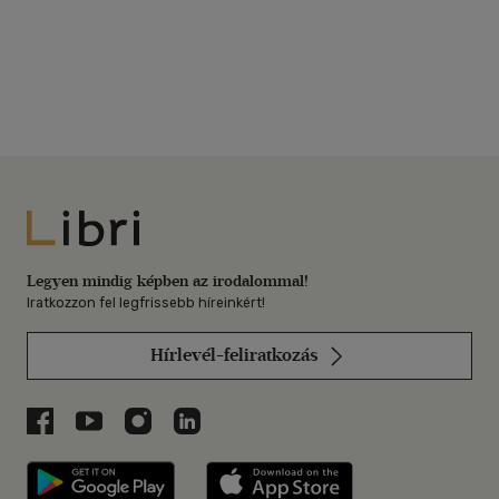
Libri
Legyen mindig képben az irodalommal!
Iratkozzon fel legfrissebb híreinkért!
Hírlevél-feliratkozás
Libri a Facebookon
Libri a Youtube-on
Libri az Instagramon
Libri a LinkedInen
Libri applikáció Szerezd meg: Google P
Libri applikáció 