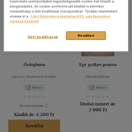
Összesen
3
db
használata szempontjából legszükségesebb cookie-kat telepíti a
böngészőjébe, de cookie-preferenciáit később is bármikor
40 db / oldal
módosíthatja a Süti beállítások menüpontban. További részletekért
olvassa el a
Libri Könyvkereskedelmi Kft. adatkezelési
tájékoztatóját
!
Alkalmaz
Rendben
Süti beállítások
Ördöghinta
Egy gyilkos praxisa
Lipcsey Andersson Emőke
Kerstin Ekman
Könyv
Könyv
Utolsó ismert ár:
Árinformációk
2 990 Ft
Kiadói ár:
4 500 Ft
Kosárba