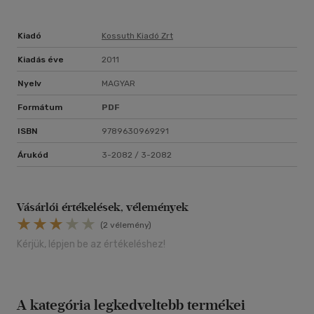
Kiadó
Kossuth Kiadó Zrt
Kiadás éve
2011
Nyelv
MAGYAR
Formátum
PDF
ISBN
9789630969291
Árukód
3-2082 / 3-2082
Vásárlói értékelések, vélemények
(2 vélemény)
Kérjük, lépjen be az értékeléshez!
A kategória legkedveltebb termékei