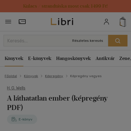
Kulacs / strandtáska most csak 1499 Ft!
Törzsvásárlói Kártya adatai
Részletes keresés
Könyvek
E-könyvek
Hangoskönyvek
Antikvár
Zene,
Főoldal
Könyvek
Képregény
Képregény vegyes
H. G. Wells
A láthatatlan ember (képregény
PDF)
E-könyv