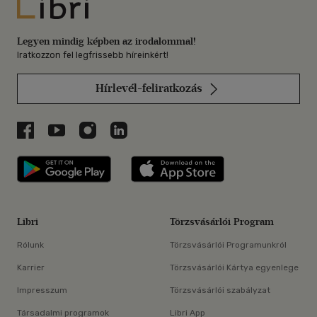
Libri
Legyen mindig képben az irodalommal!
Iratkozzon fel legfrissebb híreinkért!
Hírlevél-feliratkozás
Libri a Facebookon
Libri a Youtube-on
Libri az Instagramon
Libri a LinkedInen
Libri applikáció Szerezd meg: Google P
Libri applikáció 
Libri
Törzsvásárlói Program
Rólunk
Törzsvásárlói Programunkról
Karrier
Törzsvásárlói Kártya egyenlege
Impresszum
Törzsvásárlói szabályzat
Társadalmi programok
Libri App