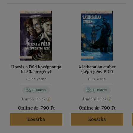
Utazás a Föld középpontja
A láthatatlan ember
felé (képregény)
(képregény PDF)
Jules Verne
H. G. Wells
E-könyv
E-könyv
Árinformációk
Árinformációk
Online ár:
790 Ft
Online ár:
790 Ft
Kosárba
Kosárba