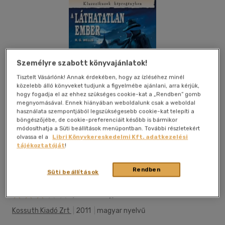
Személyre szabott könyvajánlatok!
Tisztelt Vásárlónk! Annak érdekében, hogy az ízléséhez minél
közelebb álló könyveket tudjunk a figyelmébe ajánlani, arra kérjük,
hogy fogadja el az ehhez szükséges cookie-kat a „Rendben” gomb
megnyomásával. Ennek hiányában weboldalunk csak a weboldal
használata szempontjából legszükségesebb cookie-kat telepíti a
böngészőjébe, de cookie-preferenciáit később is bármikor
módosíthatja a Süti beállítások menüpontban. További részletekért
olvassa el a
Libri Könyvkereskedelmi Kft. adatkezelési
tájékoztatóját
!
Rendben
Kívánságlistához adom
Megosztom
Süti beállítások
(2 vélemény)
Kossuth Kiadó Zrt
|
2011
|
magyar nyelvű