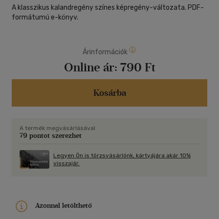
A klasszikus kalandregény színes képregény-változata. PDF-
formátumú e-könyv.
Árinformációk
Online ár:
790 Ft
Kosárba
A termék megvásárlásával
79 pontot szerezhet
Legyen Ön is törzsvásárlónk, kártyájára akár 10%
visszajár.
Azonnal letölthető