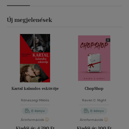
Új megjelenések
Kartal kalandos esküvője
ChopShop
Rónaszegi Miklós
Raven C. Night
E-könyv
E-könyv
Árinformációk
Árinformációk
Kiadói ár:
4 790 Ft
Kiadói ár:
100 Ft