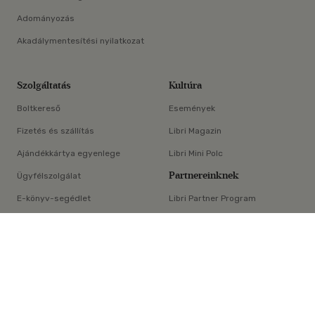
Adományozás
Akadálymentesítési nyilatkozat
Szolgáltatás
Kultúra
Boltkereső
Események
Fizetés és szállítás
Libri Magazin
Ajándékkártya egyenlege
Libri Mini Polc
Partnereinknek
Ügyfélszolgálat
E-könyv-segédlet
Libri Partner Program
×
Elállási nyilatkozat
Médiaajánlat
ÁSZF
Adatvédelem
Oldaltérkép
Süti beállítások
© Libri Könyvkereskedelmi Kft. Minden jog fenntartva!