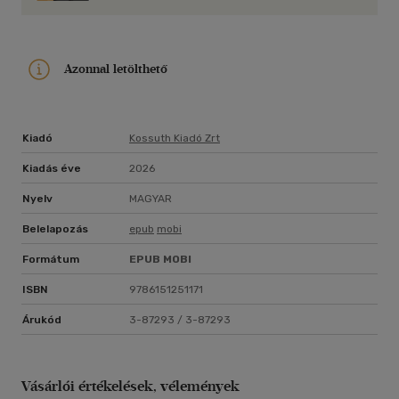
Azonnal letölthető
Kiadó
Kossuth Kiadó Zrt
Kiadás éve
2026
Nyelv
MAGYAR
Belelapozás
epub
mobi
Formátum
EPUB
MOBI
ISBN
9786151251171
Árukód
3-87293 / 3-87293
Vásárlói értékelések, vélemények