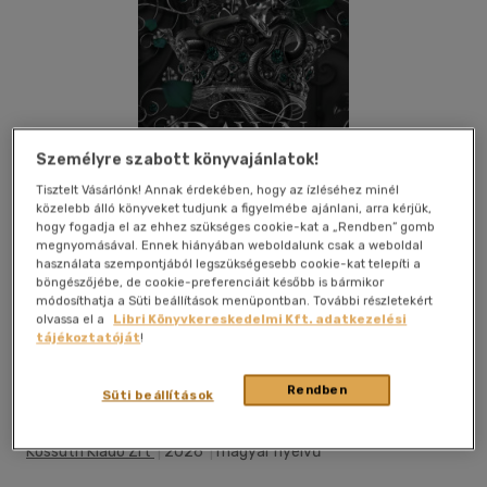
Személyre szabott könyvajánlatok!
Tisztelt Vásárlónk! Annak érdekében, hogy az ízléséhez minél
közelebb álló könyveket tudjunk a figyelmébe ajánlani, arra kérjük,
hogy fogadja el az ehhez szükséges cookie-kat a „Rendben” gomb
megnyomásával. Ennek hiányában weboldalunk csak a weboldal
használata szempontjából legszükségesebb cookie-kat telepíti a
böngészőjébe, de cookie-preferenciáit később is bármikor
módosíthatja a Süti beállítások menüpontban. További részletekért
olvassa el a
Libri Könyvkereskedelmi Kft. adatkezelési
tájékoztatóját
!
Beleolvasok
Kívánságlistához adom
Megosztom
Rendben
Süti beállítások
Kossuth Kiadó Zrt
|
2026
|
magyar nyelvű