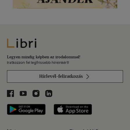
Libri
Legyen mindig képben az irodalommal!
Iratkozzon fel legfrissebb híreinkért!
Hírlevél-feliratkozás
Libri a Facebookon
Libri a Youtube-on
Libri az Instagramon
Libri a LinkedInen
Libri applikáció Szerezd meg: Google P
Libri applikáció 