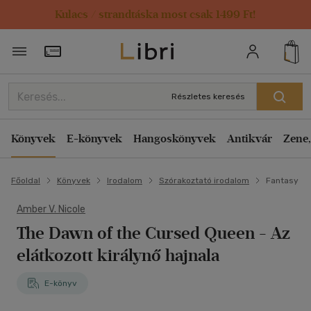
Kulacs / strandtáska most csak 1499 Ft!
Törzsvásárlói Kártya adatai
Részletes keresés
Könyvek
E-könyvek
Hangoskönyvek
Antikvár
Zene,
Főoldal
Könyvek
Irodalom
Szórakoztató irodalom
Fantasy
Amber V. Nicole
The Dawn of the Cursed Queen - Az
elátkozott királynő hajnala
E-könyv