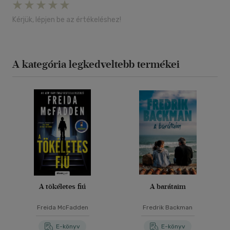
Kérjük, lépjen be az értékeléshez!
A kategória legkedveltebb termékei
A tökéletes fiú
A barátaim
Freida McFadden
Fredrik Backman
E-könyv
E-könyv