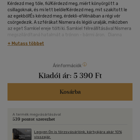
Kérdezd meg tőle, fiú!Kérdezd meg, miért könyörgött a
csillagoknak, és mi lett belőle!Kérdezd meg, mit szakított le
az egekből!És kérdezd meg, érdekli-e!Vénáiban a régi vér
csörgedezik. A szférákat Nismera és légiói uralják, miközben
az eget Samkiel ereje tölti ki. Samkiel félreállításával Nismera
megszilárdítaná hatalmát a trónon - bármi áron. Dianna
féligazságok, hazugságok és megtévesztések súlya alatt
+ Mutass többet
nyög. Miután legyőzte azt, amit élete addigi legnagyobb
csatájának hitt, rá kell döbbennie, hogy mindent elveszíthet.
Samkiel igyekszik meggyógyulni, de nagyobb bajban van,
Árinformációk
mint valaha. A Kéz széthullott, a szférák káoszba zuhantak,
és az egyetlen ember, akiben bízhat, távol tartja magát tőle.
Kiadói ár:
5 390 Ft
Vajon félre tudják tenni nézeteltéréseiket, vagy mindketten
a háború istennőjének pengéjétől fognak elhullani? Az
egyetlen igaz király visszatér, de a király vagy a királynő fog
Kosárba
mindenek fölött uralkodni?
A termék megvásárlásával
539 pontot szerezhet
Legyen Ön is törzsvásárlónk, kártyájára akár 10%
visszajár.