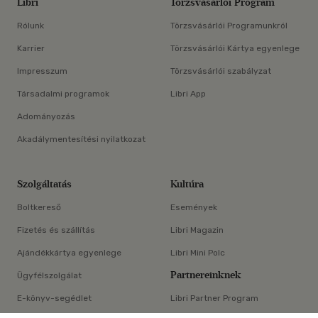
Libri
Törzsvásárlói Program
Rólunk
Törzsvásárlói Programunkról
Karrier
Törzsvásárlói Kártya egyenlege
Impresszum
Törzsvásárlói szabályzat
Társadalmi programok
Libri App
Adományozás
Akadálymentesítési nyilatkozat
Szolgáltatás
Kultúra
Boltkereső
Események
Fizetés és szállítás
Libri Magazin
Ajándékkártya egyenlege
Libri Mini Polc
Partnereinknek
Ügyfélszolgálat
E-könyv-segédlet
Libri Partner Program