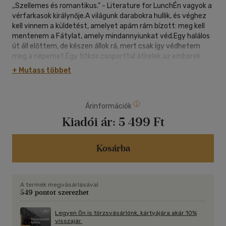
,,Szellemes és romantikus." - Literature for LunchÉn vagyok a
vérfarkasok királynője.A világunk darabokra hullik, és véghez
kell vinnem a küldetést, amelyet apám rám bízott: meg kell
mentenem a Fátylat, amely mindannyiunkat véd.Egy halálos
út áll előttem, de készen állok rá, mert csak így védhetem
meg a népemet.Egy titkos csoporttal átkelek az emberek
birodalmába, hogy megtaláljam a megváltásunk kulcsát.
+ Mutass többet
Közben a szívem két férfi között őrlődik. Egy különleges
képességekkel rendelkező ember és egy szenvedélytől izzó
vámpír között. Királynőként nem tartozhatok egyikükhöz
Árinformációk
sem. És mégis... mindketten vonzanak.A szememet a célon
kell tartanom. Nem engedhetek a szívemnek!A New York
Kiadói ár:
5 499 Ft
Times bestsellerszerző Shannon Mayer Alfa-sorozatának
negyedik, elbűvölően szép éldekorált része egy kalandokkal
teli világba kalauzol el minket. ,,Akció, rejtély és feszültség." -
Kosárba
Shawna the CrazyCoffeeReader,,Kötelező olvasmány." -
Lauracoverstories
A termék megvásárlásával
549 pontot szerezhet
Legyen Ön is törzsvásárlónk, kártyájára akár 10%
visszajár.