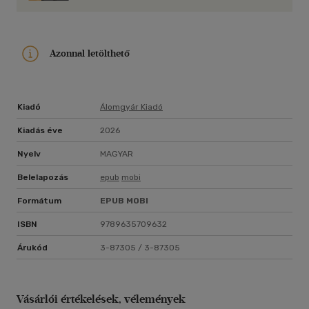
Azonnal letölthető
Kiadó
Álomgyár Kiadó
Kiadás éve
2026
Nyelv
MAGYAR
Belelapozás
epub
mobi
Formátum
EPUB
MOBI
ISBN
9789635709632
Árukód
3-87305 / 3-87305
Vásárlói értékelések, vélemények