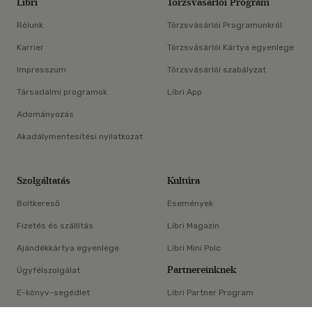
Libri
Törzsvásárlói Program
Rólunk
Törzsvásárlói Programunkról
Karrier
Törzsvásárlói Kártya egyenlege
Impresszum
Törzsvásárlói szabályzat
Társadalmi programok
Libri App
Adományozás
Akadálymentesítési nyilatkozat
Szolgáltatás
Kultúra
Boltkereső
Események
Fizetés és szállítás
Libri Magazin
Ajándékkártya egyenlege
Libri Mini Polc
Partnereinknek
Ügyfélszolgálat
E-könyv-segédlet
Libri Partner Program