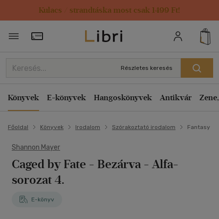
Kulacs / strandtáska most csak 1499 Ft!
Törzsvásárlói Kártya adatai
Részletes keresés
Könyvek
E-könyvek
Hangoskönyvek
Antikvár
Zene,
Főoldal
Könyvek
Irodalom
Szórakoztató irodalom
Fantasy
Shannon Mayer
Caged by Fate - Bezárva - Alfa-
sorozat 4.
E-könyv