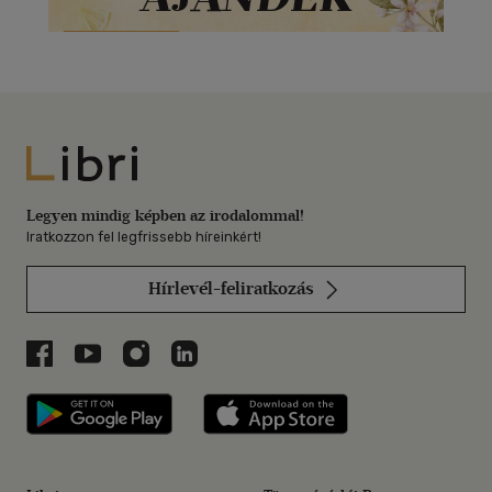
Libri
Legyen mindig képben az irodalommal!
Iratkozzon fel legfrissebb híreinkért!
Hírlevél-feliratkozás
Libri a Facebookon
Libri a Youtube-on
Libri az Instagramon
Libri a LinkedInen
Libri applikáció Szerezd meg: Google P
Libri applikáció 