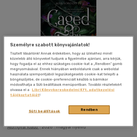
Személyre szabott könyvajánlatok!
Tisztelt Vásárlónk! Annak érdekében, hogy az ízléséhez minél
közelebb álló könyveket tudjunk a figyelmébe ajánlani, arra kérjük,
hogy fogadja el az ehhez szükséges cookie-kat a „Rendben” gomb
megnyomásával. Ennek hiányában weboldalunk csak a weboldal
használata szempontjából legszükségesebb cookie-kat telepíti a
böngészőjébe, de cookie-preferenciáit később is bármikor
módosíthatja a Süti beállítások menüpontban. További részletekért
olvassa el a
Libri Könyvkereskedelmi Kft. adatkezelési
tájékoztatóját
!
Beleolvasok
Kívánságlistához adom
Megosztom
Rendben
Süti beállítások
Álomgyár Kiadó
|
2026
|
magyar nyelvű