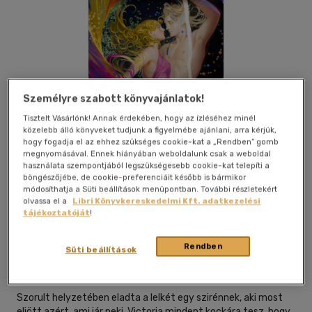
Személyre szabott könyvajánlatok!
Tisztelt Vásárlónk! Annak érdekében, hogy az ízléséhez minél
közelebb álló könyveket tudjunk a figyelmébe ajánlani, arra kérjük,
hogy fogadja el az ehhez szükséges cookie-kat a „Rendben” gomb
megnyomásával. Ennek hiányában weboldalunk csak a weboldal
használata szempontjából legszükségesebb cookie-kat telepíti a
böngészőjébe, de cookie-preferenciáit később is bármikor
módosíthatja a Süti beállítások menüpontban. További részletekért
olvassa el a
Libri Könyvkereskedelmi Kft. adatkezelési
tájékoztatóját
!
Beleolvasok
Kívánságlistához adom
Megosztom
Rendben
Süti beállítások
Kossuth Kiadó Zrt
|
2026
|
magyar nyelvű
Szorult helyzetében eladta a lelkét egy szirénnek, aki most
eljött azért, ami jár neki. Victoria mindent kockára tesz, hogy