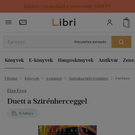
Kulacs / strandtáska most csak 1499 Ft!
Törzsvásárlói Kártya adatai
Részletes keresés
Könyvek
E-könyvek
Hangoskönyvek
Antikvár
Zene,
Főoldal
Könyvek
Irodalom
Szórakoztató irodalom
Fantasy
Elise Kova
Duett a Szirénherceggel
E-könyv