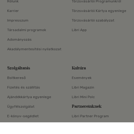
Rólunk
Törzsvásárlói Programunkról
Karrier
Törzsvásárlói Kártya egyenlege
Impresszum
Törzsvásárlói szabályzat
Társadalmi programok
Libri App
Adományozás
Akadálymentesítési nyilatkozat
Szolgáltatás
Kultúra
Boltkereső
Események
Fizetés és szállítás
Libri Magazin
Ajándékkártya egyenlege
Libri Mini Polc
Partnereinknek
Ügyfélszolgálat
E-könyv-segédlet
Libri Partner Program
×
Elállási nyilatkozat
Médiaajánlat