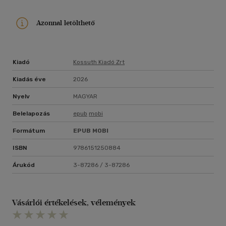
harcolnak az idő és a tiltott vágyak ellen? Vagy végleg
elhallgatnak lelkük törékeny trillái?
Azonnal letölthető
Kiadó
Kossuth Kiadó Zrt
Kiadás éve
2026
Nyelv
MAGYAR
Belelapozás
epub
mobi
Formátum
EPUB
MOBI
ISBN
9786151250884
Árukód
3-87286 / 3-87286
Vásárlói értékelések, vélemények