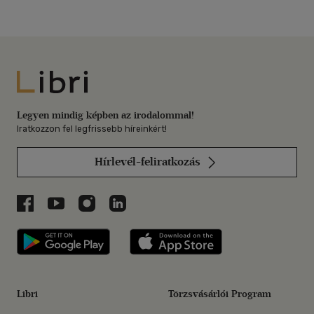
Libri
Legyen mindig képben az irodalommal!
Iratkozzon fel legfrissebb híreinkért!
Hírlevél-feliratkozás
Libri a Facebookon
Libri a Youtube-on
Libri az Instagramon
Libri a LinkedInen
Libri applikáció Szerezd meg: Google P
Libri applikáció 
Libri
Törzsvásárlói Program