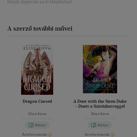
Kérjük, lépjen be az értékeléshez!
A szerző további művei
Dragon Cursed
A Duet with the Siren Duke
- Duett a Szirénherceggel
Elise Kova
Elise Kova
Könyv
Könyv
Árinformációk
Árinformációk