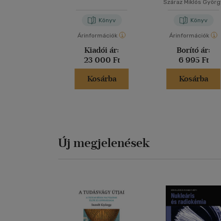
Száraz Miklós Györg
Könyv
Könyv
Árinformációk
Árinformációk
Kiadói ár:
Borító ár:
23 000 Ft
6 995 Ft
Kosárba
Kosárba
Új megjelenések