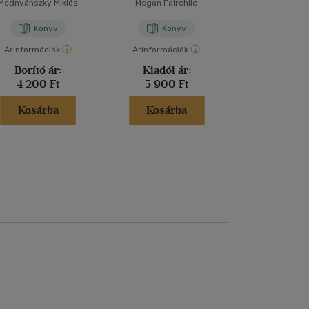
Mednyánszky Miklós
Megan Fairchild
Henry Car
Könyv
Könyv
Kön
Árinformációk
Árinformációk
Árinformáci
Borító ár:
Kiadói ár:
Borító 
4 200 Ft
5 900 Ft
6 995 
Kosárba
Kosárba
Kosár