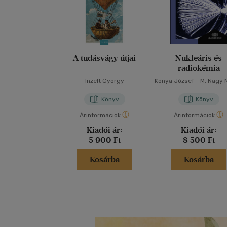
A tudásvágy útjai
Nukleáris és
radiokémia
Inzelt György
Kónya József
-
M. Nagy 
Könyv
Könyv
Árinformációk
Árinformációk
Kiadói ár:
Kiadói ár:
5 900 Ft
8 500 Ft
Kosárba
Kosárba