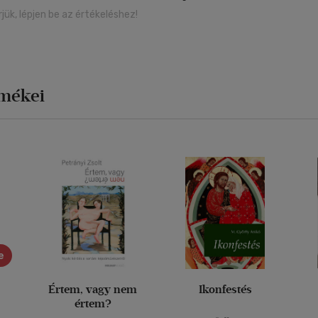
rjük, lépjen be az értékeléshez!
rmékei
e
Értem, vagy nem
Ikonfestés
értem?