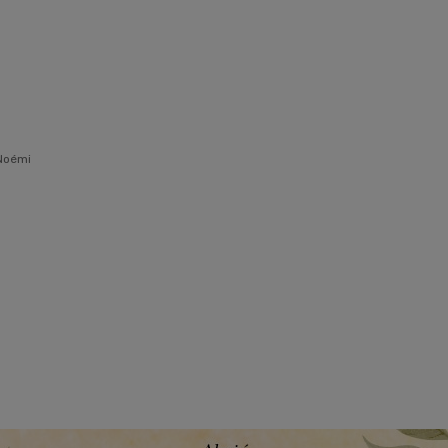
Noémi