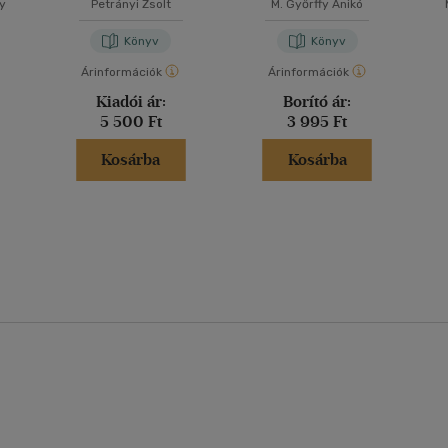
y
Petrányi Zsolt
M. Győrffy Anikó
Könyv
Könyv
Árinformációk
Árinformációk
Kiadói ár:
Borító ár:
5 500 Ft
3 995 Ft
Kosárba
Kosárba