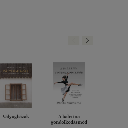
Hátra
Előre
Vályogházak
A balerina
Ezt a könyv
gondolkodásmód
elolvasnod,
fotókat akarsz