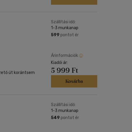
Szállítási idő:
1-3 munkanap
599
pontot ér
Árinformációk
Kiadói ár:
5 999 Ft
ezető út korántsem
Kosárba
Szállítási idő:
1-3 munkanap
549
pontot ér