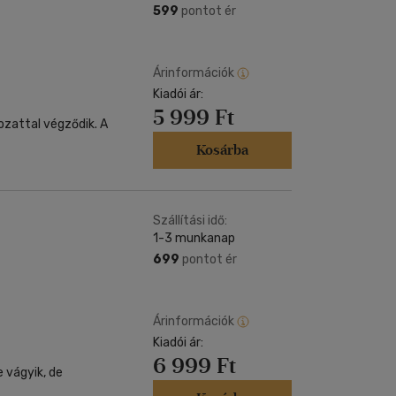
599
pontot ér
Árinformációk
Kiadói ár:
5 999 Ft
zattal végződik. A
Kosárba
Szállítási idő:
1-3 munkanap
699
pontot ér
Árinformációk
Kiadói ár:
6 999 Ft