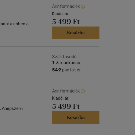
Árinformációk
Kiadói ár:
5 499 Ft
eladata ebben a
Kosárba
Szállítási idő:
1-3 munkanap
549
pontot ér
Árinformációk
Kiadói ár:
5 499 Ft
rű
Kosárba