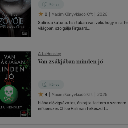
Könyv
0
| Maxim Könyvkiadó Kft | 2026
Safire, a katona, tisztában van vele, hogy mi a f
világban: szolgálja Firgaard...
Alta Hensley
Van zsákjában minden jó
Könyv
4
| Maxim Könyvkiadó Kft | 2025
Hiába elővigyázatos, én rajta tartom a szemem... Anépsze
influenszer, Chloe Hallman felkészült...