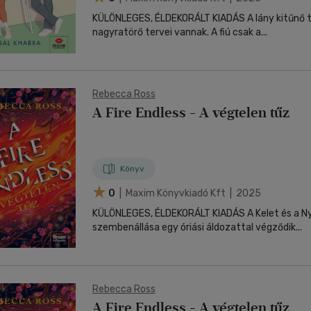
KÜLÖNLEGES, ÉLDEKORÁLT KIADÁS A lány kitűnő tanuló és
nagyratörő tervei vannak. A fiú csak a...
Rebecca Ross
A Fire Endless - A végtelen tűz
Könyv
0
| Maxim Könyvkiadó Kft | 2025
KÜLÖNLEGES, ÉLDEKORÁLT KIADÁS A Kelet és a Nyugat
szembenállása egy óriási áldozattal végződik...
Rebecca Ross
A Fire Endless - A végtelen tűz