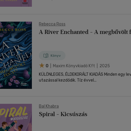
Rebecca Ross
A River Enchanted - A megbűvölt f
Könyv
0
| Maxim Könyvkiadó Kft | 2025
KÜLÖNLEGES, ÉLDEKORÁLT KIADÁS Minden egy levéllel és egy baljós
utazással kezdődik. Tíz évvel...
Bal Khabra
Spiral - Kicsúszás