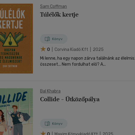
Sam Coffman
Túlélők kertje
Könyv
0
| Corvina Kiadó Kft | 2025
Mi lenne, ha egy napon zárva találnánk az élelmi
összeset... Nem fordulhat elő? A...
Bal Khabra
Collide - Ütközőpálya
Könyv
0
| Maxim Könyvkiadó Kft | 2025