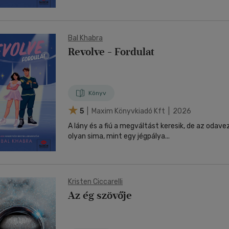
Bal Khabra
Revolve - Fordulat
Könyv
5
| Maxim Könyvkiadó Kft | 2026
A lány és a fiú a megváltást keresik, de az odav
olyan sima, mint egy jégpálya...
Kristen Ciccarelli
Az ég szövője