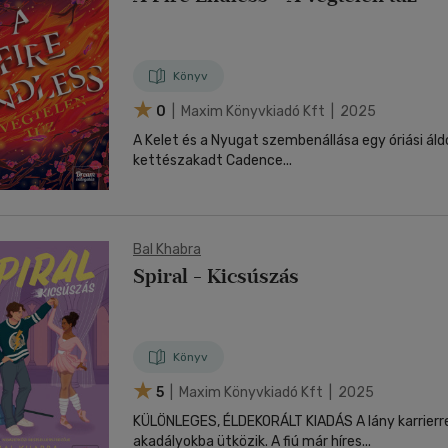
Könyv
0
| Maxim Könyvkiadó Kft | 2025
A Kelet és a Nyugat szembenállása egy óriási áldo
kettészakadt Cadence...
Bal Khabra
Spiral - Kicsúszás
Könyv
5
| Maxim Könyvkiadó Kft | 2025
KÜLÖNLEGES, ÉLDEKORÁLT KIADÁS A lány karrierre vágyik, de
akadályokba ütközik. A fiú már híres...