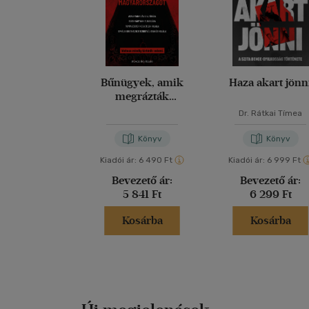
Bűnügyek, amik
Haza akart jönn
megrázták
Magyarországot
Dr. Rátkai Tímea
Könyv
Könyv
Kiadói ár:
6 490 Ft
Kiadói ár:
6 999 Ft
Bevezető ár:
Bevezető ár:
5 841 Ft
6 299 Ft
Kosárba
Kosárba