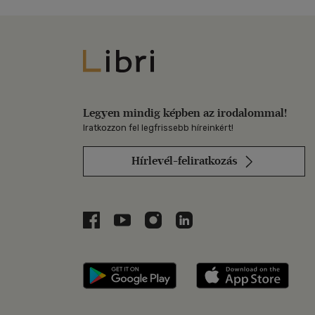
Libri
Legyen mindig képben az irodalommal!
Iratkozzon fel legfrissebb híreinkért!
Hírlevél-feliratkozás
Libri a Facebookon
Libri a Youtube-on
Libri az Instagramon
Libri a LinkedInen
Libri applikáció Szerezd m
Libri