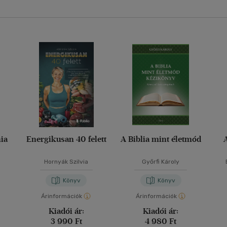
ia
Energikusan 40 felett
A Biblia mint életmód
Hornyák Szilvia
Győrfi Károly
Könyv
Könyv
Árinformációk
Árinformációk
Kiadói ár:
Kiadói ár:
3 990 Ft
4 980 Ft