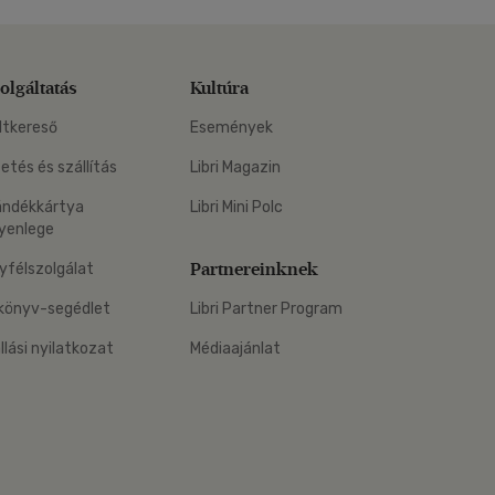
olgáltatás
Kultúra
ltkereső
Események
zetés és szállítás
Libri Magazin
ándékkártya
Libri Mini Polc
yenlege
Partnereinknek
yfélszolgálat
könyv-segédlet
Libri Partner Program
állási nyilatkozat
Médiaajánlat