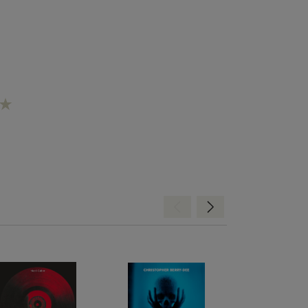
Hátra
Előre