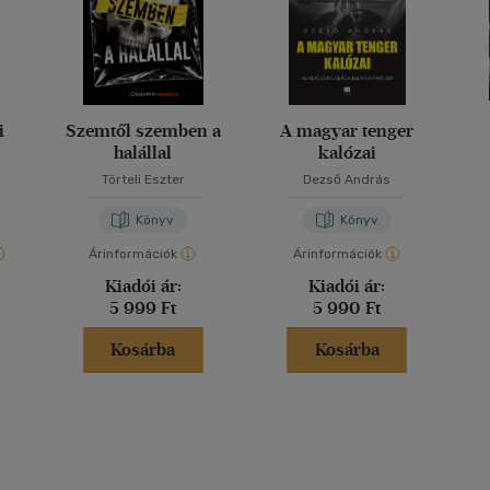
i
Szemtől szemben a
A magyar tenger
halállal
kalózai
Törteli Eszter
Dezső András
Könyv
Könyv
Árinformációk
Árinformációk
Kiadói ár:
Kiadói ár:
5 999 Ft
5 990 Ft
Kosárba
Kosárba