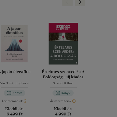
Hátra
Előre
A japán életstílus
Értelmes szenvedés: A
Elakadva negyv
Boldogság - új kiadás
Erin Niimi Longhurst
Szendi Gábor
Gedő Ág
Könyv
Könyv
Kön
Árinformációk
Árinformációk
Árinformáci
Kiadói ár:
Kiadói ár:
Kiadói 
6 499 Ft
4 999 Ft
4 999 