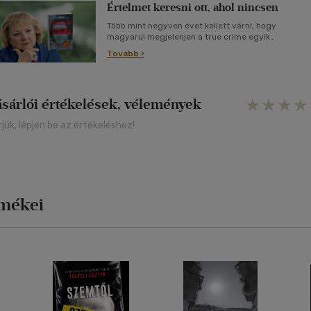
Értelmet keresni ott, ahol nincsen
Több mint negyven évet kellett várni, hogy
magyarul megjelenjen a true crime egyik
alapkönyve, a Ted Bundy-mitológia abszolút
Tovább ›
kulcskötete.
ásárlói értékelések, vélemények
rjük, lépjen be az értékeléshez!
rmékei