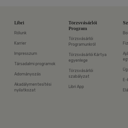
Libri
Törzsvásárlói
Sz
Program
Rólunk
Bo
Törzsvásárlói
Karrier
Fi
Programunkról
Impresszum
Aj
Törzsvásárlói Kártya
eg
egyenlege
Társadalmi programok
Üg
Törzsvásárlói
Adományozás
szabályzat
E-
Akadálymentesítési
Libri App
nyilatkozat
El
eg: Google Play
 applikáció Letölthető az App Store-ból