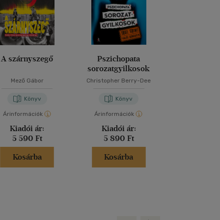
A szárnyszegő
Pszichopata
Mindhunt
sorozatgyilkosok
Sorozatgyi
Mező Gábor
Christopher Berry-Dee
John Douglas
-
Ma
Könyv
Könyv
Kön
Árinformációk
Árinformációk
Árinformáci
Kiadói ár:
Kiadói ár:
Borító 
5 590 Ft
5 890 Ft
4 990 
Kosárba
Kosárba
Kosár