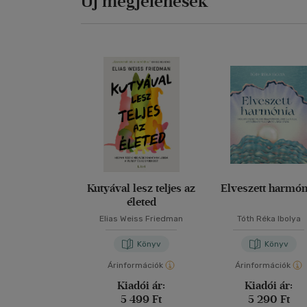
Új megjelenések
Kutyával lesz teljes az
Elveszett harmón
életed
Elias Weiss Friedman
Tóth Réka Ibolya
Könyv
Könyv
Árinformációk
Árinformációk
Kiadói ár:
Kiadói ár:
5 499 Ft
5 290 Ft