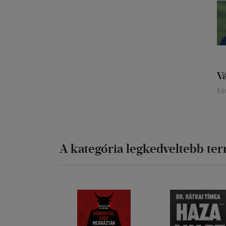
V
Ké
A kategória legkedveltebb te