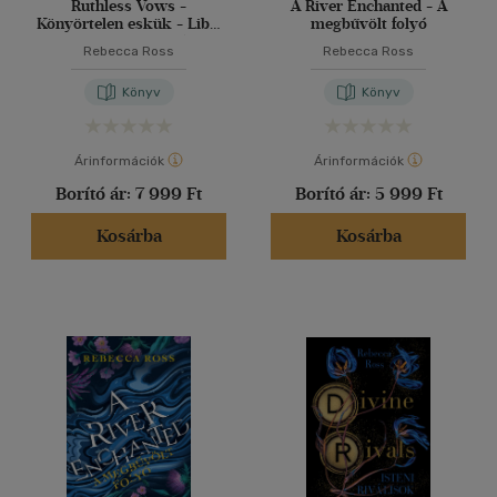
Ruthless Vows -
A River Enchanted - A
Könyörtelen eskük - Libri
megbűvölt folyó
Különleges Kiadás
Rebecca Ross
Rebecca Ross
Könyv
Könyv
Árinformációk
Árinformációk
Borító ár:
7 999 Ft
Borító ár:
5 999 Ft
Kosárba
Kosárba