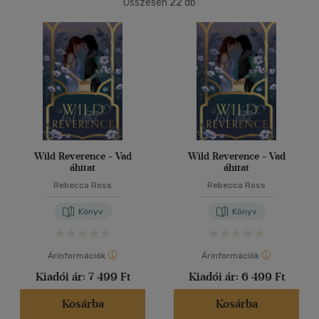
Összesen
22
db
40 db / oldal
Alkalmaz
Wild Reverence - Vad
Wild Reverence - Vad
áhitat
áhitat
Rebecca Ross
Rebecca Ross
Könyv
Könyv
Árinformációk
Árinformációk
Kiadói ár:
7 499 Ft
Kiadói ár:
6 499 Ft
Kosárba
Kosárba