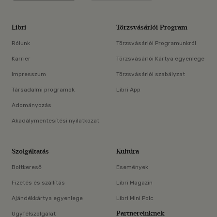
Libri
Törzsvásárlói Program
Rólunk
Törzsvásárlói Programunkról
Karrier
Törzsvásárlói Kártya egyenlege
Impresszum
Törzsvásárlói szabályzat
Társadalmi programok
Libri App
Adományozás
Akadálymentesítési nyilatkozat
Szolgáltatás
Kultúra
Boltkereső
Események
Fizetés és szállítás
Libri Magazin
Ajándékkártya egyenlege
Libri Mini Polc
Partnereinknek
Ügyfélszolgálat