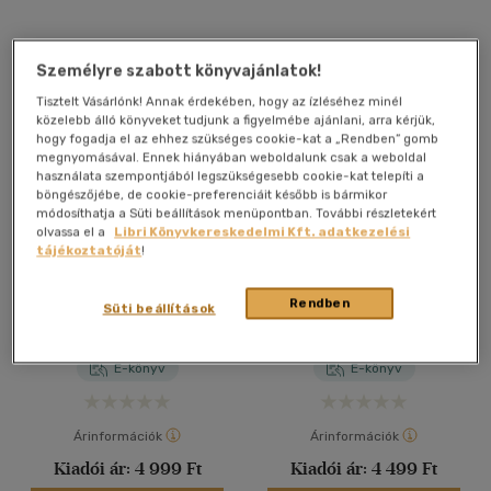
Személyre szabott könyvajánlatok!
Tisztelt Vásárlónk! Annak érdekében, hogy az ízléséhez minél
közelebb álló könyveket tudjunk a figyelmébe ajánlani, arra kérjük,
hogy fogadja el az ehhez szükséges cookie-kat a „Rendben” gomb
megnyomásával. Ennek hiányában weboldalunk csak a weboldal
használata szempontjából legszükségesebb cookie-kat telepíti a
böngészőjébe, de cookie-preferenciáit később is bármikor
módosíthatja a Süti beállítások menüpontban. További részletekért
olvassa el a
Libri Könyvkereskedelmi Kft. adatkezelési
tájékoztatóját
!
A Fire Endless - A végtelen
A királynő felemelkedése
tűz
Rendben
Süti beállítások
Rebecca Ross
Rebecca Ross
E-könyv
E-könyv
Árinformációk
Árinformációk
Kiadói ár:
4 999 Ft
Kiadói ár:
4 499 Ft