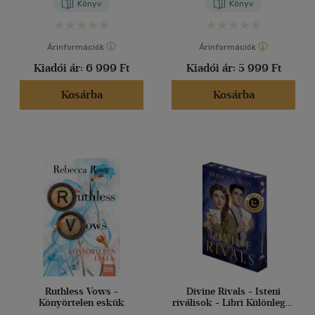
Könyv
Könyv
Árinformációk
Árinformációk
Kiadói ár:
6 999 Ft
Kiadói ár:
5 999 Ft
Kosárba
Kosárba
Ruthless Vows -
Divine Rivals - Isteni
Könyörtelen eskük
riválisok - Libri Különleges
Kiadás