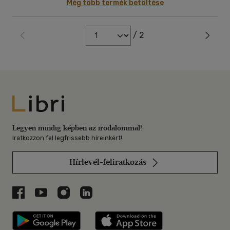
Még több termék betöltése
/ 2
Libri
Legyen mindig képben az irodalommal!
Iratkozzon fel legfrissebb híreinkért!
Hírlevél-feliratkozás
Libri a Facebookon
Libri a Youtube-on
Libri az Instagramon
Libri a LinkedInen
Libri applikáció Szerezd meg: Google P
Libri applikáció 