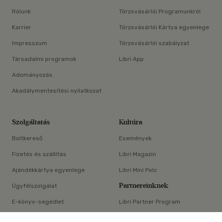
Rólunk
Törzsvásárlói Programunkról
Karrier
Törzsvásárlói Kártya egyenlege
Impresszum
Törzsvásárlói szabályzat
Társadalmi programok
Libri App
Adományozás
Akadálymentesítési nyilatkozat
Szolgáltatás
Kultúra
Boltkereső
Események
Fizetés és szállítás
Libri Magazin
Ajándékkártya egyenlege
Libri Mini Polc
Partnereinknek
Ügyfélszolgálat
E-könyv-segédlet
Libri Partner Program
×
Elállási nyilatkozat
Médiaajánlat