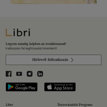
Libri
Legyen mindig képben az irodalommal!
Iratkozzon fel legfrissebb híreinkért!
Hírlevél-feliratkozás
Libri a Facebookon
Libri a Youtube-on
Libri az Instagramon
Libri a LinkedInen
Libri applikáció Szerezd meg: Google P
Libri applikáció 
Libri
Törzsvásárlói Program