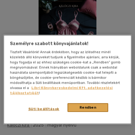
Személyre szabott könyvajánlatok!
Tisztelt Vásárlónk! Annak érdekében, hogy az ízléséhez minél
közelebb álló könyveket tudjunk a figyelmébe ajánlani, arra kérjük,
hogy fogadja el az ehhez szükséges cookie-kat a „Rendben” gomb
megnyomásával. Ennek hiányában weboldalunk csak a weboldal
használata szempontjából legszükségesebb cookie-kat telepíti a
böngészőjébe, de cookie-preferenciáit később is bármikor
módosíthatja a Süti beállítások menüpontban. További részletekért
olvassa el a
Libri Könyvkereskedelmi Kft. adatkezelési
tájékoztatóját
!
Beleolvasok
Kívánságlistához adom
Megosztom
Rendben
Süti beállítások
Kálóczi Kira
|
2025
|
magyar nyelvű