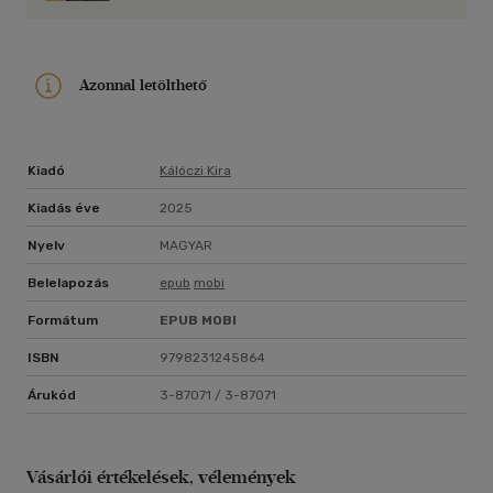
hanem a belső lobogás mértékében.A trilógia első kötete egy
forró, határokat feszegető és gondolatébresztő történet.
Semmi sem fekete-fehér. Kiderül, vajon a szabad szex
valóban felélesztheti-e a szerelmet!
Azonnal letölthető
Kiadó
Kálóczi Kira
Kiadás éve
2025
Nyelv
MAGYAR
Belelapozás
epub
mobi
Formátum
EPUB
MOBI
ISBN
9798231245864
Árukód
3-87071 / 3-87071
Vásárlói értékelések, vélemények