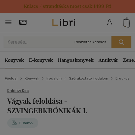
Kulacs / strandtáska most csak 1499 Ft!
Törzsvásárlói Kártya adatai
Részletes keresés
Könyvek
E-könyvek
Hangoskönyvek
Antikvár
Zene,
Főoldal
Könyvek
Irodalom
Szórakoztató irodalom
Erotikus
Kálóczi Kira
Vágyak feloldása -
SZVINGERKRÓNIKÁK 1.
E-könyv