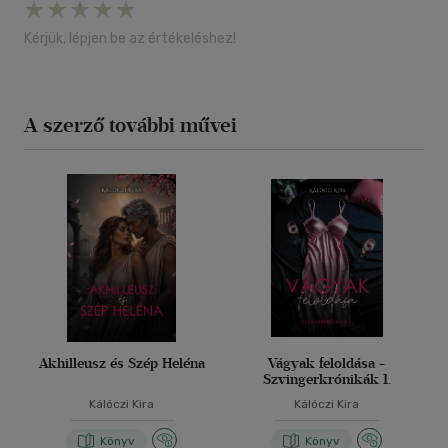
Kérjük, lépjen be az értékeléshez!
A szerző további művei
Akhilleusz és Szép Heléna
Vágyak feloldása -
Szvingerkrónikák 1.
Kálóczi Kira
Kálóczi Kira
Könyv
Könyv