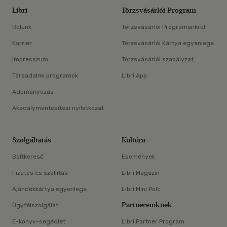
Libri
Törzsvásárlói Program
Rólunk
Törzsvásárlói Programunkról
Karrier
Törzsvásárlói Kártya egyenlege
Impresszum
Törzsvásárlói szabályzat
Társadalmi programok
Libri App
Adományozás
Akadálymentesítési nyilatkozat
Szolgáltatás
Kultúra
Boltkereső
Események
Fizetés és szállítás
Libri Magazin
Ajándékkártya egyenlege
Libri Mini Polc
Partnereinknek
Ügyfélszolgálat
E-könyv-segédlet
Libri Partner Program