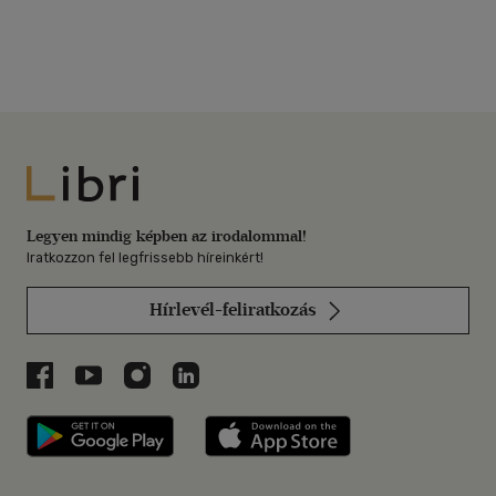
Libri
Legyen mindig képben az irodalommal!
Iratkozzon fel legfrissebb híreinkért!
Hírlevél-feliratkozás
Libri a Facebookon
Libri a Youtube-on
Libri az Instagramon
Libri a LinkedInen
Libri applikáció Szerezd meg: Google P
Libri applikáció 