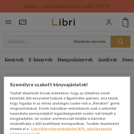
Kulacs / strandtáska most csak 1499 Ft!
Rendezés
Törzsvásárlói Kártya adatai
Rendezés
Kiadás éve szerint csökkenő
Részletes keresés
Kiadás éve szerint növekvő
Ár szerint csökkenő
Könyvek
E-könyvek
Hangoskönyvek
Antikvár
Zene,
Ár szerint növekvő
Ferke György
Eladott darabszám szerint csökkenő
Személyre szabott könyvajánlatok!
Eladott darabszám szerint növekvő
Tisztelt Vásárlónk! Annak érdekében, hogy az ízléséhez minél
Cím szerint A-Z
közelebb álló könyveket tudjunk a figyelmébe ajánlani, arra kérjük,
Művei
hogy fogadja el az ehhez szükséges cookie-kat a „Rendben” gomb
Szerző szerint A-Z
megnyomásával. Ennek hiányában weboldalunk csak a weboldal
használata szempontjából legszükségesebb cookie-kat telepíti a
Szűrés
Rendezés
böngészőjébe, de cookie-preferenciáit később is bármikor
Megjelenítés
módosíthatja a Süti beállítások menüpontban. További részletekért
olvassa el a
Libri Könyvkereskedelmi Kft. adatkezelési
20 db / oldal
tájékoztatóját
!