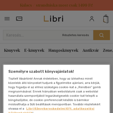
Kulacs / strandtáska most csak 1499 Ft!
Rendezés
Törzsvásárlói Kártya adatai
Rendezés
Kiadás éve szerint csökkenő
Részletes keresés
Kiadás éve szerint növekvő
Ár szerint csökkenő
Könyvek
E-könyvek
Hangoskönyvek
Antikvár
Zene,
Ár szerint növekvő
Dr. Tóth Antal
Eladott darabszám szerint csökkenő
Személyre szabott könyvajánlatok!
Eladott darabszám szerint növekvő
Tisztelt Vásárlónk! Annak érdekében, hogy az ízléséhez minél
Cím szerint A-Z
közelebb álló könyveket tudjunk a figyelmébe ajánlani, arra kérjük,
Művei
hogy fogadja el az ehhez szükséges cookie-kat a „Rendben” gomb
Szerző szerint A-Z
megnyomásával. Ennek hiányában weboldalunk csak a weboldal
használata szempontjából legszükségesebb cookie-kat telepíti a
Szűrés
Rendezés
böngészőjébe, de cookie-preferenciáit később is bármikor
Megjelenítés
módosíthatja a Süti beállítások menüpontban. További részletekért
olvassa el a
Libri Könyvkereskedelmi Kft. adatkezelési
20 db / oldal
tájékoztatóját
!