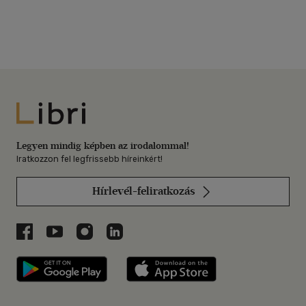
Libri
Legyen mindig képben az irodalommal!
Iratkozzon fel legfrissebb híreinkért!
Hírlevél-feliratkozás
Libri a Facebookon
Libri a Youtube-on
Libri az Instagramon
Libri a LinkedInen
Libri applikáció Szerezd meg: Google P
Libri applikáció 