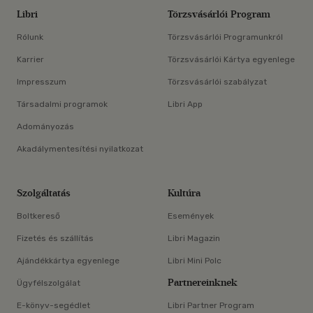
Libri
Törzsvásárlói Program
Rólunk
Törzsvásárlói Programunkról
Karrier
Törzsvásárlói Kártya egyenlege
Impresszum
Törzsvásárlói szabályzat
Társadalmi programok
Libri App
Adományozás
Akadálymentesítési nyilatkozat
Szolgáltatás
Kultúra
Boltkereső
Események
Fizetés és szállítás
Libri Magazin
Ajándékkártya egyenlege
Libri Mini Polc
Partnereinknek
Ügyfélszolgálat
E-könyv-segédlet
Libri Partner Program