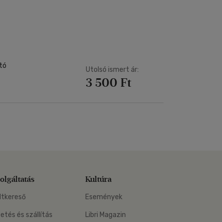
-
Dr. Zéman Zoltán
Kártya
Vallás, mitológia
m
Képeslap
és Természet
yv
Naptár
k
Papír, írószer
ok
tó
Utolsó ismert ár:
3 500 Ft
olgáltatás
Kultúra
ltkereső
Események
zetés és szállítás
Libri Magazin