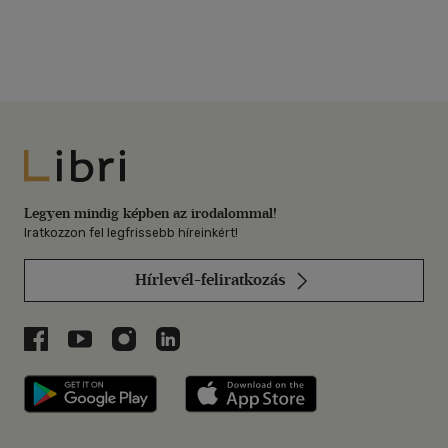
György
-
Pitz Andrásné
-
Dr.
Pulay Tamás
-
Rákóczi István
-
Dr. Rákócziné Krémer Ágnes
-
Síposné Radványi Zsuzsa
-
Szabó István
-
Veressné Posta
Mária
-
Wetzelné Gaál Anna
-
Dr. Illei György
Libri
Legyen mindig képben az irodalommal!
Iratkozzon fel legfrissebb híreinkért!
Hírlevél-feliratkozás
Libri a Facebookon
Libri a Youtube-on
Libri az Instagramon
Libri a LinkedInen
Libri applikáció Szerezd meg: Google P
Libri applikáció 