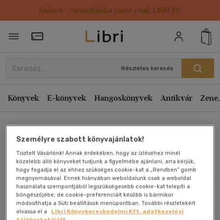
Kulacs / strandtáska most csak 1499 Ft!
Rendezés
Törzsvásárlói Kártya adatai
Rendezés
Kiadás éve szerint csökkenő
Részletes keresés
Kiadás éve szerint növekvő
Ár szerint csökkenő
Könyvek
E-könyvek
Hangoskönyvek
Antikvár
Zene,
Ár szerint növekvő
Dr. Kneffel Pál
Eladott darabszám szerint csökkenő
Személyre szabott könyvajánlatok!
Eladott darabszám szerint növekvő
Tisztelt Vásárlónk! Annak érdekében, hogy az ízléséhez minél
Cím szerint A-Z
közelebb álló könyveket tudjunk a figyelmébe ajánlani, arra kérjük,
Művei
hogy fogadja el az ehhez szükséges cookie-kat a „Rendben” gomb
Szerző szerint A-Z
megnyomásával. Ennek hiányában weboldalunk csak a weboldal
használata szempontjából legszükségesebb cookie-kat telepíti a
Szűrés
Rendezés
böngészőjébe, de cookie-preferenciáit később is bármikor
Megjelenítés
módosíthatja a Süti beállítások menüpontban. További részletekért
olvassa el a
Libri Könyvkereskedelmi Kft. adatkezelési
20 db / oldal
tájékoztatóját
!