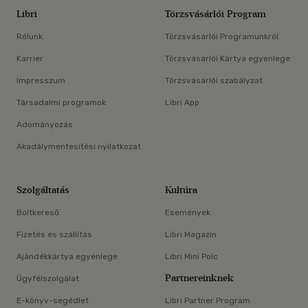
Libri
Törzsvásárlói Program
Rólunk
Törzsvásárlói Programunkról
Karrier
Törzsvásárlói Kártya egyenlege
Impresszum
Törzsvásárlói szabályzat
Társadalmi programok
Libri App
Adományozás
Akadálymentesítési nyilatkozat
Szolgáltatás
Kultúra
Boltkereső
Események
Fizetés és szállítás
Libri Magazin
Ajándékkártya egyenlege
Libri Mini Polc
Partnereinknek
Ügyfélszolgálat
E-könyv-segédlet
Libri Partner Program