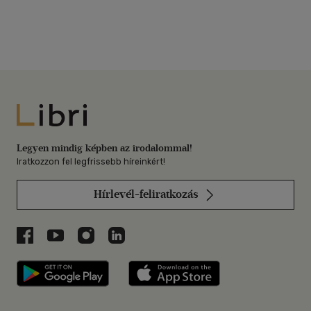
György
-
Pitz Andrásné
-
Dr.
Pulay Tamás
-
Rákóczi István
-
Dr. Rákócziné Krémer Ágnes
-
Síposné Radványi Zsuzsa
-
Szabó István
-
Veressné Posta
Mária
-
Wetzelné Gaál Anna
-
Dr. Illei György
Libri
Legyen mindig képben az irodalommal!
Iratkozzon fel legfrissebb híreinkért!
Hírlevél-feliratkozás
Libri a Facebookon
Libri a Youtube-on
Libri az Instagramon
Libri a LinkedInen
Libri applikáció Szerezd meg: Google P
Libri applikáció 