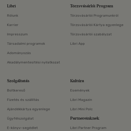
Libri
Törzsvásárlói Program
Rólunk
Törzsvásárlói Programunkról
Karrier
Törzsvásárlói Kártya egyenlege
Impresszum
Törzsvásárlói szabályzat
Társadalmi programok
Libri App
Adományozás
Akadálymentesítési nyilatkozat
Szolgáltatás
Kultúra
Boltkereső
Események
Fizetés és szállítás
Libri Magazin
Ajándékkártya egyenlege
Libri Mini Polc
Partnereinknek
Ügyfélszolgálat
E-könyv-segédlet
Libri Partner Program