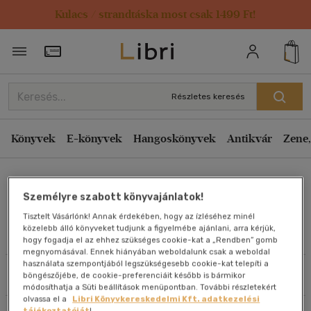
Kulacs / strandtáska most csak 1499 Ft!
Rendezés
Törzsvásárlói Kártya adatai
Rendezés
Kiadás éve szerint csökkenő
Részletes keresés
Kiadás éve szerint növekvő
Ár szerint csökkenő
Könyvek
E-könyvek
Hangoskönyvek
Antikvár
Zene,
Ár szerint növekvő
Oroszlán György
Eladott darabszám szerint csökkenő
Személyre szabott könyvajánlatok!
Eladott darabszám szerint növekvő
Tisztelt Vásárlónk! Annak érdekében, hogy az ízléséhez minél
Cím szerint A-Z
közelebb álló könyveket tudjunk a figyelmébe ajánlani, arra kérjük,
Művei
hogy fogadja el az ehhez szükséges cookie-kat a „Rendben” gomb
Szerző szerint A-Z
megnyomásával. Ennek hiányában weboldalunk csak a weboldal
használata szempontjából legszükségesebb cookie-kat telepíti a
Szűrés
Rendezés
böngészőjébe, de cookie-preferenciáit később is bármikor
Megjelenítés
módosíthatja a Süti beállítások menüpontban. További részletekért
olvassa el a
Libri Könyvkereskedelmi Kft. adatkezelési
20 db / oldal
tájékoztatóját
!