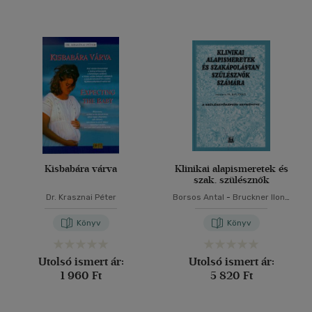
Kisbabára várva
Klinikai alapismeretek és
szak. szülésznők
Dr. Krasznai Péter
Borsos Antal
-
Bruckner Ilona
-
Csordás Péterné
-
Gaál
József
-
Gardó Sándor
-
Könyv
Könyv
Gáspár Antalné
-
Hagymásy
László
-
Helembai Kornélia
-
Herczeg János
-
Hock Márta
-
Utolsó ismert ár:
Utolsó ismert ár:
Horváth Boldizsár
-
Dr. Illei
1 960 Ft
5 820 Ft
György
-
Kardos Lídia
-
Dr.
Kneffel Pál
-
Dr. Konczwald
László
-
Dr. Krasznai Péter
-
Lizán Rudolfné
-
Martonné