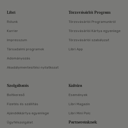
Libri
Törzsvásárlói Program
Rólunk
Törzsvásárlói Programunkról
Karrier
Törzsvásárlói Kártya egyenlege
Impresszum
Törzsvásárlói szabályzat
Társadalmi programok
Libri App
Adományozás
Akadálymentesítési nyilatkozat
Szolgáltatás
Kultúra
Boltkereső
Események
Fizetés és szállítás
Libri Magazin
Ajándékkártya egyenlege
Libri Mini Polc
Partnereinknek
Ügyfélszolgálat