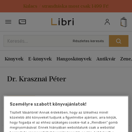
Kulacs / strandtáska most csak 1499 Ft!
Rendezés
Törzsvásárlói Kártya adatai
Rendezés
Kiadás éve szerint csökkenő
Részletes keresés
Kiadás éve szerint növekvő
Ár szerint csökkenő
Könyvek
E-könyvek
Hangoskönyvek
Antikvár
Zene,
Ár szerint növekvő
Dr. Krasznai Péter
Eladott darabszám szerint csökkenő
Eladott darabszám szerint növekvő
Cím szerint A-Z
Művei
Személyre szabott könyvajánlatok!
Szerző szerint A-Z
Tisztelt Vásárlónk! Annak érdekében, hogy az ízléséhez minél
Szűrés
Rendezés
közelebb álló könyveket tudjunk a figyelmébe ajánlani, arra kérjük,
Megjelenítés
hogy fogadja el az ehhez szükséges cookie-kat a „Rendben” gomb
megnyomásával. Ennek hiányában weboldalunk csak a weboldal
20 db / oldal