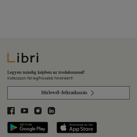
Mucha Katalin
-
Oroszlán
György
-
Pitz Andrásné
-
Dr.
Pulay Tamás
-
Rákóczi István
-
Dr. Rákócziné Krémer Ágnes
-
Síposné Radványi Zsuzsa
-
Szabó István
-
Veressné Posta
Mária
-
Wetzelné Gaál Anna
-
Dr. Illei György
Libri
Legyen mindig képben az irodalommal!
Iratkozzon fel legfrissebb híreinkért!
Hírlevél-feliratkozás
Libri a Facebookon
Libri a Youtube-on
Libri az Instagramon
Libri a LinkedInen
Libri applikáció Szerezd meg: Google P
Libri applikáció 