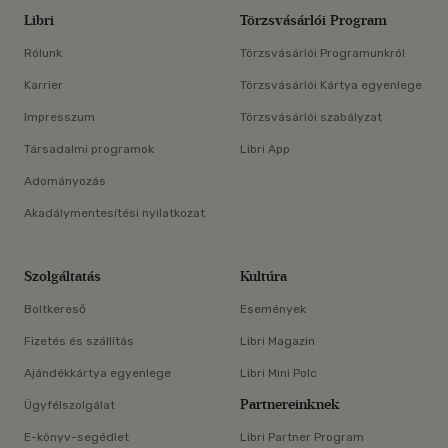
Libri
Törzsvásárlói Program
Rólunk
Törzsvásárlói Programunkról
Karrier
Törzsvásárlói Kártya egyenlege
Impresszum
Törzsvásárlói szabályzat
Társadalmi programok
Libri App
Adományozás
Akadálymentesítési nyilatkozat
Szolgáltatás
Kultúra
Boltkereső
Események
Fizetés és szállítás
Libri Magazin
Ajándékkártya egyenlege
Libri Mini Polc
Partnereinknek
Ügyfélszolgálat
E-könyv-segédlet
Libri Partner Program