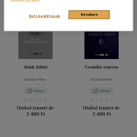
Összesen
2
db
40 db / oldal
Rendben
Süti beállítások
Alkalmaz
Ablak felfelé
Csodafiú-szarvas
Ordasi Péter
Ordasi Péter
Könyv
Könyv
Utolsó ismert ár:
Utolsó ismert ár:
2 490 Ft
2 490 Ft