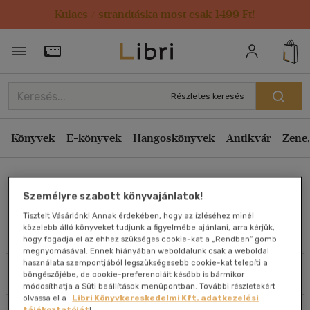
Kulacs / strandtáska most csak 1499 Ft!
Rendezés
Törzsvásárlói Kártya adatai
Rendezés
Kiadás éve szerint csökkenő
Részletes keresés
Kiadás éve szerint növekvő
Ár szerint csökkenő
Könyvek
E-könyvek
Hangoskönyvek
Antikvár
Zene,
Ár szerint növekvő
Ordasi Péter
Eladott darabszám szerint csökkenő
Személyre szabott könyvajánlatok!
Eladott darabszám szerint növekvő
Tisztelt Vásárlónk! Annak érdekében, hogy az ízléséhez minél
Cím szerint A-Z
közelebb álló könyveket tudjunk a figyelmébe ajánlani, arra kérjük,
Művei
hogy fogadja el az ehhez szükséges cookie-kat a „Rendben” gomb
Szerző szerint A-Z
megnyomásával. Ennek hiányában weboldalunk csak a weboldal
használata szempontjából legszükségesebb cookie-kat telepíti a
Szűrés
Rendezés
böngészőjébe, de cookie-preferenciáit később is bármikor
Megjelenítés
módosíthatja a Süti beállítások menüpontban. További részletekért
olvassa el a
Libri Könyvkereskedelmi Kft. adatkezelési
20 db / oldal
tájékoztatóját
!