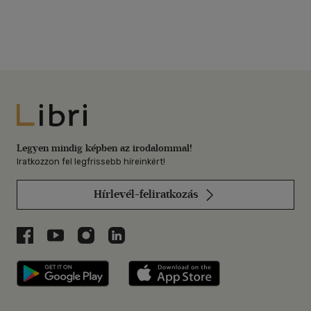
Libri
Legyen mindig képben az irodalommal!
Iratkozzon fel legfrissebb híreinkért!
Hírlevél-feliratkozás
Libri a Facebookon
Libri a Youtube-on
Libri az Instagramon
Libri a LinkedInen
Libri applikáció Szerezd meg: Google P
Libri applikáció 