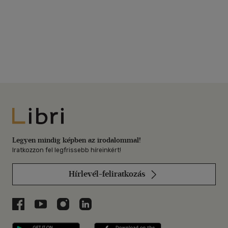
Libri
Legyen mindig képben az irodalommal!
Iratkozzon fel legfrissebb híreinkért!
Hírlevél-feliratkozás
Libri a Facebookon
Libri a Youtube-on
Libri az Instagramon
Libri a LinkedInen
Libri applikáció Szerezd meg: Google P
Libri applikáció 