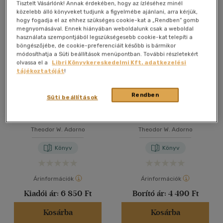
Összesen
5
db
Tisztelt Vásárlónk! Annak érdekében, hogy az ízléséhez minél
közelebb álló könyveket tudjunk a figyelmébe ajánlani, arra kérjük,
40 db / oldal
hogy fogadja el az ehhez szükséges cookie-kat a „Rendben” gomb
megnyomásával. Ennek hiányában weboldalunk csak a weboldal
használata szempontjából legszükségesebb cookie-kat telepíti a
böngészőjébe, de cookie-preferenciáit később is bármikor
Alkalmaz
módosíthatja a Süti beállítások menüpontban. További részletekért
olvassa el a
Libri Könyvkereskedelmi Kft. adatkezelési
tájékoztatóját
!
Rendben
Süti beállítások
Negatív dialektika
Moments musicaux
Theodor W. Adorno
Theodor W. Adorno
Könyv
Könyv
Árinformációk
Árinformációk
Kiadói ár:
6 850 Ft
Borító ár:
4 490 Ft
Kosárba
Kosárba