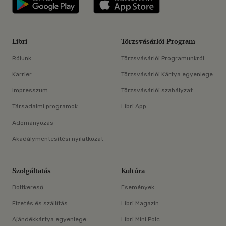
Libri
Törzsvásárlói Program
Rólunk
Törzsvásárlói Programunkról
Karrier
Törzsvásárlói Kártya egyenlege
Impresszum
Törzsvásárlói szabályzat
Társadalmi programok
Libri App
Adományozás
Akadálymentesítési nyilatkozat
Szolgáltatás
Kultúra
Boltkereső
Események
Fizetés és szállítás
Libri Magazin
Ajándékkártya egyenlege
Libri Mini Polc