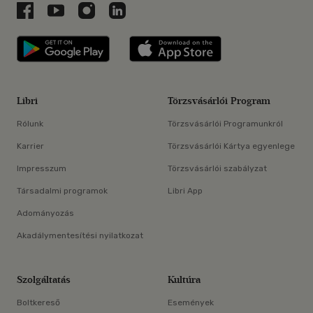
Libri a Facebookon
Libri a Youtube-on
Libri az Instagramon
Libri a LinkedInen
Libri applikáció Szerezd meg: Google P
Libri applikáció 
Libri
Törzsvásárlói Program
Rólunk
Törzsvásárlói Programunkról
Karrier
Törzsvásárlói Kártya egyenlege
Impresszum
Törzsvásárlói szabályzat
Társadalmi programok
Libri App
Adományozás
Akadálymentesítési nyilatkozat
Szolgáltatás
Kultúra
Boltkereső
Események