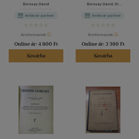
II.rész
számára
Borosay Dávid
Borosay Dávid, Dr.
Mattyasóvszky Kasszián
(szerk.)
Antikvár partner
Antikvár partner
Árinformációk
Árinformációk
Online ár:
4 800 Ft
Online ár:
2 380 Ft
Kosárba
Kosárba