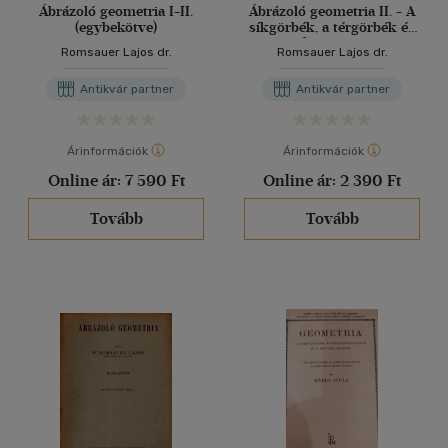
Ábrázoló geometria I-II.
Ábrázoló geometria II. - A
(egybekötve)
síkgörbék, a térgörbék és
a görbe felületek ábrázoló
Romsauer Lajos dr.
Romsauer Lajos dr.
geometriája, a kótás
projekció és a centrális
Antikvár partner
Antikvár partner
projekció
Árinformációk
Árinformációk
Online ár:
7 590 Ft
Online ár:
2 390 Ft
Tovább
Tovább