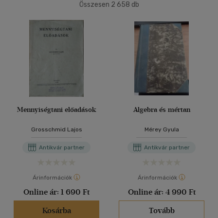
Ár szerint
Összesen
2 658
db
40 db / oldal
500 Ft alatt
(6)
500 Ft - 2500 Ft
(1394)
2500 Ft - 4500 Ft
(654)
Alkalmaz
4500 Ft felett
(634)
Korosztály szerint
Gyermek
(2)
Mennyiségtani előadások
Algebra és mértan
3 - 6 év
(1)
Grosschmid Lajos
Mérey Gyula
Ifjúsági
(62)
Antikvár partner
Antikvár partner
6 -10 év
(6)
10 - 14 év
(15)
Árinformációk
Árinformációk
14 - 18 év
(29)
Online ár:
1 690 Ft
Online ár:
4 990 Ft
mind
(10)
Gyermek és ifjúsági
(5)
Kosárba
Tovább