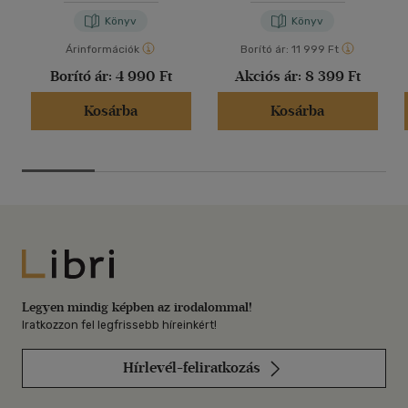
Könyv
Könyv
Árinformációk
Borító ár:
11 999 Ft
Borító ár:
4 990 Ft
Akciós ár:
8 399 Ft
Kosárba
Kosárba
Libri
Legyen mindig képben az irodalommal!
Iratkozzon fel legfrissebb híreinkért!
Hírlevél-feliratkozás