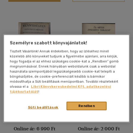
Felnőtt
(327)
Nyelv szerint
Magyar
(408)
Személyre szabott könyvajánlatok!
Angol
(5)
Tisztelt Vásárlónk! Annak érdekében, hogy az ízléséhez minél
Spanyol
(1)
közelebb álló könyveket tudjunk a figyelmébe ajánlani, arra kérjük,
hogy fogadja el az ehhez szükséges cookie-kat a „Rendben” gomb
megnyomásával. Ennek hiányában weboldalunk csak a weboldal
Vélemény szerint
használata szempontjából legszükségesebb cookie-kat telepíti a
böngészőjébe, de cookie-preferenciáit később is bármikor
Mennyiségtan (Számtan és
Öl-méter átszámító
(48)
módosíthatja a Süti beállítások menüpontban. További részletekért
mértan)
táblázat
olvassa el a
Libri Könyvkereskedelmi Kft. adatkezelési
(3)
Gidró Bonifác
tájékoztatóját
!
(2)
Antikvár partner
Antikvár partner
Rendben
Süti beállítások
(2)
(6)
Árinformációk
Árinformációk
(2597)
Online ár:
6 990 Ft
Online ár:
2 000 Ft