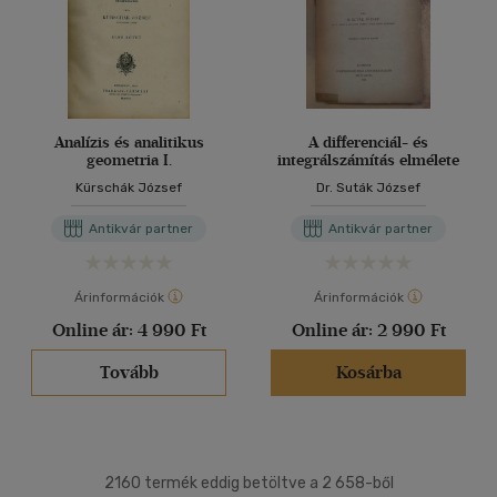
Analízis és analitikus
A differenciál- és
geometria I.
integrálszámítás elmélete
Kürschák József
Dr. Suták József
Antikvár partner
Antikvár partner
Árinformációk
Árinformációk
Online ár:
4 990 Ft
Online ár:
2 990 Ft
Tovább
Kosárba
2160 termék eddig betöltve a 2 658-ből