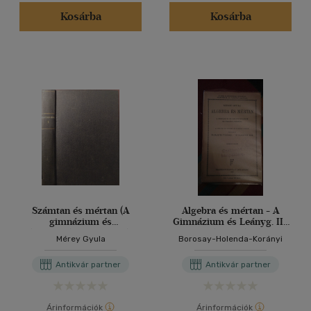
Kosárba
Kosárba
Alkalmaz
Számtan és mértan (A
Algebra és mértan - A
gimnázium és
Gimnázium és Leányg. III.
leánygimnázium I. osztálya
osztálya számára
Mérey Gyula
Borosay-Holenda-Korányi
számára)
Antikvár partner
Antikvár partner
Árinformációk
Árinformációk