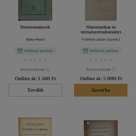
Determinánsok
Matematikai és
természettudományi
értesítő XL. kötet
Beke Manó
Fröhlich Izidor (szerk.)
Antikvár partner
Antikvár partner
Árinformációk
Árinformációk
Online ár:
1 580 Ft
Online ár:
5 990 Ft
Tovább
Kosárba