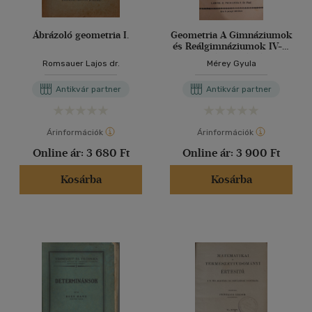
Ábrázoló geometria I.
Geometria A Gimnáziumok
és Reálgimnáziumok IV-V.
Osztálya Számára
Romsauer Lajos dr.
Mérey Gyula
Antikvár partner
Antikvár partner
Árinformációk
Árinformációk
Online ár:
3 680 Ft
Online ár:
3 900 Ft
Kosárba
Kosárba