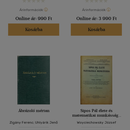
Árinformációk
Árinformációk
Online ár:
990 Ft
Online ár:
3 990 Ft
Kosárba
Kosárba
Ábrázoló mértan
Sipos Pál élete és
matematikai munkássága
(kétnyelvű)
Zigány Ferenc; Uhlyárik Jenő
Woyciechowsky József