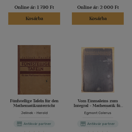
Online ár:
1 790 Ft
Online ár:
2 000 Ft
Kosárba
Kosárba
Fünfstellige Tafeln für den
Vom Einmaleins zum
Mathematikunterricht
Integral - Mathematik für
Jedermann (Az
Jelínek - Herold
Egmont Colerus
egyszeregytől az integrálig,
német nyelven)
Antikvár partner
Antikvár partner