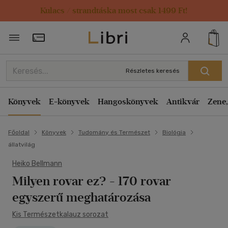
Kulacs / strandtáska most csak 1499 Ft!
Törzsvásárlói Kártya adatai
Részletes keresés
Könyvek
E-könyvek
Hangoskönyvek
Antikvár
Zene,
Főoldal
Könyvek
Tudomány és Természet
Biológia
állatvilág
Heiko Bellmann
Milyen rovar ez?
- 170 rovar
egyszerű meghatározása
Kis Természetkalauz sorozat