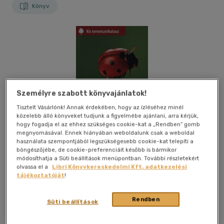
Könyv
Személyre szabott könyvajánlatok!
Tisztelt Vásárlónk! Annak érdekében, hogy az ízléséhez minél
közelebb álló könyveket tudjunk a figyelmébe ajánlani, arra kérjük,
hogy fogadja el az ehhez szükséges cookie-kat a „Rendben” gomb
megnyomásával. Ennek hiányában weboldalunk csak a weboldal
használata szempontjából legszükségesebb cookie-kat telepíti a
böngészőjébe, de cookie-preferenciáit később is bármikor
módosíthatja a Süti beállítások menüpontban. További részletekért
olvassa el a
Libri Könyvkereskedelmi Kft. adatkezelési
tájékoztatóját
!
Kívánságlistához adom
Megosztom
Rendben
Süti beállítások