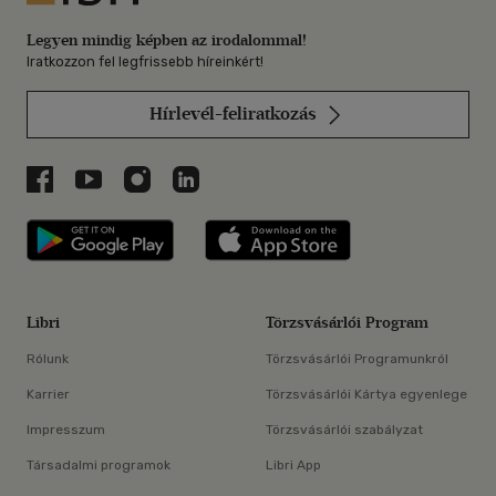
Legyen mindig képben az irodalommal!
Iratkozzon fel legfrissebb híreinkért!
Hírlevél-feliratkozás
Libri a Facebookon
Libri a Youtube-on
Libri az Instagramon
Libri a LinkedInen
Libri applikáció Szerezd meg: Google P
Libri applikáció 
Libri
Törzsvásárlói Program
Rólunk
Törzsvásárlói Programunkról
Karrier
Törzsvásárlói Kártya egyenlege
Impresszum
Törzsvásárlói szabályzat
Társadalmi programok
Libri App