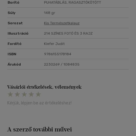
Borító
PUHATÁBLÁS, RAGASZTÓKÖTÖTT
Súly
148 gr
Sorozat
Kis Természetkalauz
Illusztráció
214 SZÍNES FOTÓ ÉS 3 RAJZ
Fordító
Kiefer Judit
ISBN
9786155178184
Árukód
2230269 / 1084835
Vásárlói értékelések, vélemények
Kérjük, lépjen be az értékeléshez!
A szerző további művei