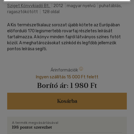
Sziget Könyvkiadó Bt.
|
2012
|
magyar nyelvű
|
puhatáblás,
ragasztókötött
|
128 oldal
A Kis természetkalauz sorozat újabb kötete az Európában
előforduló 170 legismertebb rovarfaj részletes leírását
tartalmazza. A könyv minden fajról látványos színes fotót
közöl. A meghatározásokat színkód és legfőbb jellemzők
pontos leírása segíti.
Árinformációk
Ingyen szállítás 15 000 Ft felett
Borító ár:
1 980 Ft
Kosárba
A termék megvásárlásával
198 pontot szerezhet