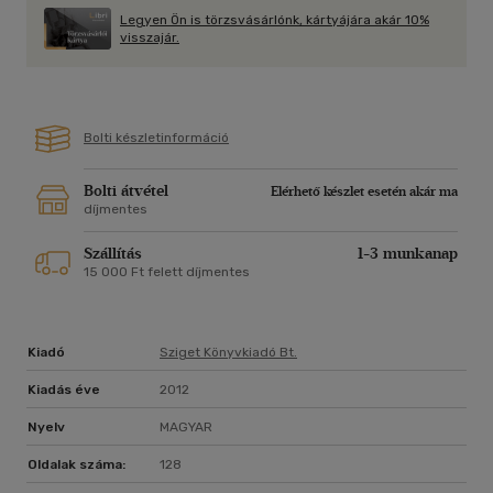
Legyen Ön is törzsvásárlónk, kártyájára akár 10%
visszajár.
Bolti készletinformáció
Bolti átvétel
Elérhető készlet esetén akár ma
díjmentes
Szállítás
1-3 munkanap
15 000 Ft felett díjmentes
Kiadó
Sziget Könyvkiadó Bt.
Kiadás éve
2012
Nyelv
MAGYAR
Oldalak száma:
128