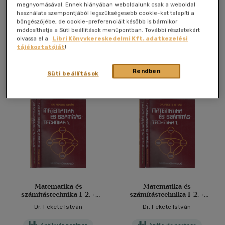
és számítástechnika cimű
megnyomásával. Ennek hiányában weboldalunk csak a weboldal
használata szempontjából legszükségesebb cookie-kat telepíti a
könyvhöz 1-2. (4 kötet)
böngészőjébe, de cookie-preferenciáit később is bármikor
módosíthatja a Süti beállítások menüpontban. További részletekért
olvassa el a
Libri Könyvkereskedelmi Kft. adatkezelési
Dr. Fekete István
tájékoztatóját
!
Antikvár könyv (3db)
Rendben
Süti beállítások
Matematika és
Matematika és
számítástechnika 1-2. +
számítástechnika 1-2. +
Programok a matematika
Programok a matematika
Dr. Fekete István
Dr. Fekete István
és számítástechnika cimű
és számítástechnika cimű
könyvhöz 1-2. (4 kötet)
könyvhöz 1-2. (4 kötet)