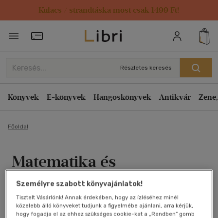
Kulacs / strandtáska most csak 1499 Ft!
Törzsvásárlói Kártya adatai
Részletes keresés
Könyvek
E-könyvek
Hangoskönyvek
Antikvár
Zene,
Főoldal
Matematika és
számítástechnika 1-2. +
Személyre szabott könyvajánlatok!
Programok a matematika
Tisztelt Vásárlónk! Annak érdekében, hogy az ízléséhez minél
közelebb álló könyveket tudjunk a figyelmébe ajánlani, arra kérjük,
hogy fogadja el az ehhez szükséges cookie-kat a „Rendben” gomb