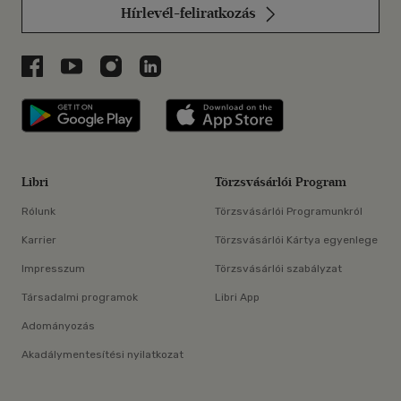
Hírlevél-feliratkozás
Libri a Facebookon
Libri a Youtube-on
Libri az Instagramon
Libri a LinkedInen
Libri applikáció Szerezd meg: Google P
Libri applikáció 
Libri
Törzsvásárlói Program
Rólunk
Törzsvásárlói Programunkról
Karrier
Törzsvásárlói Kártya egyenlege
Impresszum
Törzsvásárlói szabályzat
Társadalmi programok
Libri App
Adományozás
Akadálymentesítési nyilatkozat