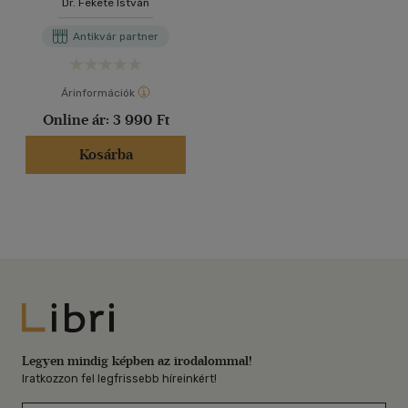
Dr. Fekete István
és számítástechnika cimű
könyvhöz 1-2. (4 kötet)
Antikvár partner
Árinformációk
Online ár:
3 990 Ft
Kosárba
Libri
Legyen mindig képben az irodalommal!
Iratkozzon fel legfrissebb híreinkért!