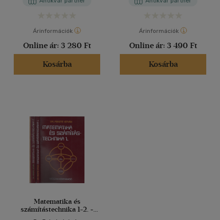
Antikvár partner
Antikvár partner
Árinformációk
Árinformációk
Online ár:
3 280 Ft
Online ár:
3 490 Ft
Kosárba
Kosárba
Matematika és
számítástechnika 1-2. +
Programok a matematika