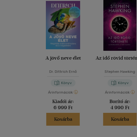
A jövő neve élet
Az idő rövid törté
Dr. Dittrich Ernő
Stephen Hawking
Könyv
Könyv
Árinformációk
Árinformációk
Kiadói ár:
Borító ár:
6 999 Ft
4 990 Ft
Kosárba
Kosárba