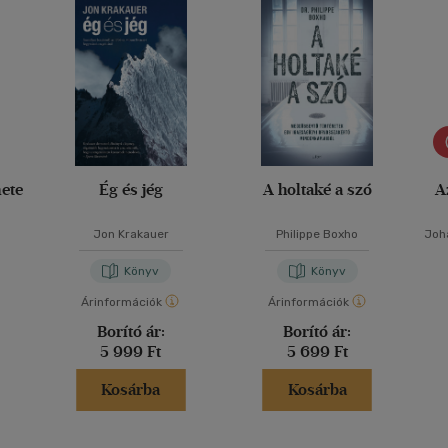
nete
Ég és jég
A holtaké a szó
A
Jon Krakauer
Philippe Boxho
Joh
Könyv
Könyv
Árinformációk
Árinformációk
Borító ár:
Borító ár:
5 999 Ft
5 699 Ft
Kosárba
Kosárba