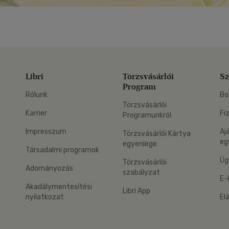
Libri
Törzsvásárlói
Sz
Program
Rólunk
Bo
Törzsvásárlói
Karrier
Fi
Programunkról
Impresszum
Aj
Törzsvásárlói Kártya
eg
egyenlege
Társadalmi programok
Üg
Törzsvásárlói
Adományozás
szabályzat
E-
Akadálymentesítési
Libri App
nyilatkozat
El