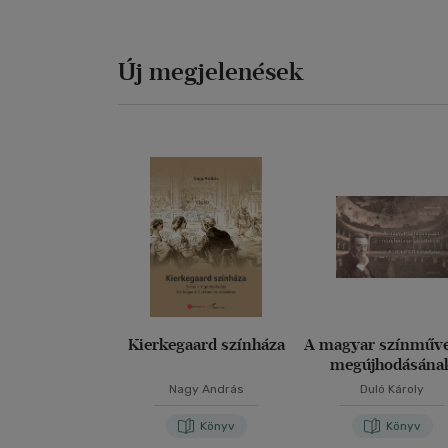
Új megjelenések
Kierkegaard színháza
A magyar színművé
megújhodásána
úttörője
Nagy András
Duló Károly
Könyv
Könyv