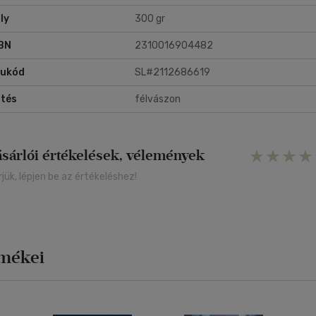
ly
300 gr
BN
2310016904482
rukód
SL#2112686619
tés
félvászon
ásárlói értékelések, vélemények
rjük, lépjen be az értékeléshez!
rmékei