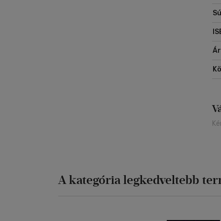
Sú
IS
Á
Kö
V
Ké
A kategória legkedveltebb te