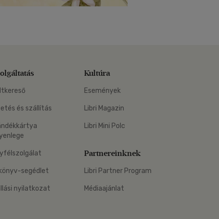
olgáltatás
Kultúra
ltkereső
Események
zetés és szállítás
Libri Magazin
ándékkártya
Libri Mini Polc
yenlege
Partnereinknek
yfélszolgálat
könyv-segédlet
Libri Partner Program
állási nyilatkozat
Médiaajánlat