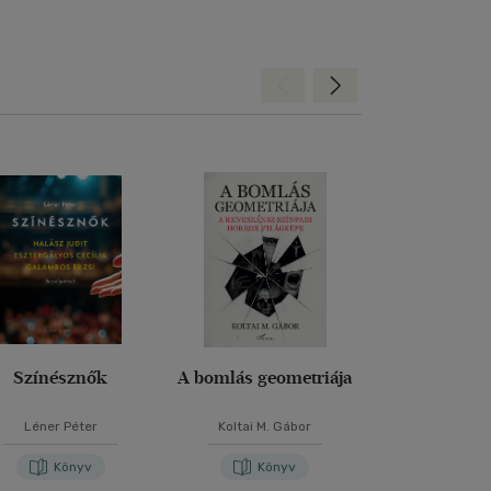
Hátra
Előre
Színésznők
A bomlás geometriája
TALPRA, M
Léner Péter
Koltai M. Gábor
A. Szabó M
Könyv
Könyv
Kön