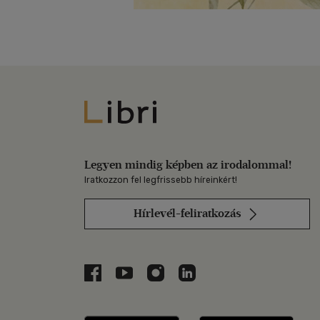
Libri
Legyen mindig képben az irodalommal!
Iratkozzon fel legfrissebb híreinkért!
Hírlevél-feliratkozás
Libri a Facebookon
Libri a Youtube-on
Libri az Instagramon
Libri a LinkedInen