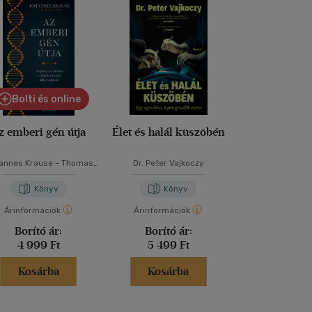
Bolti és online
Bolti és
z emberi gén útja
Élet és halál küszöbén
Matemat
annes Krause
-
Thomas
Dr. Peter Vajkoczy
Obádovics J.
Trappe
Könyv
Könyv
Kön
Árinformációk
Árinformációk
Borító ár:
11 9
Borító ár:
Borító ár:
Akciós 
4 999 Ft
5 499 Ft
8 399 
Kosárba
Kosárba
Kosár