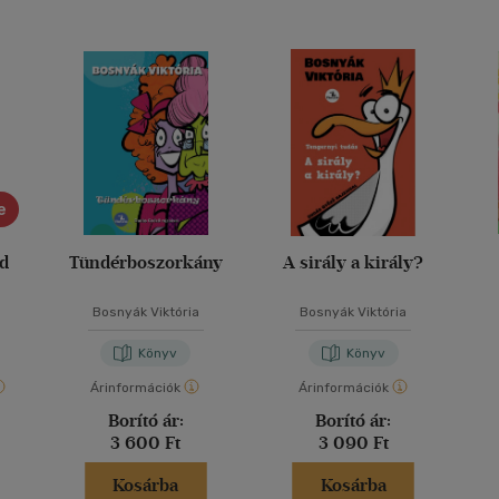
e
ád
Tündérboszorkány
A sirály a király?
Bosnyák Viktória
Bosnyák Viktória
Könyv
Könyv
Árinformációk
Árinformációk
Borító ár:
Borító ár:
3 600 Ft
3 090 Ft
Kosárba
Kosárba