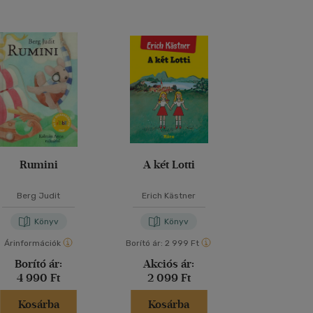
Rumini
A két Lotti
Abigé
Berg Judit
Erich Kästner
Szabó Ma
Könyv
Könyv
Kön
Árinformációk
Borító ár:
2 999 Ft
Borító ár:
2 99
Borító ár:
Akciós ár:
Akciós 
4 990 Ft
2 099 Ft
2 099 
Kosárba
Kosárba
Kosár