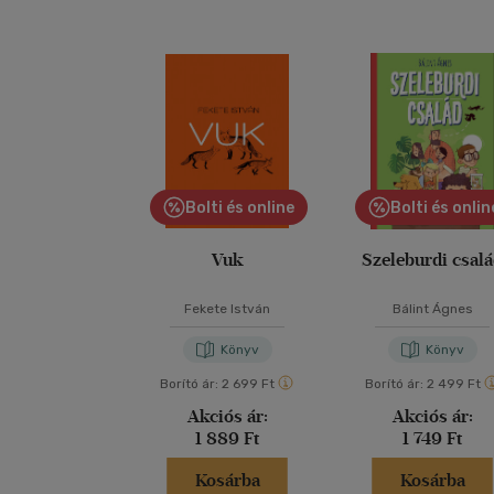
Bolti és online
Bolti és onlin
Vuk
Szeleburdi csal
Fekete István
Bálint Ágnes
Könyv
Könyv
Borító ár:
2 699 Ft
Borító ár:
2 499 Ft
Akciós ár:
Akciós ár:
1 889 Ft
1 749 Ft
Kosárba
Kosárba