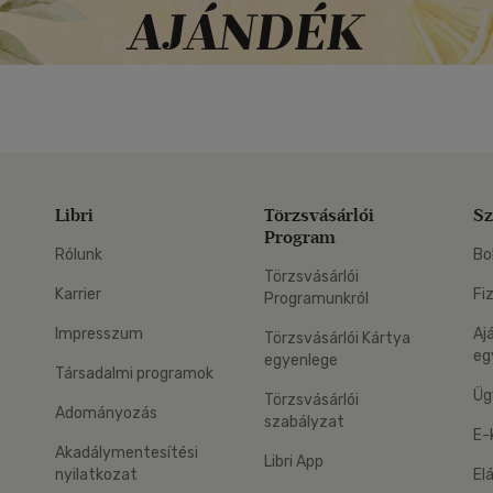
Libri
Törzsvásárlói
Sz
Program
Rólunk
Bo
Törzsvásárlói
Karrier
Fi
Programunkról
Impresszum
Aj
Törzsvásárlói Kártya
eg
egyenlege
Társadalmi programok
Üg
Törzsvásárlói
Adományozás
szabályzat
E-
Akadálymentesítési
Libri App
nyilatkozat
El