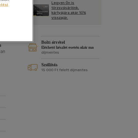
Kártya
Legyen Ön is
Vallás, mitológia
lési
m
törzsvásárlónk,
Képeslap
kártyájára akár 10%
al
és Természet
visszajár.
yv
Naptár
ró
k
Papír, írószer
ok
Bolti átvétel
a
Elérhető készlet esetén akár ma
van
díjmentes
Szállítás
15 000 Ft felett díjmentes