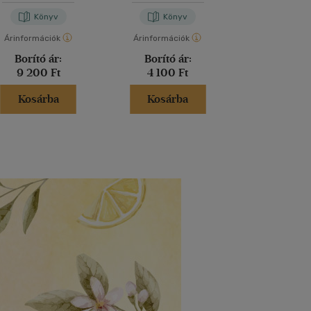
János
Könyv
Könyv
Kön
Árinformációk
Árinformációk
Árinformáci
Borító ár:
Borító ár:
Borító 
9 200 Ft
4 100 Ft
3 300 
Kosárba
Kosárba
Kosár