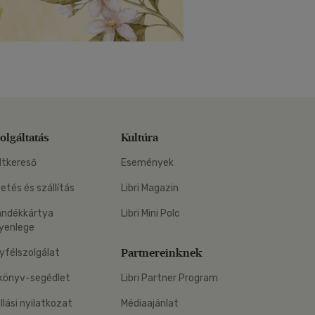
olgáltatás
Kultúra
ltkereső
Események
zetés és szállítás
Libri Magazin
ándékkártya
Libri Mini Polc
yenlege
Partnereinknek
yfélszolgálat
könyv-segédlet
Libri Partner Program
állási nyilatkozat
Médiaajánlat