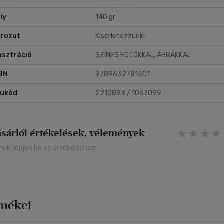
ly
140 gr
rozat
Kísérletezzünk!
lusztráció
SZÍNES FOTÓKKAL, ÁBRÁKKAL
BN
9789632781501
rukód
2210893 / 1067099
ásárlói értékelések, vélemények
rjük, lépjen be az értékeléshez!
rmékei