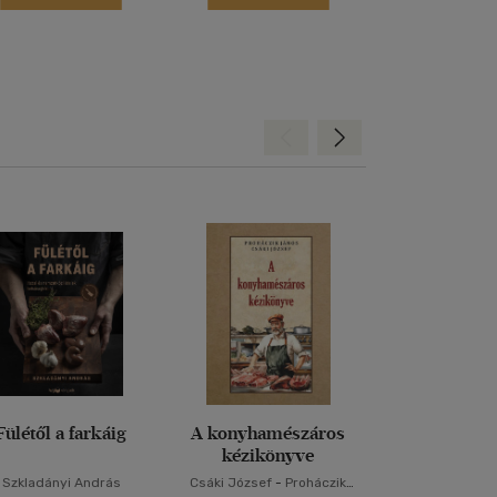
Hátra
Előre
Fülétől a farkáig
A konyhamészáros
Disznóöl
kézikönyve
disznóto
Szkladányi András
Csáki József
-
Proháczik
Szabó Józs