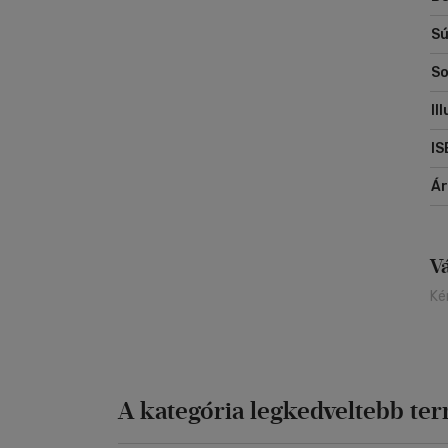
Sú
So
Il
IS
Á
V
Ké
A kategória legkedveltebb te