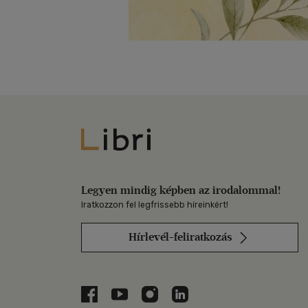
Libri
Legyen mindig képben az irodalommal!
Iratkozzon fel legfrissebb híreinkért!
Hírlevél-feliratkozás
Libri a Facebookon
Libri a Youtube-on
Libri az Instagramon
Libri a LinkedInen