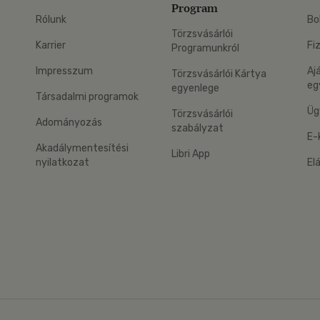
Program
Rólunk
Bo
Törzsvásárlói
Karrier
Fi
Programunkról
Impresszum
Aj
Törzsvásárlói Kártya
eg
egyenlege
Társadalmi programok
Üg
Törzsvásárlói
Adományozás
szabályzat
E-
Akadálymentesítési
Libri App
nyilatkozat
El
eg: Google Play
 applikáció Letölthető az App Store-ból