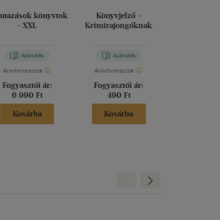
 utazások könyvtok
Könyvjelző -
Kerékpá
- XXL
Krimirajongóknak
könyvtámasz f
Ajándék
Ajándék
Aján
Árinformációk
Árinformációk
Árinformáci
Fogyasztói ár:
Fogyasztói ár:
Fogyasztó
6 990 Ft
490 Ft
4 990 
Kosárba
Kosárba
Kosár
s
ges
Hátra
Előre