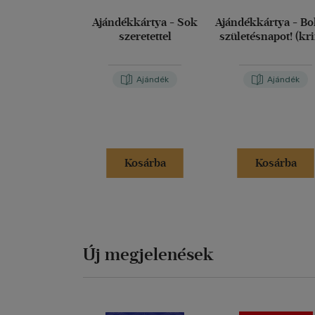
o 
Ajándékkártya - Sok
Ajándékkártya - Bo
o 
szeretettel
születésnapot! (kr
o 
o 
o 
Ajándék
Ajándék
o 
o 
Mi
A 
Kosárba
Kosárba
ki
te
ha
tá
mi
Új megjelenések
An
Űr
BP
Sz
Aj