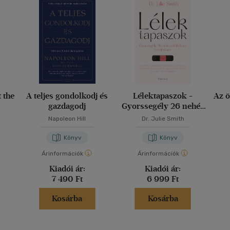
tartás: 5 óra meleg / 10 óra hideg
lső felület: elektrolízissel kezelt rozsdamentes acél
dél: rozsdamentes acél, felhajtható ivónyílással
ívószál: BPA-mentes beépített szívószál
lület: ultra ellenálló festékbevonat
t the
A teljes gondolkodj és
Lélektapaszok -
Az ö
gazdagodj
Gyorssegély 26 nehéz
élethelyzet kezeléséhez
Napoleon Hill
Dr. Julie Smith
Könyv
Könyv
Árinformációk
Árinformációk
Kiadói ár:
Kiadói ár:
7 490 Ft
6 999 Ft
Kosárba
Kosárba