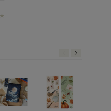
Hátra
Előre
zál