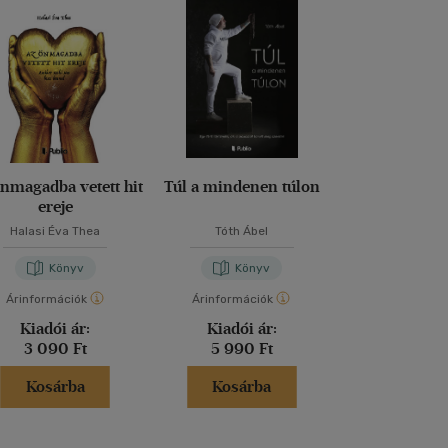
nmagadba vetett hit
Túl a mindenen túlon
A nárcisztiku
ereje
árnyékából 
fényem
Halasi Éva Thea
Tóth Ábel
Horváth Va
Könyv
Könyv
Kön
Árinformációk
Árinformációk
Árinformáci
Kiadói ár:
Kiadói ár:
Kiadói 
3 090 Ft
5 990 Ft
8 490 
Kosárba
Kosárba
Kosár