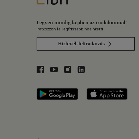
Legyen mindig képben az irodalommal!
Iratkozzon fel legfrissebb híreinkért!
Hírlevél-feliratkozás
Libri a Facebookon
Libri a Youtube-on
Libri az Instagramon
Libri a LinkedInen
Libri applikáció Szerezd m
Libri