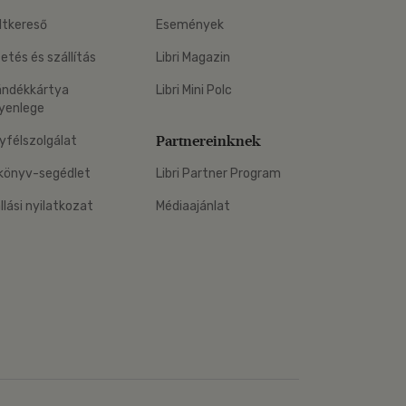
ltkereső
Események
zetés és szállítás
Libri Magazin
ándékkártya
Libri Mini Polc
yenlege
Partnereinknek
yfélszolgálat
könyv-segédlet
Libri Partner Program
állási nyilatkozat
Médiaajánlat