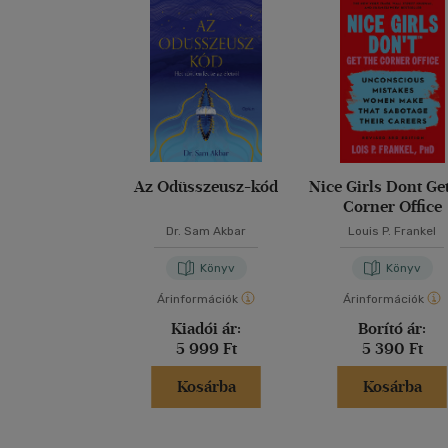
Hő
Be
Fe
Sz
Fe
Az Odüsszeusz-kód
Nice Girls Dont Ge
Corner Office
Dr. Sam Akbar
Louis P. Frankel
Könyv
Könyv
Árinformációk
Árinformációk
Kiadói ár:
Borító ár:
5 999 Ft
5 390 Ft
Kosárba
Kosárba