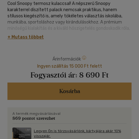
Cool Snoopy termosz kulaccsal! A népszerű Snoopy
karakterrel díszített palack nemcsak praktikus, hanem
stílusos kiegészítő is, amely tökéletes választás iskolába,
munkába, sportoláshoz vagy kirándulásokhoz. A prémium
minőségű kialakítás és a kiváló hőszigetelés gondoskodik róla,
hogy kedvenc italod hosszabb ideig megőrizze a megfelelő
+ Mutass többet
hőmérsékletet. :contentReference[oaicite:0]{index=0}
A duplafalú rozsdamentes acél szerkezetnek köszönhetően a
Árinformációk
hideg italok akár 24 órán át, a meleg italok pedig akár 12 órán
át megőrzik hőmérsékletüket. A szivárgásmentes kialakítás
Ingyen szállítás 15 000 Ft felett
biztonságos használatot tesz lehetővé, így a kulacs bátran
Fogyasztói ár:
8 690 Ft
hordozható táskában vagy hátizsákban is.
:contentReference[oaicite:1]{index=1}
Kosárba
Főbb jellemzők:
o Űrtartalom: 500 ml
o Cool Snoopy mintás kivitel
A termék megvásárlásával
o Duplafalú rozsdamentes acél kialakítás
869 pontot szerezhet
o Akár 24 órás hidegtartás
o Akár 12 órás melegtartás
Legyen Ön is törzsvásárlónk, kártyájára akár 10%
o Szivárgásmentes kupak
visszajár.