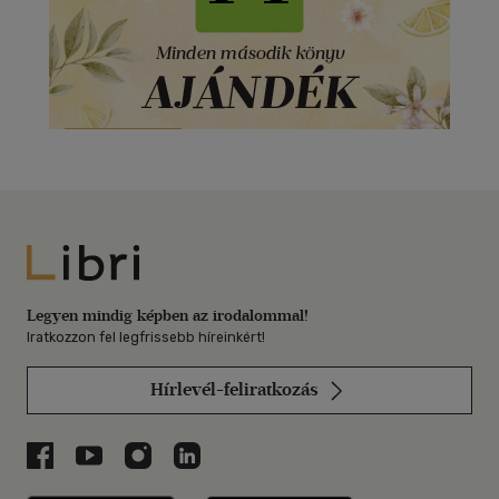
Libri
Legyen mindig képben az irodalommal!
Iratkozzon fel legfrissebb híreinkért!
Hírlevél-feliratkozás
Libri a Facebookon
Libri a Youtube-on
Libri az Instagramon
Libri a LinkedInen