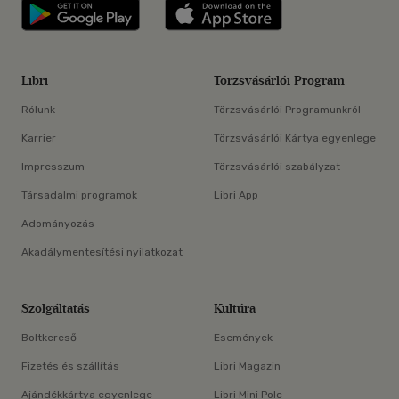
Libri applikáció Szerezd meg: Google P
Libri applikáció 
Libri
Törzsvásárlói Program
Rólunk
Törzsvásárlói Programunkról
Karrier
Törzsvásárlói Kártya egyenlege
Impresszum
Törzsvásárlói szabályzat
Társadalmi programok
Libri App
Adományozás
Akadálymentesítési nyilatkozat
Szolgáltatás
Kultúra
Boltkereső
Események
Fizetés és szállítás
Libri Magazin
Ajándékkártya egyenlege
Libri Mini Polc