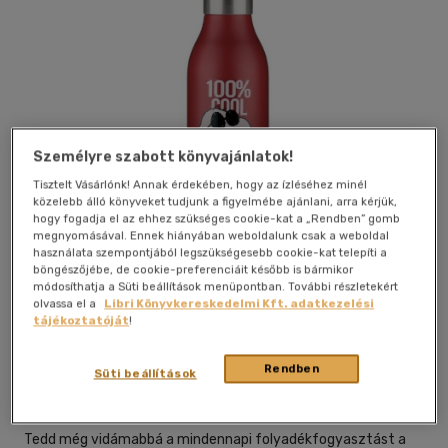
Személyre szabott könyvajánlatok!
Tisztelt Vásárlónk! Annak érdekében, hogy az ízléséhez minél
közelebb álló könyveket tudjunk a figyelmébe ajánlani, arra kérjük,
hogy fogadja el az ehhez szükséges cookie-kat a „Rendben” gomb
megnyomásával. Ennek hiányában weboldalunk csak a weboldal
használata szempontjából legszükségesebb cookie-kat telepíti a
böngészőjébe, de cookie-preferenciáit később is bármikor
módosíthatja a Süti beállítások menüpontban. További részletekért
olvassa el a
Libri Könyvkereskedelmi Kft. adatkezelési
tájékoztatóját
!
Galéria
Kívánságlistához adom
Megosztom
Rendben
Süti beállítások
Les Artistes
|
magyar nyelvű
|
dobozban
Tedd még vidámabbá a mindennapi folyadékfogyasztást a