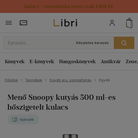
Kulacs / strandtáska most csak 1499 Ft!
Törzsvásárlói Kártya adatai
Részletes keresés
Könyvek
E-könyvek
Hangoskönyvek
Antikvár
Zene,
Főoldal
Termékek
Egyéb áru, szolgáltatás
Egyéb
Menő Snoopy kutyás 500 ml-es
hőszigetelt kulacs
Ajándék