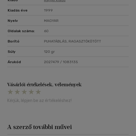
Kiadó
Rejtjel Kiadó
Kiadás éve
1999
Nyelv
MAGYAR
Oldalak száma:
60
Borító
PUHATÁBLÁS, RAGASZTÓKÖTÖTT
Súly
120 gr
Árukód
2027479 / 1083135
Vásárlói értékelések, vélemények
Kérjük, lépjen be az értékeléshez!
A szerző további művei