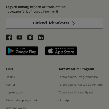
Legyen mindig képben az irodalommal!
Iratkozzon fel legfrissebb híreinkért!
Hírlevél-feliratkozás
Libri a Facebookon
Libri a Youtube-on
Libri az Instagramon
Libri a LinkedInen
Libri applikáció Szerezd meg: Google P
Libri applikáció 
Libri
Törzsvásárlói Program
Rólunk
Törzsvásárlói Programunkról
Karrier
Törzsvásárlói Kártya egyenlege
Impresszum
Törzsvásárlói szabályzat
Társadalmi programok
Libri App
Adományozás