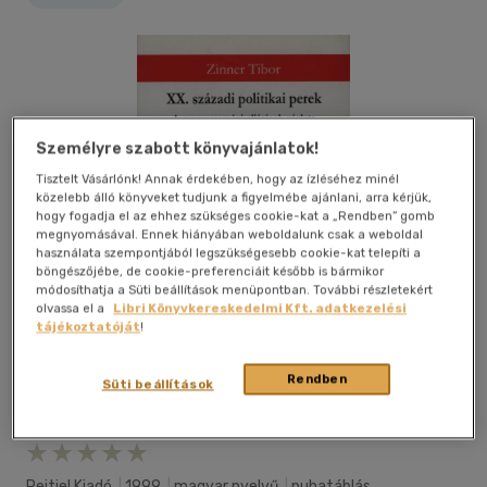
Személyre szabott könyvajánlatok!
Tisztelt Vásárlónk! Annak érdekében, hogy az ízléséhez minél
közelebb álló könyveket tudjunk a figyelmébe ajánlani, arra kérjük,
hogy fogadja el az ehhez szükséges cookie-kat a „Rendben” gomb
megnyomásával. Ennek hiányában weboldalunk csak a weboldal
használata szempontjából legszükségesebb cookie-kat telepíti a
böngészőjébe, de cookie-preferenciáit később is bármikor
módosíthatja a Süti beállítások menüpontban. További részletekért
olvassa el a
Libri Könyvkereskedelmi Kft. adatkezelési
tájékoztatóját
!
Rendben
Süti beállítások
Kívánságlistához adom
Megosztom
Rejtjel Kiadó
|
1999
|
magyar nyelvű
|
puhatáblás,