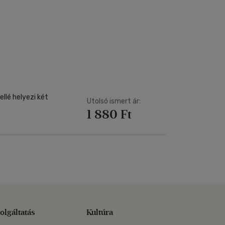
llé helyezi két
Utolsó ismert ár:
1 880 Ft
olgáltatás
Kultúra