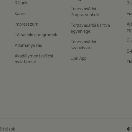
Rólunk
Bo
Törzsvásárlói
Karrier
Fi
Programunkról
Impresszum
Aj
Törzsvásárlói Kártya
eg
egyenlege
Társadalmi programok
Üg
Törzsvásárlói
Adományozás
szabályzat
E-
Akadálymentesítési
Libri App
nyilatkozat
El
eg: Google Play
 applikáció Letölthető az App Store-ból
állítások
© 