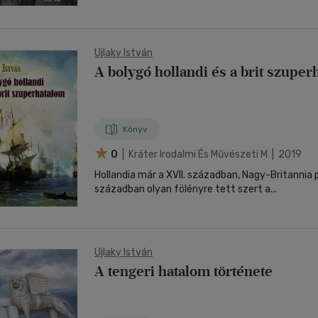
Ujlaky István
A bolygó hollandi és a brit szupe
Könyv
0
| Kráter Irodalmi És Művészeti M | 2019
Hollandia már a XVII. században, Nagy-Britannia p
században olyan fölényre tett szert a...
Ujlaky István
A tengeri hatalom története