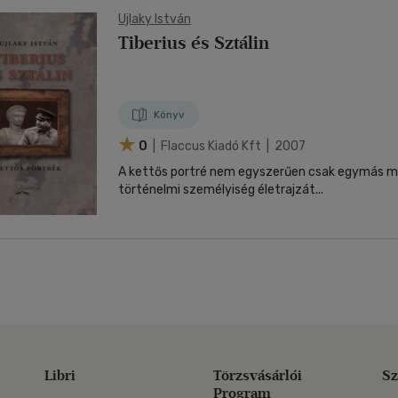
Ujlaky István
Tiberius és Sztálin
Könyv
0
| Flaccus Kiadó Kft | 2007
A kettős portré nem egyszerűen csak egymás me
történelmi személyiség életrajzát...
Libri
Törzsvásárlói
Sz
Program