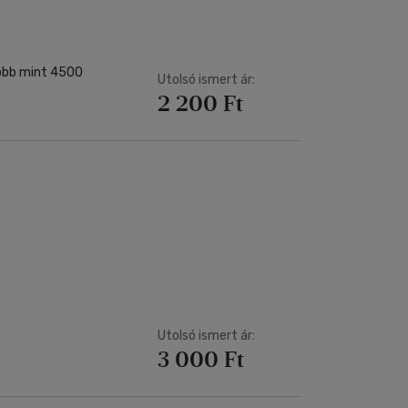
több mint 4500
Utolsó ismert ár:
2 200 Ft
Utolsó ismert ár:
3 000 Ft