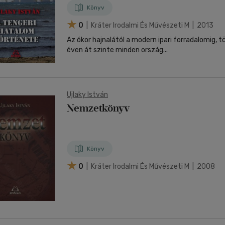
Könyv
0
| Kráter Irodalmi És Művészeti M | 2013
Az ókor hajnalától a modern ipari forradalomig, 
éven át szinte minden ország...
Ujlaky István
Nemzetkönyv
Könyv
0
| Kráter Irodalmi És Művészeti M | 2008