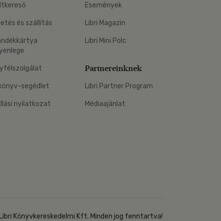
ltkereső
Események
zetés és szállítás
Libri Magazin
ándékkártya
Libri Mini Polc
yenlege
Partnereinknek
yfélszolgálat
könyv-segédlet
Libri Partner Program
állási nyilatkozat
Médiaajánlat
Libri Könyvkereskedelmi Kft. Minden jog fenntartva!