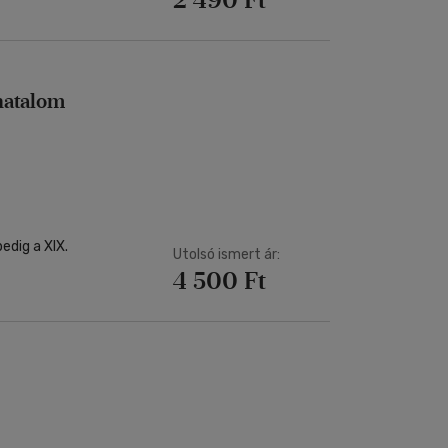
rhatalom
edig a XIX.
Utolsó ismert ár:
4 500 Ft