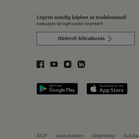
Legyen mindig képben az irodalommal!
Iratkozzon fel legfrissebb híreinkért!
Hírlevél-feliratkozás
Libri a Facebookon
Libri a Youtube-on
Libri az Instagramon
Libri a LinkedInen
Libri applikáció Szerezd m
Libri
ÁSZF
Adatvédelem
Oldaltérkép
Süti be