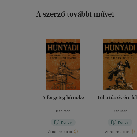
A szerző további művei
A förgeteg hírnöke
Túl a tűz és érc fa
Bán Mór
Bán Mór
Könyv
Könyv
Árinformációk
Árinformációk