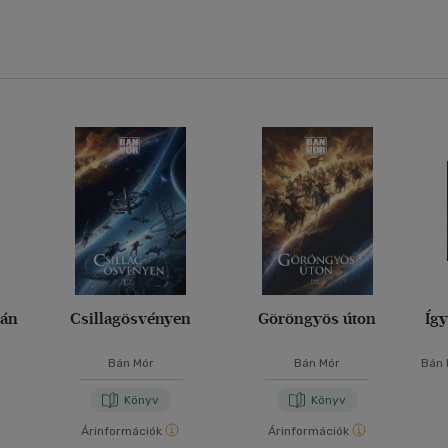
lán
Csillagösvényen
Göröngyös úton
Így
Bán Mór
Bán Mór
Bán 
Könyv
Könyv
Árinformációk
Árinformációk