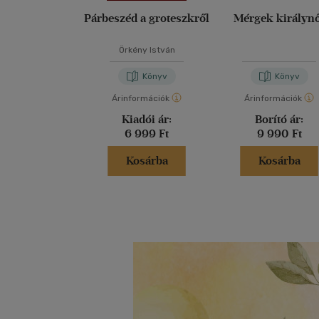
Párbeszéd a groteszkről
Mérgek királyn
Örkény István
Könyv
Könyv
Árinformációk
Árinformációk
Kiadói ár:
Borító ár:
6 999 Ft
9 990 Ft
Kosárba
Kosárba