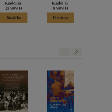
Kiadói ár:
Kiadói ár:
Borító 
12 999 Ft
8 999 Ft
6 999 
Kosárba
Kosárba
Kosár
Hátra
Előre