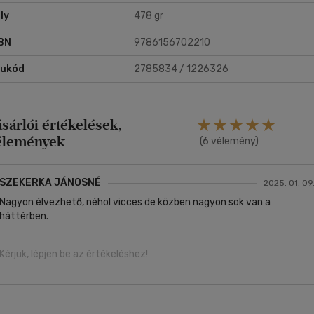
gyvilági kalandornak?
ly
478 gr
kerettörténetbe ágyazott regény filmszerű látványossággal jeleníti
BN
9786156702210
g a negyvenes évek elegáns, de a háború árnyékában már vészterhe
ágát.
rukód
2785834 / 1226326
ásárlói értékelések,
élemények
(6 vélemény)
SZEKERKA JÁNOSNÉ
2025. 01. 09
Nagyon élvezhető, néhol vicces de közben nagyon sok van a
háttérben.
Kérjük, lépjen be az értékeléshez!