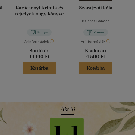
ői
Karácsonyi krimik és
Szarajevói kóla
rejtélyek nagy könyve
Majoros Sándor
Könyv
Könyv
Árinformációk
Árinformációk
Borító ár:
Kiadói ár:
14 190 Ft
4 500 Ft
Kosárba
Kosárba