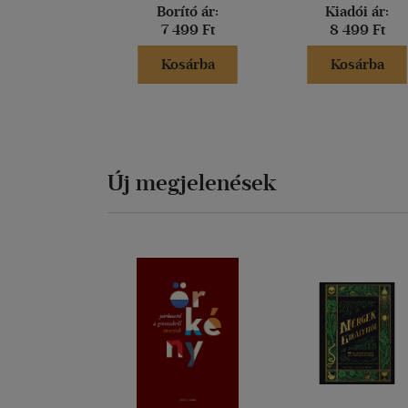
Borító ár:
Kiadói ár:
7 499 Ft
8 499 Ft
Kosárba
Kosárba
Új megjelenések