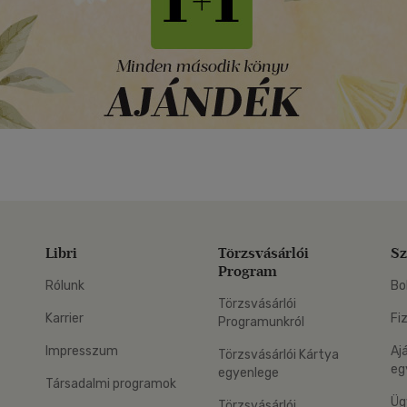
Libri
Törzsvásárlói
Sz
Program
Rólunk
Bo
Törzsvásárlói
Karrier
Fi
Programunkról
Impresszum
Aj
Törzsvásárlói Kártya
eg
egyenlege
Társadalmi programok
Üg
Törzsvásárlói