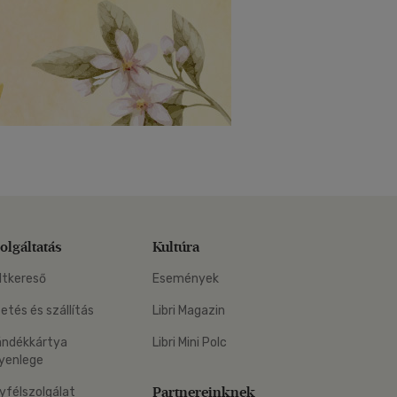
olgáltatás
Kultúra
ltkereső
Események
zetés és szállítás
Libri Magazin
ándékkártya
Libri Mini Polc
yenlege
Partnereinknek
yfélszolgálat