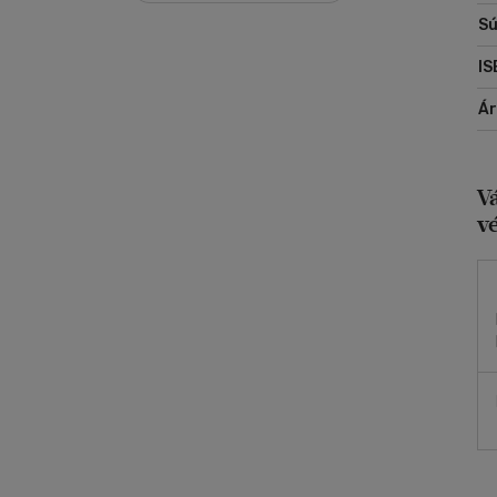
na
Sú
A 
IS
me
vil
Á
V
v