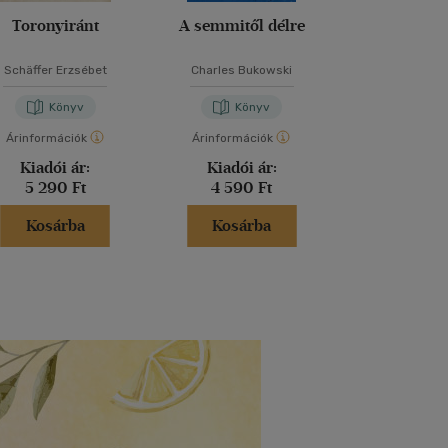
Toronyiránt
A semmitől délre
Szilánkok a p
Schäffer Erzsébet
Charles Bukowski
Telecsán J
Könyv
Könyv
Kön
Árinformációk
Árinformációk
Árinformáci
Kiadói ár:
Kiadói ár:
Kiadói 
5 290 Ft
4 590 Ft
3 890 
Kosárba
Kosárba
Kosár