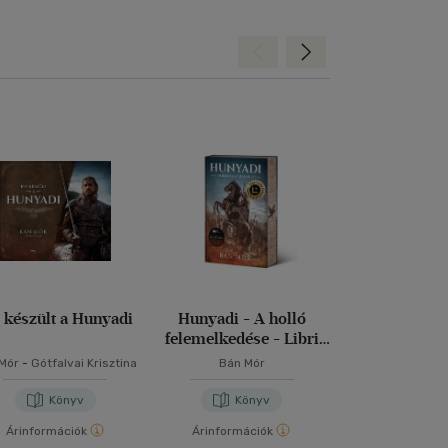
Hátra
Előre
 készült a Hunyadi
Hunyadi - A holló
A félhold tü
felemelkedése - Libri
Különleges Kiadás
Mór
-
Gótfalvai Krisztina
Bán Mór
Bán Mó
Könyv
Könyv
Kön
Árinformációk
Árinformációk
Árinformáci