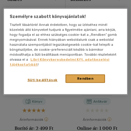
40 db / oldal
Összesen
7
db
Személyre szabott könyvajánlatok!
Tisztelt Vásárlónk! Annak érdekében, hogy az ízléséhez minél
közelebb álló könyveket tudjunk a figyelmébe ajánlani, arra kérjük,
Alkalmaz
hogy fogadja el az ehhez szükséges cookie-kat a „Rendben” gomb
megnyomásával. Ennek hiányában weboldalunk csak a weboldal
használata szempontjából legszükségesebb cookie-kat telepíti a
böngészőjébe, de cookie-preferenciáit később is bármikor
módosíthatja a Süti beállítások menüpontban. További részletekért
olvassa el a
Libri Könyvkereskedelmi Kft. adatkezelési
tájékoztatóját
!
Ivan Gyenyiszovics egy
Húsvéti körmenet
Rendben
Süti beállítások
napja
Alexandr Szolzsenyicin
Alexandr Szolzsenyicin
Könyv
Antikvár
Árinformációk
Árinformációk
Borító ár:
2 499 Ft
Online ár:
1 000 Ft