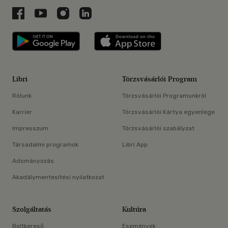
Libri a Facebookon
Libri a Youtube-on
Libri az Instagramon
Libri a LinkedInen
Libri applikáció Szerezd meg: Google P
Libri applikáció 
Libri
Törzsvásárlói Program
Rólunk
Törzsvásárlói Programunkról
Karrier
Törzsvásárlói Kártya egyenlege
Impresszum
Törzsvásárlói szabályzat
Társadalmi programok
Libri App
Adományozás
Akadálymentesítési nyilatkozat
Szolgáltatás
Kultúra
Boltkereső
Események