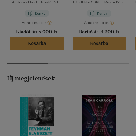
Andreas Ebert
-
Mustó Péter
Hári Ildikó SSND
-
Mustó Péter
SJ
SJ
Könyv
Könyv
Árinformációk
Árinformációk
Kiadói ár:
5 900 Ft
Borító ár:
4 300 Ft
Kosárba
Kosárba
Új megjelenések