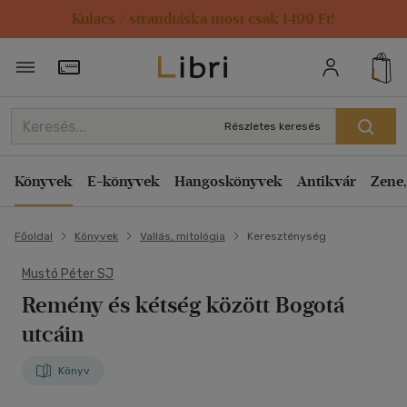
Kulacs / strandtáska most csak 1499 Ft!
Törzsvásárlói Kártya adatai
Részletes keresés
Könyvek
E-könyvek
Hangoskönyvek
Antikvár
Zene,
Főoldal
Könyvek
Vallás, mitológia
Kereszténység
Mustó Péter SJ
Remény és kétség között Bogotá
utcáin
Könyv