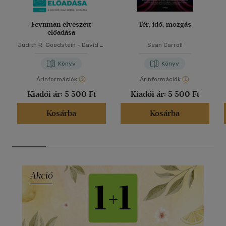
Feynman elveszett
Tér, idő, mozgás
előadása
Judith R. Goodstein
-
David L.
Sean Carroll
Goodstein
Könyv
Könyv
Árinformációk
Árinformációk
Kiadói ár:
5 500 Ft
Kiadói ár:
5 500 Ft
Kosárba
Kosárba