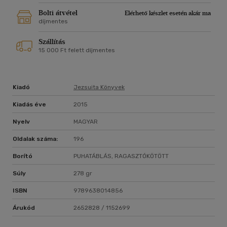
Bolti átvétel
Elérhető készlet esetén akár ma
díjmentes
Szállítás
15 000 Ft felett díjmentes
Kiadó
Jezsuita Könyvek
Kiadás éve
2015
Nyelv
MAGYAR
Oldalak száma:
196
Borító
PUHATÁBLÁS, RAGASZTÓKÖTÖTT
Súly
278 gr
ISBN
9789638014856
Árukód
2652828 / 1152699