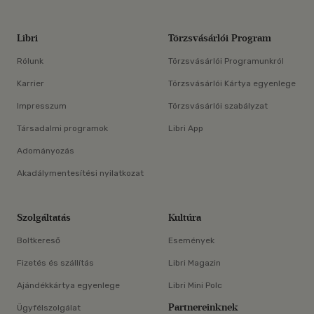
Libri
Törzsvásárlói Program
Rólunk
Törzsvásárlói Programunkról
Karrier
Törzsvásárlói Kártya egyenlege
Impresszum
Törzsvásárlói szabályzat
Társadalmi programok
Libri App
Adományozás
Akadálymentesítési nyilatkozat
Szolgáltatás
Kultúra
Boltkereső
Események
Fizetés és szállítás
Libri Magazin
Ajándékkártya egyenlege
Libri Mini Polc
Partnereinknek
Ügyfélszolgálat