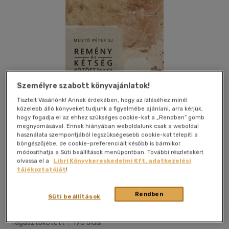
Személyre szabott könyvajánlatok!
Tisztelt Vásárlónk! Annak érdekében, hogy az ízléséhez minél
közelebb álló könyveket tudjunk a figyelmébe ajánlani, arra kérjük,
hogy fogadja el az ehhez szükséges cookie-kat a „Rendben” gomb
megnyomásával. Ennek hiányában weboldalunk csak a weboldal
használata szempontjából legszükségesebb cookie-kat telepíti a
böngészőjébe, de cookie-preferenciáit később is bármikor
módosíthatja a Süti beállítások menüpontban. További részletekért
olvassa el a
Libri Könyvkereskedelmi Kft. adatkezelési
tájékoztatóját
!
Kívánságlistához adom
Megosztom
Rendben
Süti beállítások
Jezsuita Könyvek
|
2015
|
magyar nyelvű
|
puhatáblás,
ragasztókötött
|
196 oldal