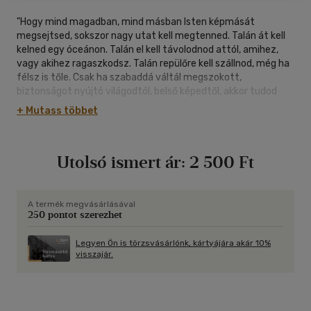
"Hogy mind magadban, mind másban Isten képmását
megsejtsed, sokszor nagy utat kell megtenned. Talán át kell
kelned egy óceánon. Talán el kell távolodnod attól, amihez,
vagy akihez ragaszkodsz. Talán repülőre kell szállnod, még ha
félsz is tőle. Csak ha szabaddá váltál megszokott,
biztonságot nyújtó világodtól, belső képedtől, akkor tudod
levetni magadról berögződött, hamis feltételezéseidet. Mert
+ Mutass többet
önámítás, ha más próbálsz lenni, mint ami vagy. De ha mered
vállalni, hogy ki vagy, akkor megtalálod magadat, közeledsz
Istenhez."
Utolsó ismert ár:
2 500 Ft
A termék megvásárlásával
250 pontot szerezhet
Legyen Ön is törzsvásárlónk, kártyájára akár 10%
visszajár.