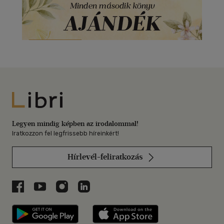
Libri
Legyen mindig képben az irodalommal!
Iratkozzon fel legfrissebb híreinkért!
Hírlevél-feliratkozás
Libri a Facebookon
Libri a Youtube-on
Libri az Instagramon
Libri a LinkedInen
Libri applikáció Szerezd meg: Google P
Libri applikáció 