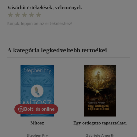
Vásárlói értékelések, vélemények
Kérjük, lépjen be az értékeléshez!
A kategória legkedveltebb termékei
Bolti és online
Mítosz
Egy ördögűző tapasztalatai
Stephen Fry
Gabriele Amorth