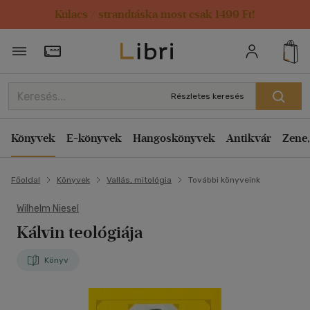
Kulacs / strandtáska most csak 1499 Ft!
Törzsvásárlói Kártya adatai
Részletes keresés
Könyvek
E-könyvek
Hangoskönyvek
Antikvár
Zene,
Főoldal
Könyvek
Vallás, mitológia
További könyveink
Wilhelm Niesel
Kálvin teológiája
Könyv