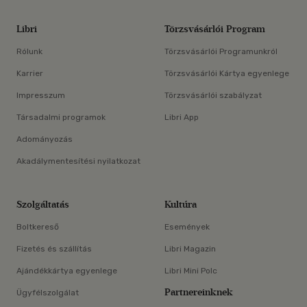
Libri
Törzsvásárlói Program
Rólunk
Törzsvásárlói Programunkról
Karrier
Törzsvásárlói Kártya egyenlege
Impresszum
Törzsvásárlói szabályzat
Társadalmi programok
Libri App
Adományozás
Akadálymentesítési nyilatkozat
Szolgáltatás
Kultúra
Boltkereső
Események
Fizetés és szállítás
Libri Magazin
Ajándékkártya egyenlege
Libri Mini Polc
Partnereinknek
Ügyfélszolgálat