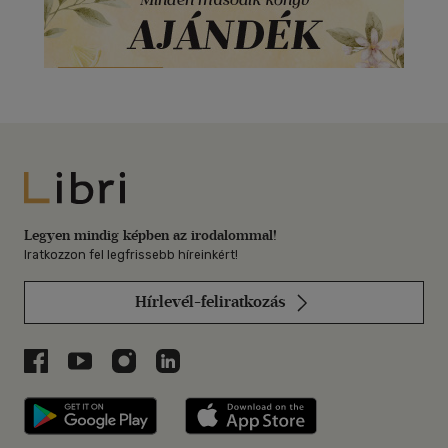
Libri
Legyen mindig képben az irodalommal!
Iratkozzon fel legfrissebb híreinkért!
Hírlevél-feliratkozás
Libri a Facebookon
Libri a Youtube-on
Libri az Instagramon
Libri a LinkedInen
Libri applikáció Szerezd meg: Google P
Libri applikáció 