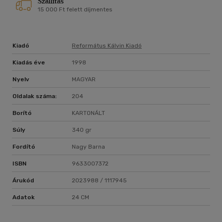
Szállítás
15 000 Ft felett díjmentes
Kiadó
Református Kálvin Kiadó
Kiadás éve
1998
Nyelv
MAGYAR
Oldalak száma:
204
Borító
KARTONÁLT
Súly
340 gr
Fordító
Nagy Barna
ISBN
9633007372
Árukód
2023988 / 1117945
Adatok
24 CM