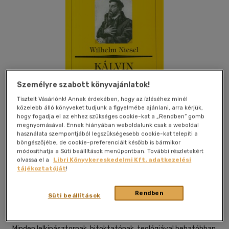
Személyre szabott könyvajánlatok!
Tisztelt Vásárlónk! Annak érdekében, hogy az ízléséhez minél
közelebb álló könyveket tudjunk a figyelmébe ajánlani, arra kérjük,
hogy fogadja el az ehhez szükséges cookie-kat a „Rendben” gomb
megnyomásával. Ennek hiányában weboldalunk csak a weboldal
használata szempontjából legszükségesebb cookie-kat telepíti a
böngészőjébe, de cookie-preferenciáit később is bármikor
módosíthatja a Süti beállítások menüpontban. További részletekért
Kívánságlistához adom
Megosztom
olvassa el a
Libri Könyvkereskedelmi Kft. adatkezelési
tájékoztatóját
!
Rendben
Református Kálvin Kiadó
|
1998
|
magyar nyelvű
|
kartonált
|
Süti beállítások
204 oldal
Minden lelkipásztornak, hitoktatónak, teológiával behatóbban