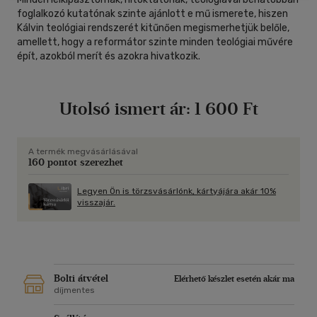
foglalkozó kutatónak szinte ajánlott e mű ismerete, hiszen
Kálvin teológiai rendszerét kitűnően megismerhetjük belőle,
amellett, hogy a reformátor szinte minden teológiai művére
épít, azokból merít és azokra hivatkozik.
Utolsó ismert ár:
1 600 Ft
A termék megvásárlásával
160 pontot szerezhet
Legyen Ön is törzsvásárlónk, kártyájára akár 10%
visszajár.
Bolti átvétel
Elérhető készlet esetén akár ma
díjmentes