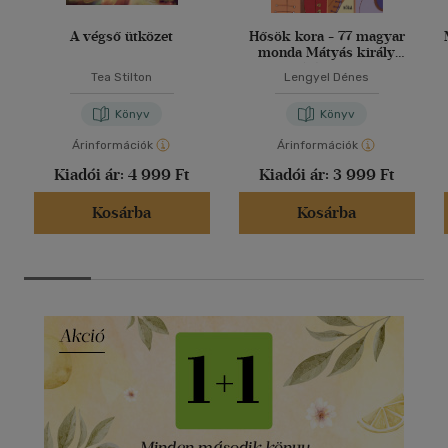
A végső ütközet
Hősök kora - 77 magyar
monda Mátyás király
korától 1848-ig
Tea Stilton
Lengyel Dénes
Könyv
Könyv
Árinformációk
Árinformációk
Kiadói ár:
4 999 Ft
Kiadói ár:
3 999 Ft
Kosárba
Kosárba