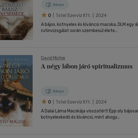
Könyv
0
| Totel Szervíz Kft. | 2024
A bájos, kotnyeles és kíváncsi macska, DLM egy á
rutinvizsgálat során szembesül élete...
David Michie
A négy lábon járó spiritualizmus
Könyv
0
| Totel Szervíz Kft. | 2024
A Dalai Láma Macskája visszatért! Épp oly bájosa
kotnyeleskedő és kíváncsi, mint ahogy...