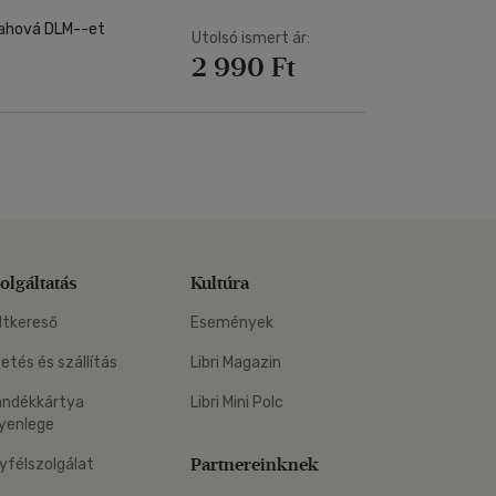
 ahová DLM-­-et
Utolsó ismert ár:
2 990 Ft
olgáltatás
Kultúra
ltkereső
Események
zetés és szállítás
Libri Magazin
ándékkártya
Libri Mini Polc
yenlege
Partnereinknek
yfélszolgálat