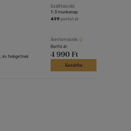
Szállítási idő:
1-3 munkanap
499
pontot ér
Árinformációk
Borító ár:
4 990 Ft
t, és felégetnek
Kosárba