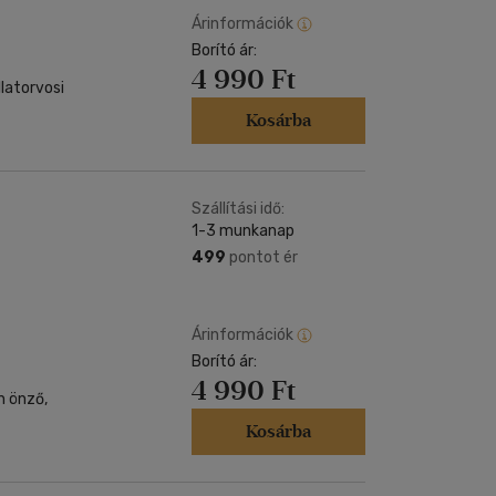
Árinformációk
Borító ár:
4 990 Ft
llatorvosi
Kosárba
Szállítási idő:
1-3 munkanap
499
pontot ér
Árinformációk
Borító ár:
4 990 Ft
n önző,
Kosárba