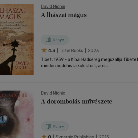
David Michie
A lhászai mágus
Könyv
4.3
| Totel Books | 2023
Tibet, 1959 - a Kínai Hadsereg megszállja Tibete
minden buddhista kolostort, ami...
David Michie
A dorombolás művészete
Könyv
0
| Synergie Publishing | 2015