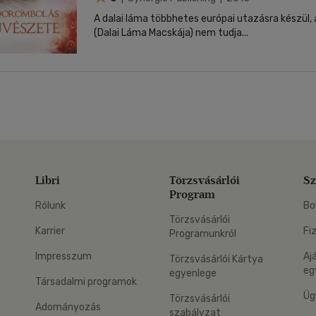
A dalai láma többhetes európai utazásra készül,
(Dalai Láma Macskája) nem tudja...
Libri
Törzsvásárlói
Sz
Program
Rólunk
Bo
Törzsvásárlói
Karrier
Fi
Programunkról
Impresszum
Aj
Törzsvásárlói Kártya
eg
egyenlege
Társadalmi programok
Üg
Törzsvásárlói
Adományozás
szabályzat