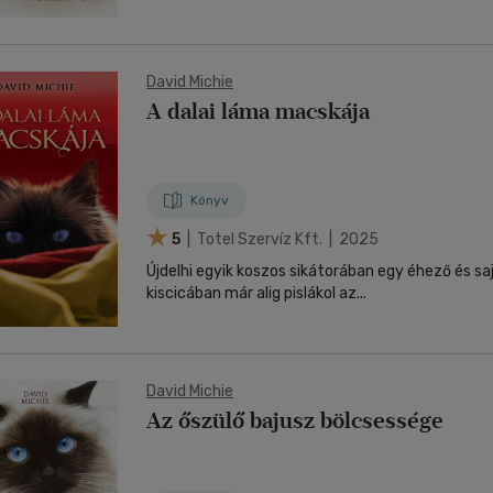
David Michie
A dalai láma macskája
Könyv
5
| Totel Szervíz Kft. | 2025
Újdelhi egyik koszos sikátorában egy éhező és sa
kiscicában már alig pislákol az...
David Michie
Az őszülő bajusz bölcsessége