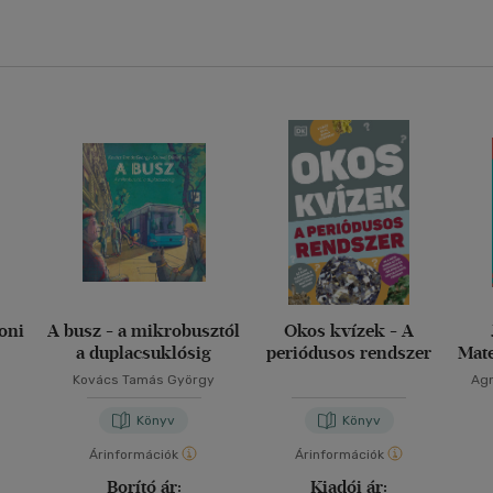
oni
A busz - a mikrobusztól
Okos kvízek - A
a duplacsuklósig
periódusos rendszer
Mate
Kovács Tamás György
Agn
Könyv
Könyv
Árinformációk
Árinformációk
Borító ár:
Kiadói ár: