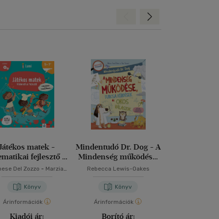
Hátra
Előre
Játékos matek -
Mindentudó Dr. Dog - A
Kis felfede
matikai fejlesztő 5-
Mindenség működése,
repülőté
7 éveseknek
furcsa kérdések és okos
ese Del Zozzo
-
Marzia
Rebecca Lewis-Oakes
Rachael Ro
válaszok
Garzetti
Könyv
Könyv
Kön
Árinformációk
Árinformációk
Árinformáci
Kiadói ár:
Borító ár:
Borító 