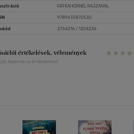
lusztráció
RÁTKAI KORNÉL RAJZAIVAL
BN
9789635870530
rukód
2754216 / 1204236
ásárlói értékelések, vélemények
rjük, lépjen be az értékeléshez!