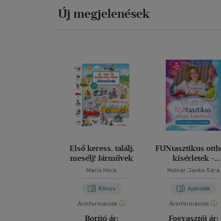
Új megjelenések
Első keress, találj,
FUNtasztikus otth
mesélj! Járművek
kísérletek -
kártyacsomag
Maria Höck
Molnár Janka Sára
Könyv
Ajándék
Árinformációk
Árinformációk
Borító ár:
Fogyasztói ár: