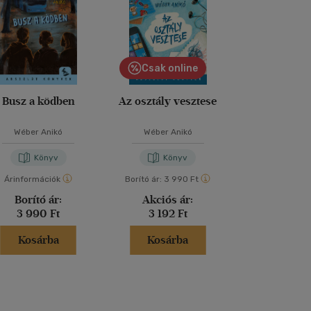
Csak online
Busz a ködben
Az osztály vesztese
A gondolat
Wéber Anikó
Wéber Anikó
Wéber An
Könyv
Könyv
Kön
Árinformációk
Borító ár:
3 990 Ft
Árinformáci
Borító ár:
Akciós ár:
Borító 
3 990 Ft
3 192 Ft
3 990 
Kosárba
Kosárba
Kosár