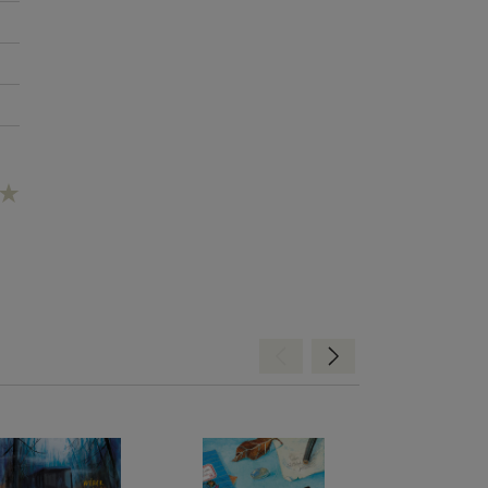
Hátra
Előre