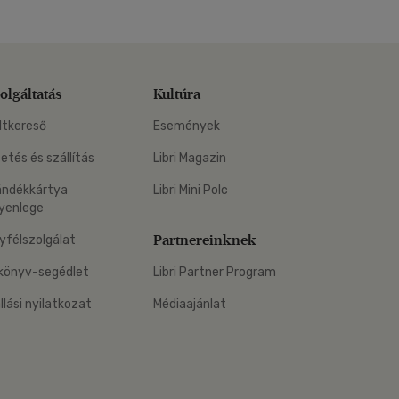
olgáltatás
Kultúra
ltkereső
Események
zetés és szállítás
Libri Magazin
ándékkártya
Libri Mini Polc
yenlege
Partnereinknek
yfélszolgálat
könyv-segédlet
Libri Partner Program
állási nyilatkozat
Médiaajánlat