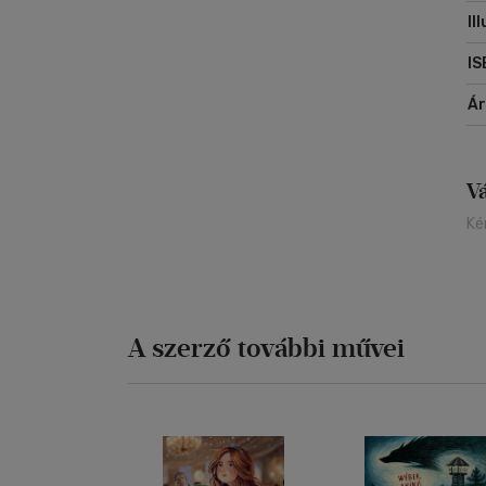
Il
IS
Á
V
Ké
A szerző további művei