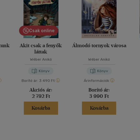
Csak online
zunk
Akit csak a fenyők
Álmodó tornyok városa
láttak
Wéber Anikó
Wéber Anikó
Könyv
Könyv
Borító ár:
3 490 Ft
Árinformációk
Akciós ár:
Borító ár:
2 792 Ft
3 990 Ft
Kosárba
Kosárba