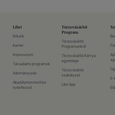
Libri
Törzsvásárlói
Sz
Program
Rólunk
Bo
Törzsvásárlói
Karrier
Fi
Programunkról
Impresszum
Aj
Törzsvásárlói Kártya
eg
egyenlege
Társadalmi programok
Üg
Törzsvásárlói
Adományozás
szabályzat
E-
Akadálymentesítési
Libri App
nyilatkozat
El
eg: Google Play
 applikáció Letölthető az App Store-ból