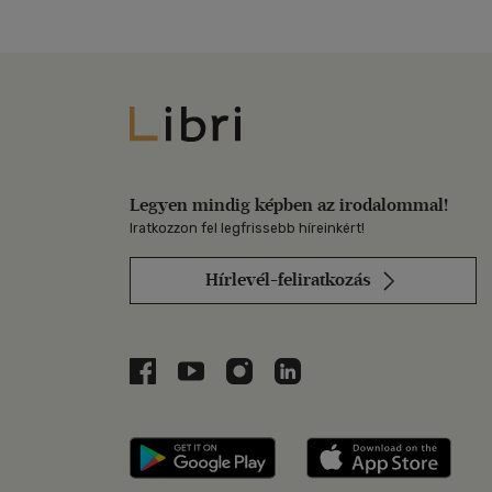
Libri
Legyen mindig képben az irodalommal!
Iratkozzon fel legfrissebb híreinkért!
Hírlevél-feliratkozás
Libri a Facebookon
Libri a Youtube-on
Libri az Instagramon
Libri a LinkedInen
Libri applikáció Szerezd m
Libri