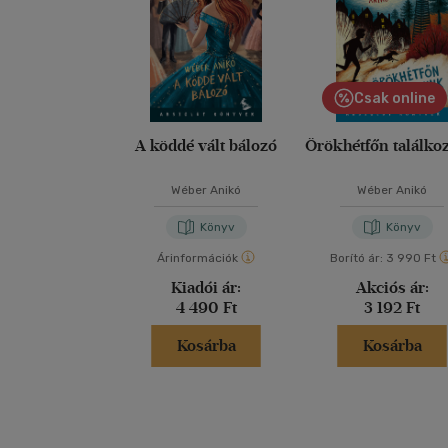
Csak online
A köddé vált bálozó
Örökhétfőn találko
Wéber Anikó
Wéber Anikó
Könyv
Könyv
Árinformációk
Borító ár:
3 990 Ft
Kiadói ár:
Akciós ár:
4 490 Ft
3 192 Ft
Kosárba
Kosárba