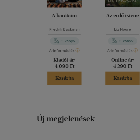
A barátaim
Az erdő istene
Fredrik Backman
Liz Moore
E-könyv
E-könyv
Árinformációk
Árinformációk
Kiadói ár:
Online ár:
4 090 Ft
4 290 Ft
Kosárba
Kosárba
Új megjelenések