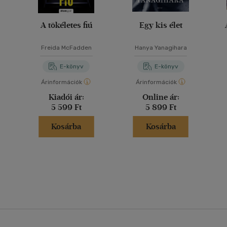
A tökéletes fiú
Egy kis élet
Freida McFadden
Hanya Yanagihara
E-könyv
E-könyv
Árinformációk
Árinformációk
Kiadói ár:
Online ár:
5 599 Ft
5 899 Ft
Kosárba
Kosárba