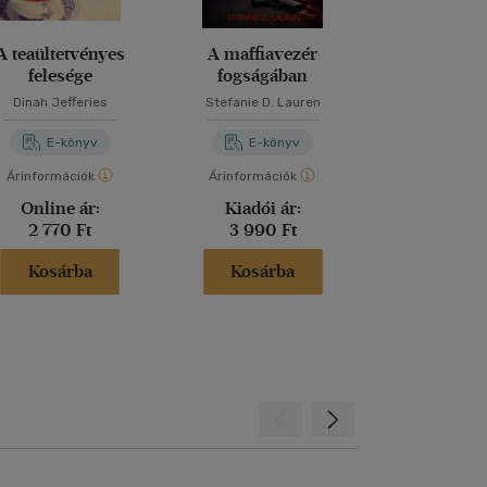
A teaültetvényes
A maffiavezér
A titkok 
felesége
fogságában
Dinah Jefferies
Stefanie D. Lauren
Dan Bro
E-könyv
E-könyv
E-kö
Árinformációk
Árinformációk
Árinformáci
Online ár:
Kiadói ár:
Kiadói 
2 770 Ft
3 990 Ft
5 990 
Kosárba
Kosárba
Kosár
Hátra
Előre