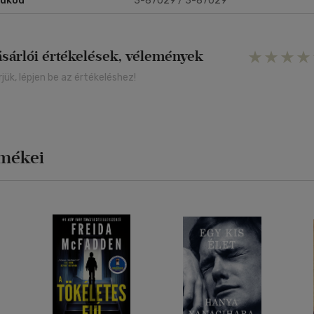
rukód
3-87029 / 3-87029
ásárlói értékelések, vélemények
rjük, lépjen be az értékeléshez!
rmékei