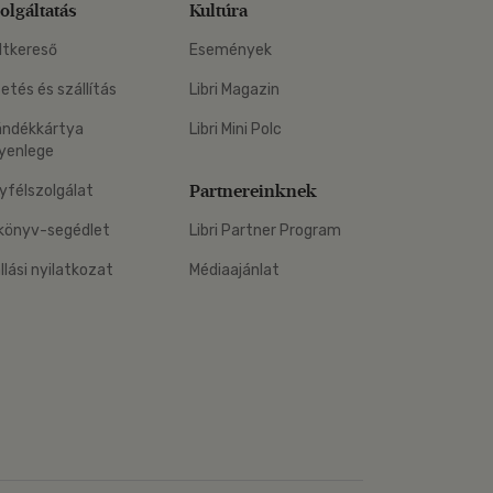
olgáltatás
Kultúra
ltkereső
Események
zetés és szállítás
Libri Magazin
ándékkártya
Libri Mini Polc
yenlege
Partnereinknek
yfélszolgálat
könyv-segédlet
Libri Partner Program
állási nyilatkozat
Médiaajánlat