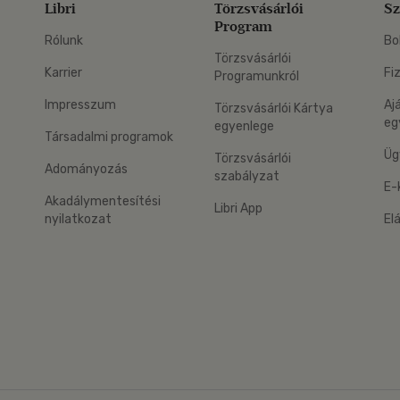
Libri
Törzsvásárlói
Sz
Program
Rólunk
Bo
Törzsvásárlói
Karrier
Fi
Programunkról
Impresszum
Aj
Törzsvásárlói Kártya
eg
egyenlege
Társadalmi programok
Üg
Törzsvásárlói
Adományozás
szabályzat
E-
Akadálymentesítési
Libri App
nyilatkozat
El
eg: Google Play
 applikáció Letölthető az App Store-ból