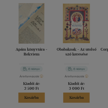
Apám könyvtára -
Obabakoak - Az utolsó
Corp
Rekviem
szó keresése
E-könyv
E-könyv
Árinformációk
Árinformációk
Kiadói ár:
Kiadói ár:
2 590 Ft
3 090 Ft
Kosárba
Kosárba