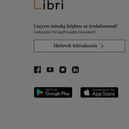
Libri
Legyen mindig képben az irodalommal!
Iratkozzon fel legfrissebb híreinkért!
Hírlevél-feliratkozás
Libri a Facebookon
Libri a Youtube-on
Libri az Instagramon
Libri a LinkedInen
Libri applikáció Szerezd m
Libri