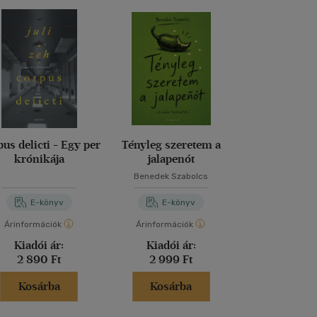
us delicti - Egy per
Tényleg szeretem a
Holnap és ho
krónikája
jalapenót
holna
Benedek Szabolcs
Gabrielle Z
E-könyv
E-könyv
E-kö
Árinformációk
Árinformációk
Árinformáci
Kiadói ár:
Kiadói ár:
Kiadói 
2 890 Ft
2 999 Ft
4 280 
Kosárba
Kosárba
Kosár