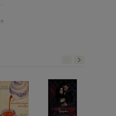
Hátra
Előre