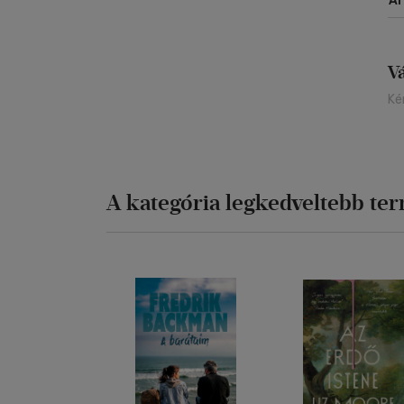
Á
V
Ké
A kategória legkedveltebb te