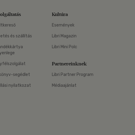
olgáltatás
Kultúra
ltkereső
Események
zetés és szállítás
Libri Magazin
ándékkártya
Libri Mini Polc
yenlege
Partnereinknek
yfélszolgálat
könyv-segédlet
Libri Partner Program
állási nyilatkozat
Médiaajánlat