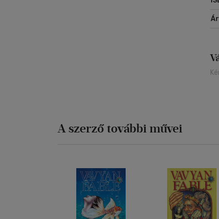
IS
Á
V
Ké
A szerző további művei