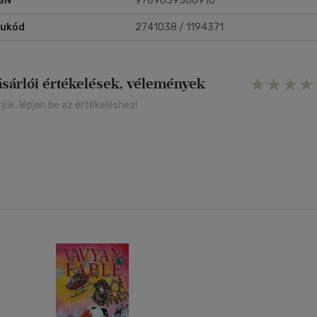
BN
9789639300910
rukód
2741038 / 1194371
ásárlói értékelések, vélemények
rjük, lépjen be az értékeléshez!