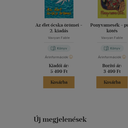
Az élet ócska örömei -
Ponyvamesék - p
2. kiadás
kötés
Vavyan Fable
Vavyan Fable
Könyv
Könyv
Árinformációk
Árinformációk
Kiadói ár:
Borító ár:
5 499 Ft
3 499 Ft
Kosárba
Kosárba
Új megjelenések