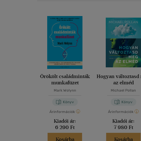
Örökölt családminták
Hogyan változtasd
munkafüzet
az elméd
Mark Wolynn
Michael Pollan
Könyv
Könyv
Árinformációk
Árinformációk
Kiadói ár:
Kiadói ár:
6 290 Ft
7 980 Ft
Kosárba
Kosárba