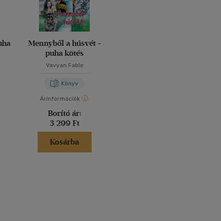
uha
Mennyből a húsvét -
puha kötés
Vavyan Fable
Könyv
Árinformációk
Borító ár:
3 299 Ft
Kosárba