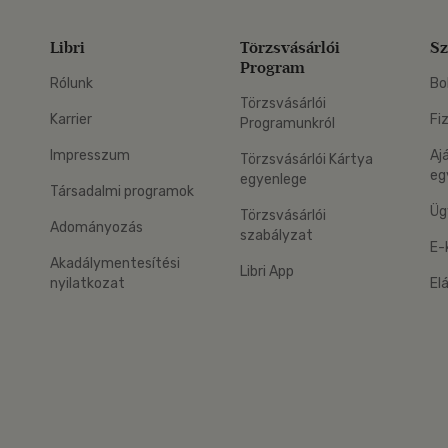
Libri
Törzsvásárlói
Sz
Program
Rólunk
Bo
Törzsvásárlói
Karrier
Fi
Programunkról
Impresszum
Aj
Törzsvásárlói Kártya
eg
egyenlege
Társadalmi programok
Üg
Törzsvásárlói
Adományozás
szabályzat
E-
Akadálymentesítési
Libri App
nyilatkozat
El
eg: Google Play
 applikáció Letölthető az App Store-ból