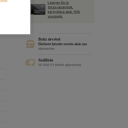
lési
Kártya
Legyen Ön is
m
törzsvásárlónk,
 és
Képeslap
kártyájára akár 10%
és Természet
visszajár.
yv
Naptár
k
Papír, írószer
ok
Bolti átvétel
Elérhető készlet esetén akár ma
díjmentes
t,
Szállítás
15 000 Ft felett díjmentes