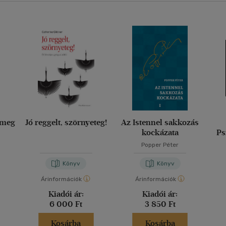
 meg
Jó reggelt, szörnyeteg!
Az Istennel sakkozás
kockázata
Ps
Popper Péter
Könyv
Könyv
Árinformációk
Árinformációk
Kiadói ár:
Kiadói ár:
6 000 Ft
3 850 Ft
Kosárba
Kosárba