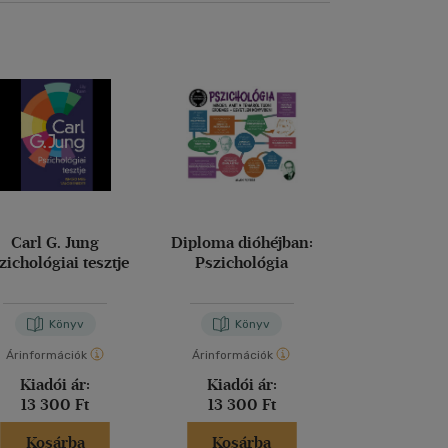
Carl G. Jung
Diploma dióhéjban:
Vállald fel 
zichológiai tesztje
Pszichológia
boldogs
Ichiro Kishimi
-
Fu
Könyv
Könyv
Kön
Árinformációk
Árinformációk
Árinformáci
Kiadói ár:
Kiadói ár:
Kiadói 
13 300 Ft
13 300 Ft
5 499 
Kosárba
Kosárba
Kosár