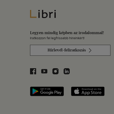
Libri
Legyen mindig képben az irodalommal!
Iratkozzon fel legfrissebb híreinkért!
Hírlevél-feliratkozás
Libri a Facebookon
Libri a Youtube-on
Libri az Instagramon
Libri a LinkedInen
Libri applikáció Szerezd m
Libri