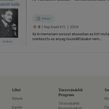
Könyv
0
| Nap Kiadó Kft. | 2004
Az In memoriam sorozat elsosorban az írót mutat
szerkeszto az anyag összeállításakor nem...
Libri
Törzsvásárlói
Sz
Program
Rólunk
Bo
Törzsvásárlói
Karrier
Fi
Programunkról