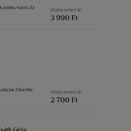
k zöldes, hűvös. Ez
Utolsó ismert ár:
3 990 Ft
atja be Jókai Mór
Utolsó ismert ár:
2 700 Ft
Csáth Géza