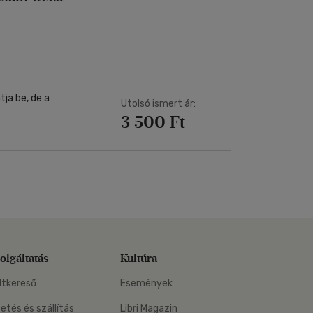
ja be, de a
Utolsó ismert ár:
3 500 Ft
olgáltatás
Kultúra
ltkereső
Események
zetés és szállítás
Libri Magazin