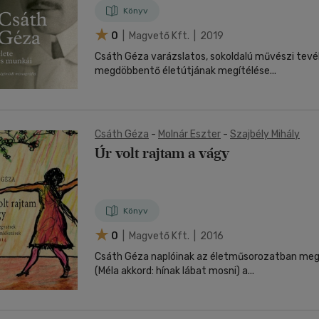
Könyv
0
| Magvető Kft. | 2019
Csáth Géza varázslatos, sokoldalú művészi tev
megdöbbentő életútjának megítélése...
Csáth Géza
-
Molnár Eszter
-
Szajbély Mihály
Úr volt rajtam a vágy
Könyv
0
| Magvető Kft. | 2016
Csáth Géza naplóinak az életműsorozatban megj
(Méla akkord: hínak lábat mosni) a...