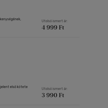
ékenységének,
Utolsó ismert ár:
4 999 Ft
elent első kötete
Utolsó ismert ár:
3 990 Ft