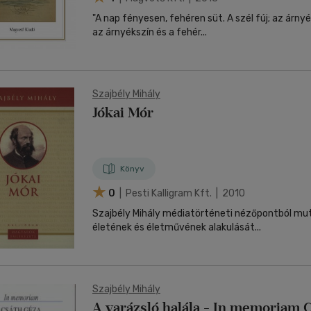
"A nap fényesen, fehéren süt. A szél fúj; az árnyé
az árnyékszín és a fehér...
Szajbély Mihály
Jókai Mór
Könyv
0
| Pesti Kalligram Kft. | 2010
Szajbély Mihály médiatörténeti nézőpontból mut
életének és életművének alakulását...
Szajbély Mihály
A varázsló halála - In memoriam 