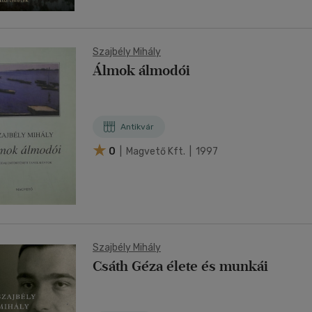
Szajbély Mihály
Álmok álmodói
Antikvár
0
| Magvető Kft. | 1997
Szajbély Mihály
Csáth Géza élete és munkái