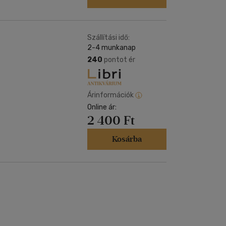
Szállítási idő:
2-4 munkanap
240
pontot ér
Árinformációk
Online ár:
2 400 Ft
Kosárba