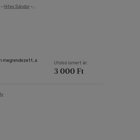
-
Hites Sándor
-
i Beáta
-
Szajbély
ajos
-
Ujvári Hedvig
án
n megrendezett, a
Utolsó ismert ár:
3 000 Ft
ly