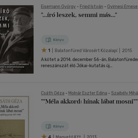
Eisemann György
-
Fried István
-
Gyimesi Emese
Margócsy István
-
Steinmacher Kornélia
-
Surány
"...író leszek, semmi más..."
Mihály
-
Szilágyi Márton
-
Török Zsuzsa
-
Török L
-
Vaderna Gábor
-
Hansági Ágnes
-
Hermann Zolt
Könyv
1
| Balatonfüred Városért Közalapí | 2015
A kötet a 2014. december 56-án, Balatonfürede
reneszánszát élő Jókai-kutatás új...
Csáth Géza
-
Molnár Eszter Edina
-
Szajbély Mihá
""Méla akkord: hínak lábat mosni""
Könyv
4
| Magvető Kft. | 2013