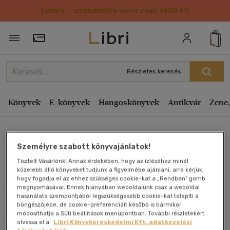
Kulacs / strandtáska most csak 1499 Ft!
Rendezés
Törzsvásárlói Kártya adatai
Rendezés
Kiadás éve szerint csökkenő
Részletes keresés
Kiadás éve szerint növekvő
Ár szerint csökkenő
Könyvek
E-könyvek
Hangoskönyvek
Antikvár
Zene,
Ár szerint növekvő
Zolnai Béla
Eladott darabszám szerint csökkenő
Személyre szabott könyvajánlatok!
Eladott darabszám szerint növekvő
Tisztelt Vásárlónk! Annak érdekében, hogy az ízléséhez minél
Cím szerint A-Z
közelebb álló könyveket tudjunk a figyelmébe ajánlani, arra kérjük,
Művei
hogy fogadja el az ehhez szükséges cookie-kat a „Rendben” gomb
Szerző szerint A-Z
megnyomásával. Ennek hiányában weboldalunk csak a weboldal
használata szempontjából legszükségesebb cookie-kat telepíti a
Szűrés
Rendezés
böngészőjébe, de cookie-preferenciáit később is bármikor
Megjelenítés
módosíthatja a Süti beállítások menüpontban. További részletekért
olvassa el a
Libri Könyvkereskedelmi Kft. adatkezelési
20 db / oldal