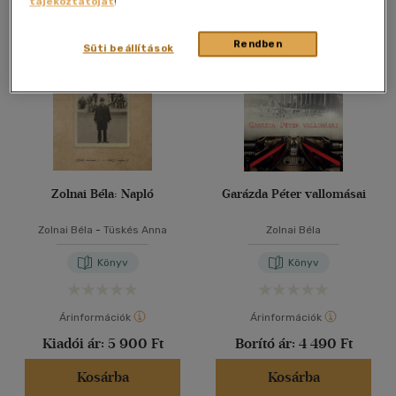
tájékoztatóját
!
Összesen
2
db
40 db / oldal
Rendben
Süti beállítások
Alkalmaz
Zolnai Béla: Napló
Garázda Péter vallomásai
Zolnai Béla
-
Tüskés Anna
Zolnai Béla
Könyv
Könyv
Árinformációk
Árinformációk
Kiadói ár:
5 900 Ft
Borító ár:
4 490 Ft
Kosárba
Kosárba