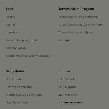
Libri
Törzsvásárlói Program
Rólunk
Törzsvásárlói Programunkról
Karrier
Törzsvásárlói Kártya egyenlege
Impresszum
Törzsvásárlói szabályzat
Társadalmi programok
Libri App
Adományozás
Akadálymentesítési nyilatkozat
Szolgáltatás
Kultúra
Boltkereső
Események
Fizetés és szállítás
Libri Magazin
Ajándékkártya egyenlege
Libri Mini Polc
Partnereinknek
Ügyfélszolgálat