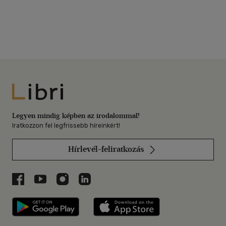
Libri
Legyen mindig képben az irodalommal!
Iratkozzon fel legfrissebb híreinkért!
Hírlevél-feliratkozás
Libri a Facebookon
Libri a Youtube-on
Libri az Instagramon
Libri a LinkedInen
Libri applikáció Szerezd meg: Google P
Libri applikáció 