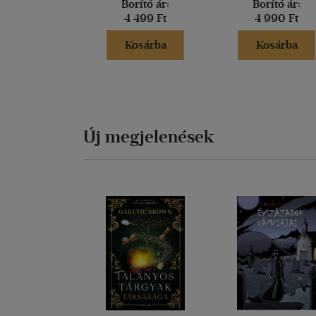
Borító ár:
Borító ár:
4 499 Ft
4 990 Ft
Kosárba
Kosárba
Új megjelenések