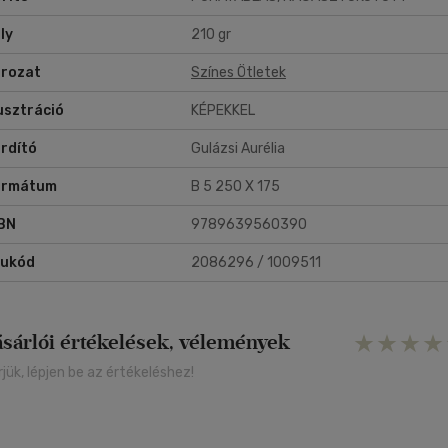
ly
210 gr
rozat
Színes Ötletek
lusztráció
KÉPEKKEL
rdító
Gulázsi Aurélia
ormátum
B 5 250 X 175
BN
9789639560390
rukód
2086296 / 1009511
ásárlói értékelések, vélemények
rjük, lépjen be az értékeléshez!