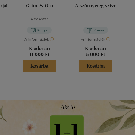
rjai
Grim és Oro
A szörnyeteg szíve
Alex Aster
Könyv
Könyv
Árinformációk
Árinformációk
Kiadói ár:
Kiadói ár:
11 999 Ft
5 990 Ft
Kosárba
Kosárba