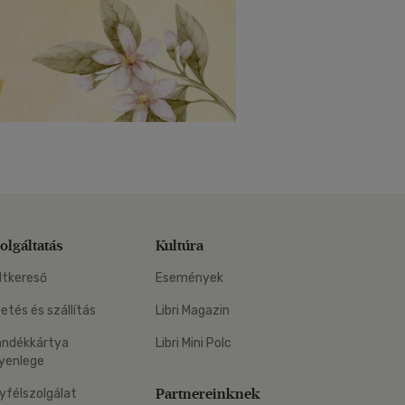
olgáltatás
Kultúra
ltkereső
Események
zetés és szállítás
Libri Magazin
ándékkártya
Libri Mini Polc
yenlege
Partnereinknek
yfélszolgálat