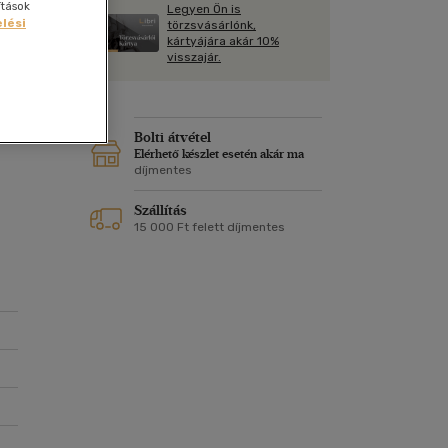
Kártya
ítások
Legyen Ön is
m
lési
törzsvásárlónk,
Képeslap
kártyájára akár 10%
és Természet
visszajár.
yv
Naptár
k
Papír, írószer
ei
ok
Bolti átvétel
Elérhető készlet esetén akár ma
díjmentes
Szállítás
15 000 Ft felett díjmentes