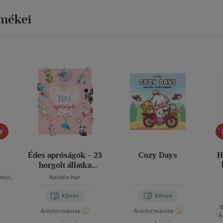
rmékei
e
Édes apróságok - 23
Cozy Days
H
horgolt állatka
kulcstartóra
elyi-
Natalie Nar
Könyv
Könyv
B
Árinformációk
Árinformációk
K