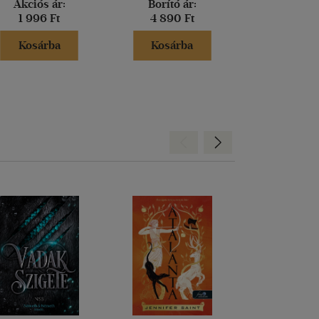
Akciós ár:
Borító ár:
Borító 
1 996 Ft
4 890 Ft
3 499 
Kosárba
Kosárba
Kosár
Hátra
Előre