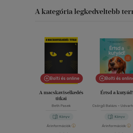
A kategória legkedveltebb te
Bolti és online
Bolti és onlin
A macskaviselkedés
Értsd a kutyád!
titkai
Beth Pasek
Csörgő Balázs
-
Udvarh
Tóth Kata
Könyv
Könyv
Árinformációk
Árinformációk