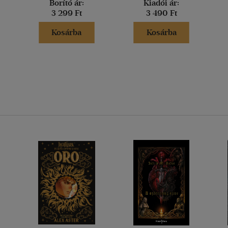
Borító ár:
Kiadói ár:
3 299 Ft
3 490 Ft
Kosárba
Kosárba