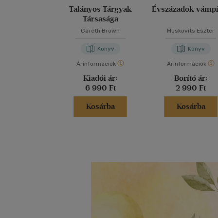
Talányos Tárgyak
Évszázadok vámpí
Társasága
Gareth Brown
Muskovits Eszter
Könyv
Könyv
Árinformációk
Árinformációk
Kiadói ár:
Borító ár:
6 990 Ft
2 990 Ft
Kosárba
Kosárba