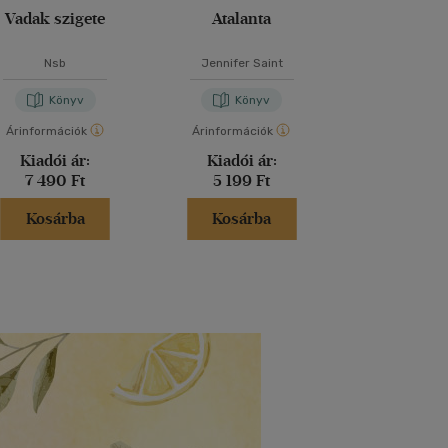
Vadak szigete
Atalanta
King of Battle
- Harc és vér
Nsb
Jennifer Saint
Scarlett St.
Könyv
Könyv
Kön
Árinformációk
Árinformációk
Árinformáci
Kiadói ár:
Kiadói ár:
Kiadói 
7 490 Ft
5 199 Ft
5 999 
Kosárba
Kosárba
Kosár