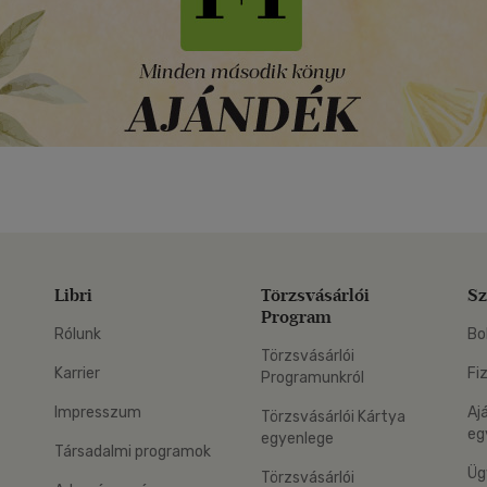
Libri
Törzsvásárlói
Sz
Program
Rólunk
Bo
Törzsvásárlói
Karrier
Fi
Programunkról
Impresszum
Aj
Törzsvásárlói Kártya
eg
egyenlege
Társadalmi programok
Üg
Törzsvásárlói