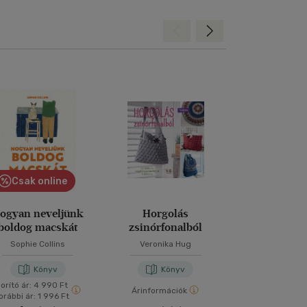
Hátra
Előre
Csak online
ogyan neveljünk
Horgolás
Nagy rejtvény
boldog macskát
zsinórfonalból
Sophie Collins
Veronika Hug
Könyv
Könyv
Kön
orító ár:
4 990 Ft
Árinformációk
Árinformáci
orábbi ár:
1 996 Ft