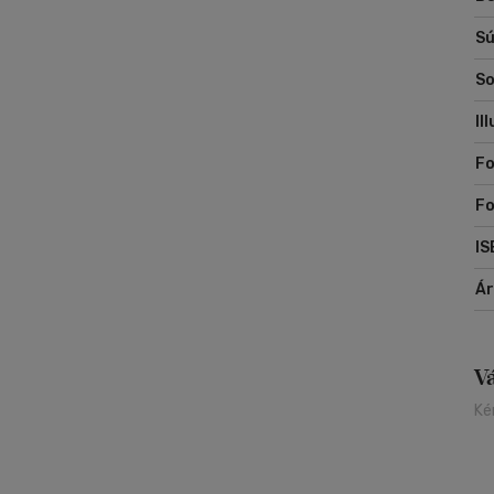
Sú
So
Il
Fo
F
IS
Á
V
Ké