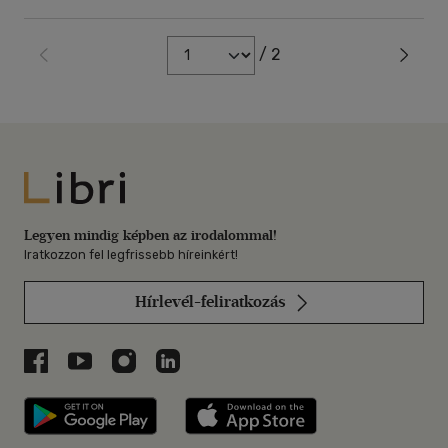
/ 2
Libri
Legyen mindig képben az irodalommal!
Iratkozzon fel legfrissebb híreinkért!
Hírlevél-feliratkozás
Libri a Facebookon
Libri a Youtube-on
Libri az Instagramon
Libri a LinkedInen
Libri applikáció Szerezd meg: Google P
Libri applikáció 