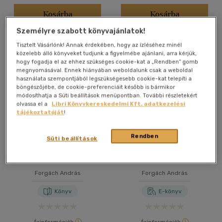
Kosárba
Kosárba
Személyre szabott könyvajánlatok!
Tisztelt Vásárlónk! Annak érdekében, hogy az ízléséhez minél
közelebb álló könyveket tudjunk a figyelmébe ajánlani, arra kérjük,
hogy fogadja el az ehhez szükséges cookie-kat a „Rendben” gomb
megnyomásával. Ennek hiányában weboldalunk csak a weboldal
használata szempontjából legszükségesebb cookie-kat telepíti a
böngészőjébe, de cookie-preferenciáit később is bármikor
módosíthatja a Süti beállítások menüpontban. További részletekért
olvassa el a
Libri Könyvkereskedelmi Kft. adatkezelési
tájékoztatóját
!
Rendben
Süti beállítások
Szorul a hurok
Zehu
Forgách András
Forgách András
Könyv
E-könyv