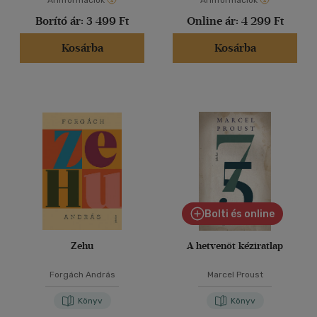
Árinformációk
Árinformációk
Borító ár:
3 499 Ft
Online ár:
4 299 Ft
Kosárba
Kosárba
Bolti és online
Zehu
A hetvenöt kéziratlap
Forgách András
Marcel Proust
Könyv
Könyv