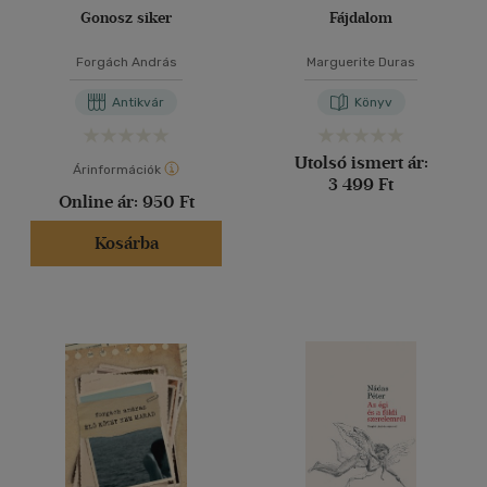
Gonosz siker
Fájdalom
Forgách András
Marguerite Duras
Antikvár
Könyv
Utolsó ismert ár:
Árinformációk
3 499 Ft
Online ár:
950 Ft
Kosárba