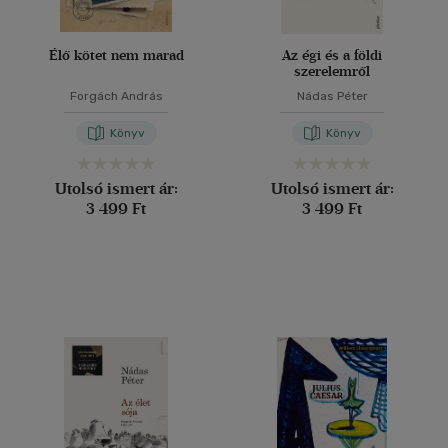
Élő kötet nem marad
Az égi és a földi
szerelemről
Forgách András
Nádas Péter
Könyv
Könyv
Utolsó ismert ár:
Utolsó ismert ár:
3 499 Ft
3 499 Ft