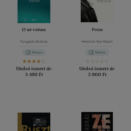
12 nő voltam
Próza
Forgách András
Heinrich Von Kleist
Könyv
Könyv
Utolsó ismert ár:
Utolsó ismert ár:
3 490 Ft
3 900 Ft