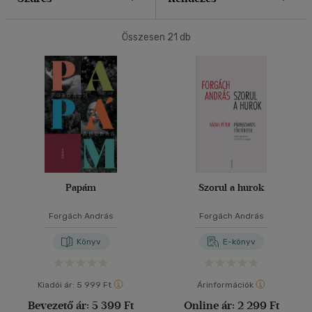
40 db / oldal
Összesen
21
db
Alkalmaz
Papám
Szorul a hurok
Forgách András
Forgách András
Könyv
E-könyv
Kiadói ár:
5 999 Ft
Árinformációk
Bevezető ár:
5 399 Ft
Online ár:
2 299 Ft