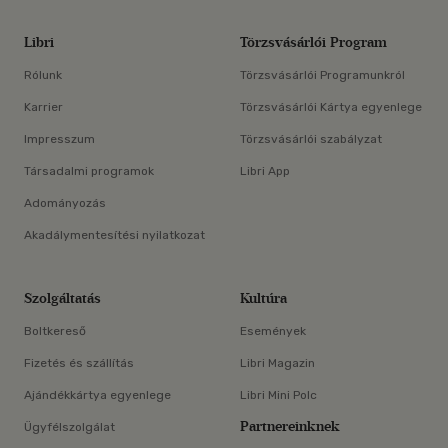
Libri
Törzsvásárlói Program
Rólunk
Törzsvásárlói Programunkról
Karrier
Törzsvásárlói Kártya egyenlege
Impresszum
Törzsvásárlói szabályzat
Társadalmi programok
Libri App
Adományozás
Akadálymentesítési nyilatkozat
Szolgáltatás
Kultúra
Boltkereső
Események
Fizetés és szállítás
Libri Magazin
Ajándékkártya egyenlege
Libri Mini Polc
Partnereinknek
Ügyfélszolgálat