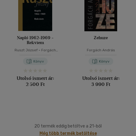
Napló 1962-1969 -
Zehuze
Rekviem
Ruszt József
-
Forgách
Forgách András
András
-
Nánay István
-
Tucsni András
Könyv
Könyv
Utolsó ismert ár:
Utolsó ismert ár:
2 500 Ft
3 990 Ft
20 termék eddig betöltve a 21-ből
Még több termék betöltése