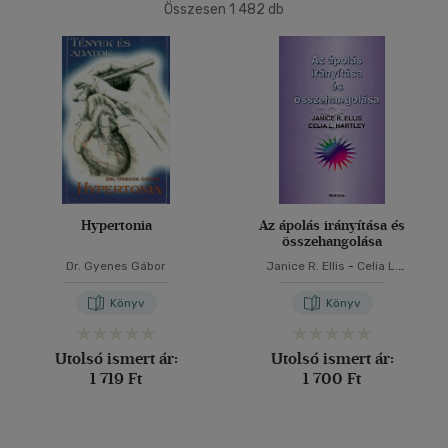
(508)
Összesen
1 482
db
4500 Ft felett
(519)
40 db / oldal
Korosztály szerint
Alkalmaz
Ifjúsági
(5)
14 - 18 év
(2)
mind
(3)
Gyermek és ifjúsági
(1)
Hypertonia
Az ápolás irányítása és
összehangolása
Felnőtt
(1235)
Dr. Gyenes Gábor
Janice R. Ellis
-
Celia L.
Hartley
Nyelv szerint
Könyv
Könyv
Magyar
(1353)
Utolsó ismert ár:
Utolsó ismert ár:
1 719 Ft
1 700 Ft
Angol
(78)
Francia
(1)
Latin
(1)