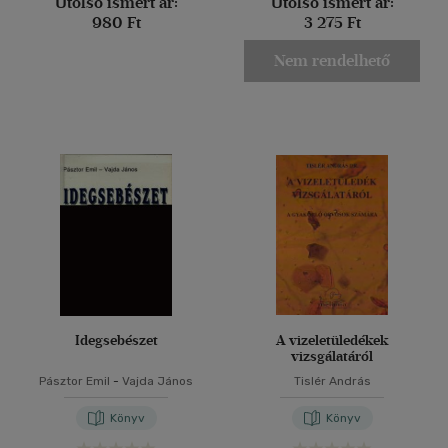
Utolsó ismert ár:
Utolsó ismert ár:
980 Ft
3 275 Ft
Nem rendelhető
Idegsebészet
A vizeletüledékek
vizsgálatáról
Pásztor Emil
-
Vajda János
Tislér András
Könyv
Könyv