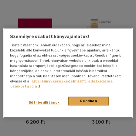
Magyar-angol, angol-magyar
(1)
Magyar - latin
(1)
Magyar - német - francia
(1)
Személyre szabott könyvajánlatok!
Német
(26)
Tisztelt Vásárlónk! Annak érdekében, hogy az ízléséhez minél
több nyelv megjelenítése
közelebb álló könyveket tudjunk a figyelmébe ajánlani, arra kérjük,
hogy fogadja el az ehhez szükséges cookie-kat a „Rendben” gomb
megnyomásával. Ennek hiányában weboldalunk csak a weboldal
használata szempontjából legszükségesebb cookie-kat telepíti a
Vélemény szerint
böngészőjébe, de cookie-preferenciáit később is bármikor
MSD geriatriai kézikönyv
Bevezetés Melanie Klein
módosíthatja a Süti beállítások menüpontban. További részletekért
(73)
munkásságába
olvassa el a
Libri Könyvkereskedelmi Kft. adatkezelési
(14)
tájékoztatóját
!
Hanna Segal
(12)
Könyv
Könyv
Rendben
Süti beállítások
(5)
(4)
Utolsó ismert ár:
Utolsó ismert ár:
6 200 Ft
3 100 Ft
(1374)