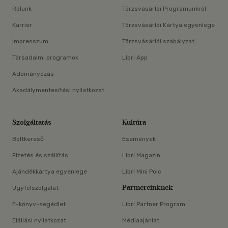
Rólunk
Törzsvásárlói Programunkról
Karrier
Törzsvásárlói Kártya egyenlege
Impresszum
Törzsvásárlói szabályzat
Társadalmi programok
Libri App
Adományozás
Akadálymentesítési nyilatkozat
Szolgáltatás
Kultúra
Boltkereső
Események
Fizetés és szállítás
Libri Magazin
Ajándékkártya egyenlege
Libri Mini Polc
Partnereinknek
Ügyfélszolgálat
E-könyv-segédlet
Libri Partner Program
Elállási nyilatkozat
Médiaajánlat