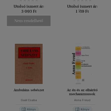
Utolsó ismert ár:
Utolsó ismert ár:
3 093 Ft
1 719 Ft
Nem rendelhető
Ambuláns sebészet
Az én és az elhárító
mechanizmusok
Gaál Csaba
Anna Freud
Könyv
Könyv