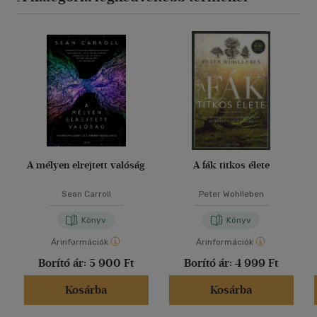
A mélyen elrejtett valóság
A fák titkos élete
Sean Carroll
Peter Wohlleben
Könyv
Könyv
Árinformációk
Árinformációk
Borító ár:
5 900 Ft
Borító ár:
4 999 Ft
Kosárba
Kosárba