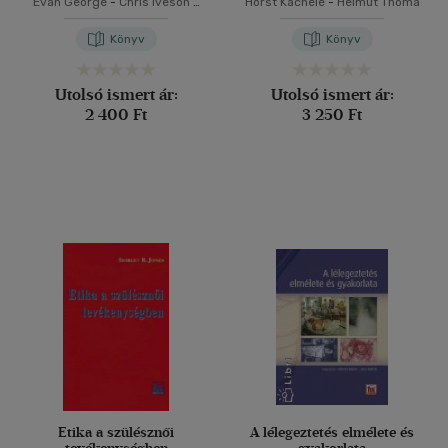
Evan George
-
Chris Iveson
-
Horst Kächele
-
Helmut Thomä
Harvey Ratner
Könyv
Könyv
Utolsó ismert ár:
Utolsó ismert ár:
2 400 Ft
3 250 Ft
Etika a szülésznői
A lélegeztetés elmélete és