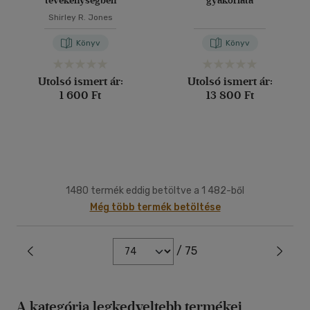
tevékenységben
gyakorlata
Shirley R. Jones
Könyv
Könyv
Utolsó ismert ár:
Utolsó ismert ár:
1 600 Ft
13 800 Ft
1480 termék eddig betöltve a 1 482-ből
Még több termék betöltése
/ 75
A kategória legkedveltebb termékei