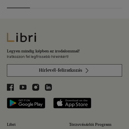
Libri
Legyen mindig képben az irodalommal!
Iratkozzon fel legfrissebb híreinkért!
Hírlevél-feliratkozás
Libri a Facebookon
Libri a Youtube-on
Libri az Instagramon
Libri a LinkedInen
Libri applikáció Szerezd meg: Google P
Libri applikáció 
Libri
Törzsvásárlói Program