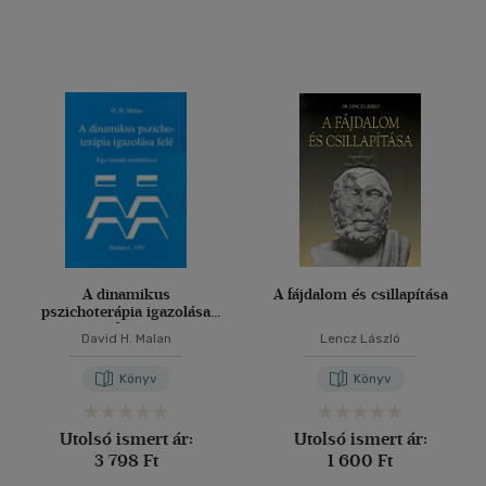
Alkalmaz
A dinamikus
A fájdalom és csillapítása
pszichoterápia igazolása
felé
David H. Malan
Lencz László
Könyv
Könyv
Utolsó ismert ár:
Utolsó ismert ár:
3 798 Ft
1 600 Ft