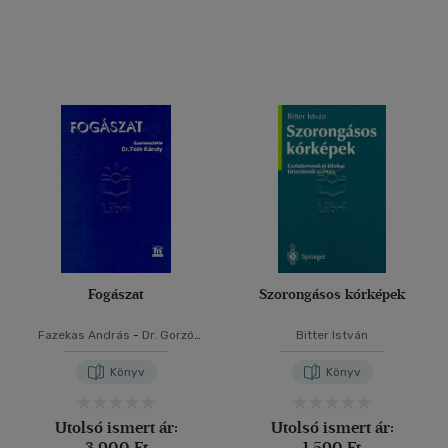
Fogászat
Szorongásos kórképek
Fazekas András
-
Dr. Gorzó
Bitter István
István
-
Kovács Ádám
Könyv
Könyv
Utolsó ismert ár:
Utolsó ismert ár:
3 900 Ft
1 590 Ft