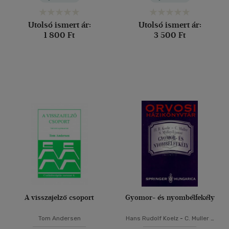
Utolsó ismert ár:
Utolsó ismert ár:
1 800 Ft
3 500 Ft
A visszajelző csoport
Gyomor- és nyombélfekély
Tom Andersen
Hans Rudolf Koelz
-
C. Muller
-
Stefan Müller-Lissner