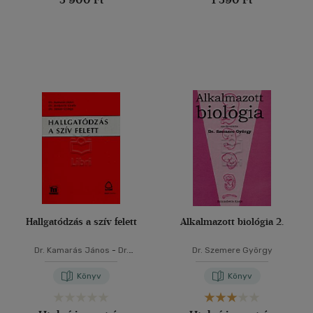
Hallgatódzás a szív felett
Alkalmazott biológia 2.
Dr. Kamarás János
-
Dr.
Dr. Szemere György
Kerkovits Gyula
-
Dr. Simon
György
Könyv
Könyv