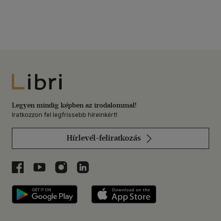
Libri
Legyen mindig képben az irodalommal!
Iratkozzon fel legfrissebb híreinkért!
Hírlevél-feliratkozás
Libri a Facebookon
Libri a Youtube-on
Libri az Instagramon
Libri a LinkedInen
Libri applikáció Szerezd meg: Google P
Libri applikáció 