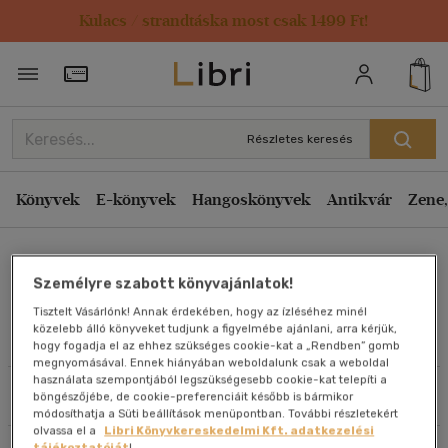
Kulacs / strandtáska most csak 1499 Ft!
Rendezés
Törzsvásárlói Kártya adatai
Rendezés
Kiadás éve szerint csökkenő
Részletes keresés
Kiadás éve szerint növekvő
Ár szerint csökkenő
Könyvek
E-könyvek
Hangoskönyvek
Antikvár
Zene,
Ár szerint növekvő
Christopher J. R. Stock
Eladott darabszám szerint csökkenő
Személyre szabott könyvajánlatok!
Eladott darabszám szerint növekvő
Tisztelt Vásárlónk! Annak érdekében, hogy az ízléséhez minél
Cím szerint A-Z
közelebb álló könyveket tudjunk a figyelmébe ajánlani, arra kérjük,
Művei
hogy fogadja el az ehhez szükséges cookie-kat a „Rendben” gomb
Szerző szerint A-Z
megnyomásával. Ennek hiányában weboldalunk csak a weboldal
használata szempontjából legszükségesebb cookie-kat telepíti a
Szűrés
Rendezés
böngészőjébe, de cookie-preferenciáit később is bármikor
Megjelenítés
módosíthatja a Süti beállítások menüpontban. További részletekért
olvassa el a
Libri Könyvkereskedelmi Kft. adatkezelési
20 db / oldal
tájékoztatóját
!