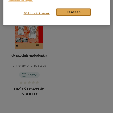
Összesen
1
db
40 db / oldal
Rendben
Süti beállítások
Alkalmaz
Gyakorlati endodontia
Christopher J. R. Stock
Könyv
Utolsó ismert ár:
6 300 Ft