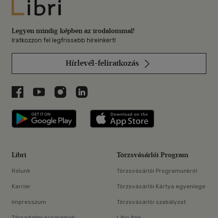
Libri
Legyen mindig képben az irodalommal!
Iratkozzon fel legfrissebb híreinkért!
Hírlevél-feliratkozás
Libri a Facebookon
Libri a Youtube-on
Libri az Instagramon
Libri a LinkedInen
Libri applikáció Szerezd meg: Google P
Libri applikáció 
Libri
Törzsvásárlói Program
Rólunk
Törzsvásárlói Programunkról
Karrier
Törzsvásárlói Kártya egyenlege
Impresszum
Törzsvásárlói szabályzat
Társadalmi programok
Libri App