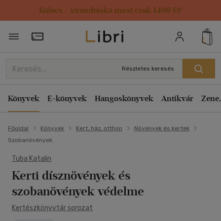
Kulacs / strandtáska most csak 1499 Ft!
Törzsvásárlói Kártya adatai
Részletes keresés
Könyvek
E-könyvek
Hangoskönyvek
Antikvár
Zene,
Főoldal
Könyvek
Kert, ház, otthon
Növények és kertek
Szobanövények
Tuba Katalin
Kerti dísznövények és
szobanövények védelme
Kertészkönyvtár sorozat