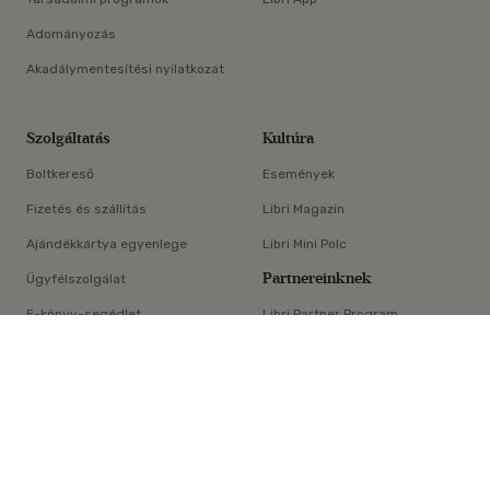
Adományozás
Akadálymentesítési nyilatkozat
Szolgáltatás
Kultúra
Boltkereső
Események
Fizetés és szállítás
Libri Magazin
Ajándékkártya egyenlege
Libri Mini Polc
Partnereinknek
Ügyfélszolgálat
E-könyv-segédlet
Libri Partner Program
×
Elállási nyilatkozat
Médiaajánlat
ÁSZF
Adatvédelem
Oldaltérkép
Süti beállítások
© Libri Könyvkereskedelmi Kft. Minden jog fenntartva!