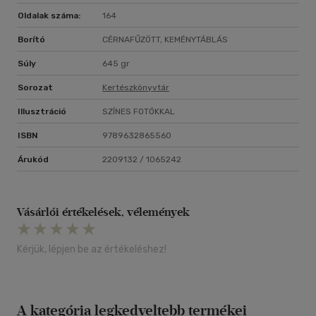
Oldalak száma:
164
Borító
CÉRNAFŰZÖTT, KEMÉNYTÁBLÁS
Súly
645 gr
Sorozat
Kertészkönyvtár
Illusztráció
SZÍNES FOTÓKKAL
ISBN
9789632865560
Árukód
2209132 / 1065242
Vásárlói értékelések, vélemények
Kérjük, lépjen be az értékeléshez!
A kategória legkedveltebb termékei