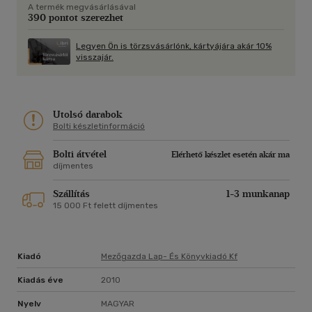
A termék megvásárlásával
390 pontot szerezhet
Legyen Ön is törzsvásárlónk, kártyájára akár 10%
visszajár.
Utolsó darabok
Bolti készletinformáció
Bolti átvétel
Elérhető készlet esetén akár ma
díjmentes
Szállítás
1-3 munkanap
15 000 Ft felett díjmentes
Kiadó
Mezőgazda Lap- És Könyvkiadó Kf
Kiadás éve
2010
Nyelv
MAGYAR