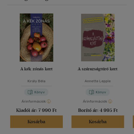
A kék zónás kert
A szárazságtűrő kert
Király Béla
Annette Lepple
Könyv
Könyv
Árinformációk
Árinformációk
Kiadói ár:
7 990 Ft
Borító ár:
4 995 Ft
Kosárba
Kosárba