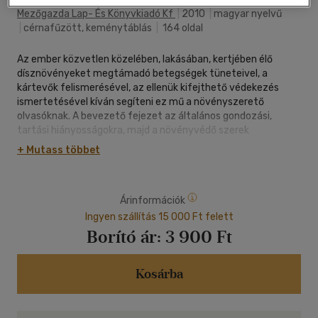
Mezőgazda Lap- És Könyvkiadó Kf
|
2010
|
magyar nyelvű
|
cérnafűzött, keménytáblás
|
164 oldal
Az ember közvetlen közelében, lakásában, kertjében élő
dísznövényeket megtámadó betegségek tüneteivel, a
kártevők felismerésével, az ellenük kifejthető védekezés
ismertetésével kíván segíteni ez mű a növényszerető
olvasóknak. A bevezető fejezet az általános gondozási,
tartási hiányosságokra, majd a növényvédő szerek
használatának körültekintő használatára hívja fel a
+ Mutass többet
figyelmet. A szerző az első növénycsoportba a virágágyi és a
balkonnövényeket (árvácska, muskátli, petúnia, tulipán...), a
másodikba a leggyakoribb cserjéket és néhány évelőt (orgona,
Árinformációk
lonc, tűztövis, hortenzia...), a harmadikba a legnépszerűbb
szobanövényeket és a dézsás növényeket (fokföldi ibolya,
Ingyen szállítás 15 000 Ft felett
ciklámen, leander...) sorolta. A növények rövid bemutatása
Borító ár:
3 900 Ft
után a betegségek (lisztharmat, rozsda, botrítisz stb.) és a
kártevők (atkák, levéltetvek, tripszek stb.) okozta tüneteket,
majd a védekezés módját, idejét, a lehetséges
Kosárba
permetezőszerek használatát írja le. Nagy segítséget jelent a
felismerésben a csaknem 130 színes kép, a tájékozódásban a
név- és tárgymutató és a szakkifejezések jegyzéke.