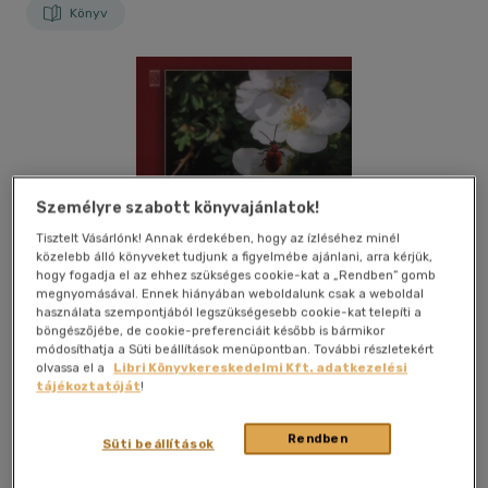
Könyv
Személyre szabott könyvajánlatok!
Tisztelt Vásárlónk! Annak érdekében, hogy az ízléséhez minél
közelebb álló könyveket tudjunk a figyelmébe ajánlani, arra kérjük,
hogy fogadja el az ehhez szükséges cookie-kat a „Rendben” gomb
megnyomásával. Ennek hiányában weboldalunk csak a weboldal
használata szempontjából legszükségesebb cookie-kat telepíti a
böngészőjébe, de cookie-preferenciáit később is bármikor
módosíthatja a Süti beállítások menüpontban. További részletekért
olvassa el a
Libri Könyvkereskedelmi Kft. adatkezelési
tájékoztatóját
!
Kívánságlistához adom
Megosztom
Rendben
Süti beállítások